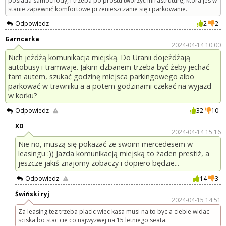
posiada samochody, i trzeba po prostu tworzyć infrastruturę, która jes w
stanie zapewnić komfortowe przenieszczanie się i parkowanie.
Odpowiedz
2
2
Garncarka
2024-04-14 10:00
Nich jeżdżą komunikacja miejską. Do Uranii dojeżdżają
autobusy i tramwaje. Jakim dzbanem trzeba być żeby jechać
tam autem, szukać godzinę miejsca parkingowego albo
parkować w trawniku a a potem godzinami czekać na wyjazd
w korku?
Odpowiedz
32
10
XD
2024-04-14 15:16
Nie no, muszą się pokazać ze swoim mercedesem w
leasingu :)) Jazda komunikacją miejską to żaden prestiż, a
jeszcze jakiś znajomy zobaczy i dopiero będzie...
Odpowiedz
14
3
Świński ryj
2024-04-15 14:51
Za leasing tez trzeba placic wiec kasa musi na to byc a ciebie widac
sciska bo stac cie co najwyzwej na 15 letniego seata.