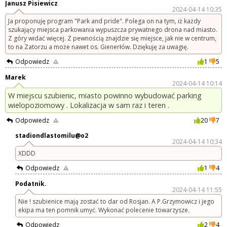
Janusz Pisiewicz
2024-04-14 10:35
Ja proponuję program "Park and pride". Polega on na tym, iż każdy
szukający miejsca parkowania wypuszcza prywatnego drona nad miasto.
Z góry widać więcej. Z pewnością znajdzie się miejsce, jak nie w centrum,
to na Zatorzu a może nawet os. Gienerłów. Dziękuję za uwagię.
Odpowiedz
1
5
Marek
2024-04-14 10:14
W miejscu szubienic, miasto powinno wybudować parking
wielopoziomowy . Lokalizacja w sam raz i teren .
Odpowiedz
20
7
stadiondlastomilu@o2
2024-04-14 10:34
XDDD
Odpowiedz
1
4
Podatnik.
2024-04-14 11:55
Nie ! szubienice mają zostać to dar od Rosjan. A P.Grzymowicz i jego
ekipa ma ten pomnik umyć. Wykonać polecenie towarzysze.
Odpowiedz
2
4