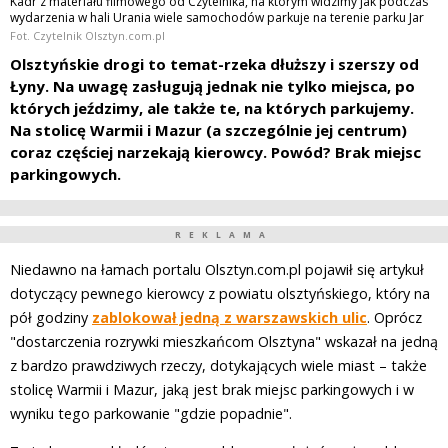
Kadr z materiału filmowego od Czytelnika, na którym widzimy jak podczas
wydarzenia w hali Urania wiele samochodów parkuje na terenie parku Jar
Fot. Czytelnik Olsztyn.com.pl
Olsztyńskie drogi to temat-rzeka dłuższy i szerszy od
Łyny. Na uwagę zasługują jednak nie tylko miejsca, po
których jeździmy, ale także te, na których parkujemy.
Na stolicę Warmii i Mazur (a szczególnie jej centrum)
coraz częściej narzekają kierowcy. Powód? Brak miejsc
parkingowych.
REKLAMA
Niedawno na łamach portalu Olsztyn.com.pl pojawił się artykuł
dotyczący pewnego kierowcy z powiatu olsztyńskiego, który na
pół godziny
zablokował jedną z warszawskich ulic
. Oprócz
"dostarczenia rozrywki mieszkańcom Olsztyna" wskazał na jedną
z bardzo prawdziwych rzeczy, dotykających wiele miast – także
stolicę Warmii i Mazur, jaką jest brak miejsc parkingowych i w
wyniku tego parkowanie "gdzie popadnie".