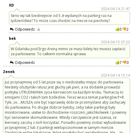
XD
2024-04-14 21:47
Serio wy tak biedniejecie od 5 zł wydanych na parking raz na
tydzień/dwa? To może czas chodzić na mecze na piechotę?
Odpowiedz
5
2
bek
2024-04-15 07:20
W Gdańsku pod Ergo Areną mimo że masz bilety też musisz zapłacić
za parkowanie. To całkiem normalna sprawa
Odpowiedz
7
0
Zenek
2024-04-14 15:14
Już przynajmniej od 5 lat pisze się o niedostatku miejsc do parkowania.
Niestety olsztyński ratusz jest głuchy jak pień, a na dodatek prowadzi
politykę UTRUDNIANIA życia kierowcom na każdym kroku. Tłumaczą to
emisjami CO2 i takich tam bzdedów. Teraz wraca temat parkingów P+R.
Tyle, że....MUSZĄ one być naprawdę dobrze przemyślane aby zachęcały
do parkowania. Po drugie dobrze byłoby, żeby takie parkingi były
monitorowane, ułatwi to dochodzenie roszczeń, jakichkolwiek. I powinny
być sensownie skomunikowane. Wtedy rzeczywiście jest szansa, że
kierowcy zaczną z nich korzystać. Ponadto powinny zostać wybudowane
przynajmniej 2 lub 3 parkingi wielopoziomowe w samym mieście.
Osobiście widzę lokalizacje, które mogłyby być uwzględnione. Ale.....to