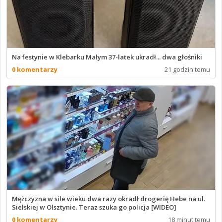
Na festynie w Klebarku Małym 37-latek ukradł... dwa głośniki
0 komentarzy
21 godzin temu
Mężczyzna w sile wieku dwa razy okradł drogerię Hebe na ul.
Sielskiej w Olsztynie. Teraz szuka go policja [WIDEO]
0 komentarzy
18 minut temu