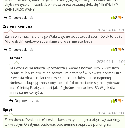
chyba wszystko mrzonki, bo ratusz przez ostatnią dekadę NIE BYŁ TYM
ZAINTERESOWANY.
Odpowiedz
8
4
Zielona Komuna
2024-04-14 13:20
Zaraz w ramach Zielonego Wała wejdzie podatek od spalinówek to dużo
"dorosłych" wiekowo aut zniknie z dróg i miejsca będą.
Odpowiedz
5
9
Damian
2024-04-14 14:04
Niektóre duże miasta wprowadzają wymóg normy Euro 5 w ścisłym
centrum, bo zależy im na zdrowiu mieszkańców. Nowsza norma Euro
6 weszła blisko 10 lat temu więc darcie łachów jest co najmniej
śmieszne. Kupując następny samochód pozostanie się zdecydować
na 10-letnią Fabię zamiast jakieś głośne i smrodliwe BMW. Jak dla
mnie same korzyści.
Odpowiedz
5
4
Spryt
2024-04-14 12:06
Zlikwidować "szubienice" i wybudować w tym miejscu piętrowy parking. I
tak w całym Olsztynie, budować podziemne i piętrowe parkingi na