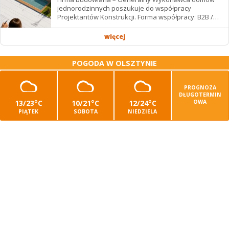
jednorodzinnych poszukuje do współpracy
Projektantów Konstrukcji. Forma współpracy: B2B /
podwykonawstwo – zdalnie. Wynagrodzenie: ✔
Stawki...
więcej
POGODA W OLSZTYNIE
PROGNOZA
DŁUGOTERMIN
13/23°C
10/21°C
12/24°C
OWA
PIĄTEK
SOBOTA
NIEDZIELA