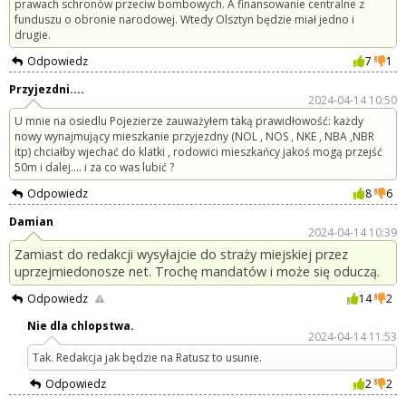
prawach schronów przeciw bombowych. A finansowanie centralne z
funduszu o obronie narodowej. Wtedy Olsztyn będzie miał jedno i
drugie.
Odpowiedz
7
1
Przyjezdni....
2024-04-14 10:50
U mnie na osiedlu Pojezierze zauważyłem taką prawidłowość: każdy
nowy wynajmujący mieszkanie przyjezdny (NOL , NOS , NKE , NBA ,NBR
itp) chciałby wjechać do klatki , rodowici mieszkańcy jakoś mogą przejść
50m i dalej.... i za co was lubić ?
Odpowiedz
8
6
Damian
2024-04-14 10:39
Zamiast do redakcji wysyłajcie do straży miejskiej przez
uprzejmiedonosze net. Trochę mandatów i może się oduczą.
Odpowiedz
14
2
Nie dla chlopstwa.
2024-04-14 11:53
Tak. Redakcja jak będzie na Ratusz to usunie.
Odpowiedz
2
2