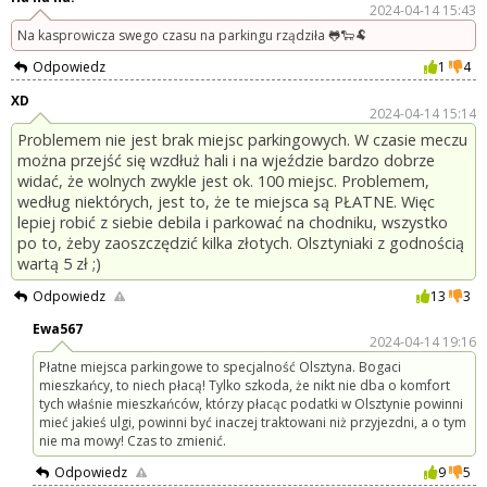
2024-04-14 15:43
Na kasprowicza swego czasu na parkingu rządziła 🐸🐑🐏
Odpowiedz
1
4
XD
2024-04-14 15:14
Problemem nie jest brak miejsc parkingowych. W czasie meczu
można przejść się wzdłuż hali i na wjeździe bardzo dobrze
widać, że wolnych zwykle jest ok. 100 miejsc. Problemem,
według niektórych, jest to, że te miejsca są PŁATNE. Więc
lepiej robić z siebie debila i parkować na chodniku, wszystko
po to, żeby zaoszczędzić kilka złotych. Olsztyniaki z godnością
wartą 5 zł ;)
Odpowiedz
13
3
Ewa567
2024-04-14 19:16
Płatne miejsca parkingowe to specjalność Olsztyna. Bogaci
mieszkańcy, to niech płacą! Tylko szkoda, że nikt nie dba o komfort
tych właśnie mieszkańców, którzy płacąc podatki w Olsztynie powinni
mieć jakieś ulgi, powinni być inaczej traktowani niż przyjezdni, a o tym
nie ma mowy! Czas to zmienić.
Odpowiedz
9
5