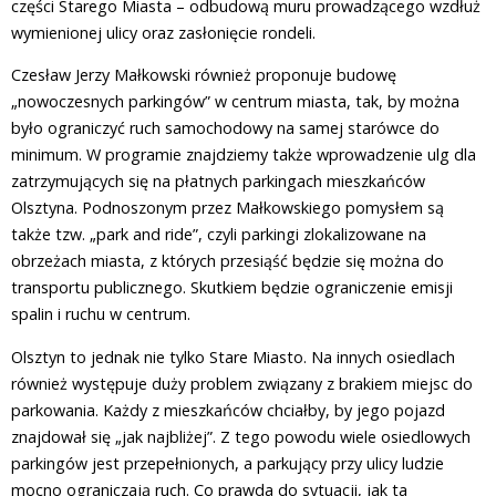
części Starego Miasta – odbudową muru prowadzącego wzdłuż
wymienionej ulicy oraz zasłonięcie rondeli.
Czesław Jerzy Małkowski również proponuje budowę
„nowoczesnych parkingów” w centrum miasta, tak, by można
było ograniczyć ruch samochodowy na samej starówce do
minimum. W programie znajdziemy także wprowadzenie ulg dla
zatrzymujących się na płatnych parkingach mieszkańców
Olsztyna. Podnoszonym przez Małkowskiego pomysłem są
także tzw. „park and ride”, czyli parkingi zlokalizowane na
obrzeżach miasta, z których przesiąść będzie się można do
transportu publicznego. Skutkiem będzie ograniczenie emisji
spalin i ruchu w centrum.
Olsztyn to jednak nie tylko Stare Miasto. Na innych osiedlach
również występuje duży problem związany z brakiem miejsc do
parkowania. Każdy z mieszkańców chciałby, by jego pojazd
znajdował się „jak najbliżej”. Z tego powodu wiele osiedlowych
parkingów jest przepełnionych, a parkujący przy ulicy ludzie
mocno ograniczają ruch. Co prawda do sytuacji, jak ta