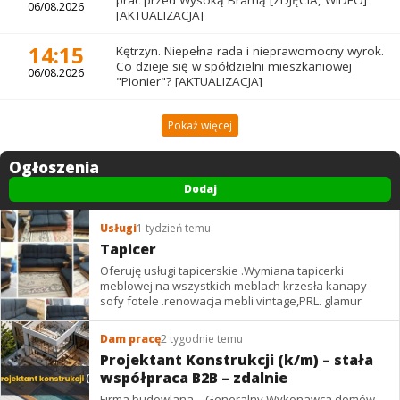
06/08.2026
[AKTUALIZACJA]
14:15
Kętrzyn. Niepełna rada i nieprawomocny wyrok.
Co dzieje się w spółdzielni mieszkaniowej
06/08.2026
"Pionier"? [AKTUALIZACJA]
Pokaż więcej
Ogłoszenia
Dodaj
Usługi
1 tydzień temu
Tapicer
Oferuję usługi tapicerskie .Wymiana tapicerki
meblowej na wszystkich meblach krzesła kanapy
sofy fotele .renowacja mebli vintage,PRL. glamur
Dam pracę
2 tygodnie temu
Projektant Konstrukcji (k/m) – stała
współpraca B2B – zdalnie
Firma budowlana – Generalny Wykonawca domów