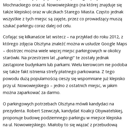
Mochnackiego oraz ul. Nowowiejskiego (na której znajduje się
także klepisko) oraz w uliczkach Starego Miasta. Często jednak
wszystkie z tych miejsc są zajęte, przez co prowadzący muszą
szukać parkingu coraz dalej od celu.
Cofając się kilkanaście lat wstecz – na przykład do roku 2012, z
którego zdjęcia Olsztyna znaleźć można w usłudze Google Maps
– dostrzec można wiele więcej miejsc parkingowych w okolicy
starówki. Na przestrzeni lat „parkingi” te zostały jednak
zastąpione budynkami lub parkami. Wielu kierowcom nie podoba
się także fakt istnienia strefy płatnego parkowania. Z tego
powodu dużą popularnością cieszy się wspomniane już klepisko
przy ul. Nowowiejskiego – jedno z ostatnich miejsc, w jakim
można zaparkować za darmo.
O parkingowych potrzebach Olsztyna mówili kandydaci na
prezydenta. Robert Szewczyk, kandydat Koalicji Obywatelskiej,
proponuje budowę podziemnego parkingu w miejsce klepiska
na ul. Nowowiejskiego. Miałoby to się wiązać z przebudową