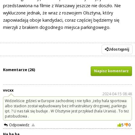
przedstawiona na filmie z Warszawy jeszcze nie doszło. Nie
wykluczone jednak, że wraz z rozwojem Olsztyna, który
zapowiadają oboje kandydaci, coraz częściej będziemy się
mierzyli z brakiem dogodnego miejsca parkingowego.
Udostępnij
Komentarze (26)
Napisz komentarz
vvcxx
2024-04-15 08:48
Widzieliście gdzieś w Europie zachodniej i nie tylko ,żeby hala sportowa
albo stadion został wybudowany bez infrastruktury drogowej ,parkingu
ipt. ? U nas tak się buduje . W Olsztynie jest przykład (hala Urania) . To też
patobudowa .
Odpowiedz
5
0
Ha ha ha.