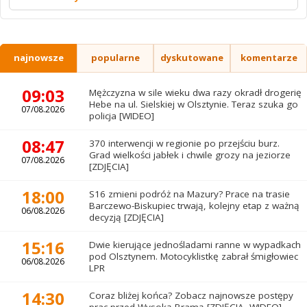
najnowsze
popularne
dyskutowane
komentarze
09:03
Mężczyzna w sile wieku dwa razy okradł drogerię
Hebe na ul. Sielskiej w Olsztynie. Teraz szuka go
07/08.2026
policja [WIDEO]
08:47
370 interwencji w regionie po przejściu burz.
Grad wielkości jabłek i chwile grozy na jeziorze
07/08.2026
[ZDJĘCIA]
18:00
S16 zmieni podróż na Mazury? Prace na trasie
Barczewo-Biskupiec trwają, kolejny etap z ważną
06/08.2026
decyzją [ZDJĘCIA]
15:16
Dwie kierujące jednośladami ranne w wypadkach
pod Olsztynem. Motocyklistkę zabrał śmigłowiec
06/08.2026
LPR
14:30
Coraz bliżej końca? Zobacz najnowsze postępy
prac przed Wysoką Bramą [ZDJĘCIA, WIDEO]