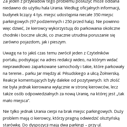
Za jeden z przykładów tego problemu posłużyć może oddana
niedawno do użytku hala Urania. Według oficjalnych informacji,
budynek liczący 4 tys. miejsc udostępnia niecałe 350 miejsc
parkingowych (97 podziemnych i 250 przed halą). Nie powinno
więc dziwić, że kierowcy wykorzystują do parkowania okoliczne
chodniki i boczne uliczki, co znacznie utrudnia poruszanie się
zarówno pojazdom, jak i pieszym.
Uwagę na to jakiś czas temu zwrócił jeden z Czytelników
portalu, podsyłając na adres redakcji wideo, na którym widać
nieprawidłowo zaparkowane samochody i takie, które parkowały
na terenie... parku Jar między al. Piłsudskiego a ulicą Żołnierską.
Reakcje komentujących były dalekie od pozytywnych. Ich złość
nie była jednak kierowana wyłącznie w stronę kierowców, lecz
także osób odpowiedzialnych za nową Uranię, na której jest „tak
mało miejsca”.
Nie tylko jednak Urania cierpi na brak miejsc parkingowych. Duży
problem mają ci kierowcy, którzy pragną odwiedzić olsztyńską
starówkę. Do dyspozycji mają dwa parkingi – przy ul.