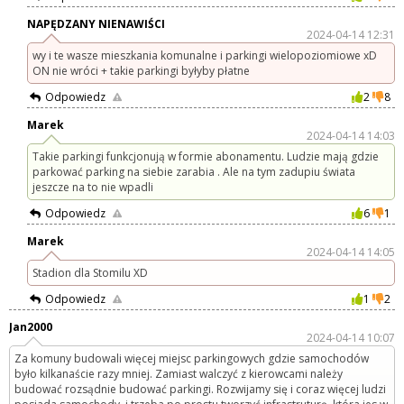
NAPĘDZANY NIENAWIŚCI
2024-04-14 12:31
wy i te wasze mieszkania komunalne i parkingi wielopoziomiowe xD
ON nie wróci + takie parkingi byłyby płatne
Odpowiedz
2
8
Marek
2024-04-14 14:03
Takie parkingi funkcjonują w formie abonamentu. Ludzie mają gdzie
parkować parking na siebie zarabia . Ale na tym zadupiu świata
jeszcze na to nie wpadli
Odpowiedz
6
1
Marek
2024-04-14 14:05
Stadion dla Stomilu XD
Odpowiedz
1
2
Jan2000
2024-04-14 10:07
Za komuny budowali więcej miejsc parkingowych gdzie samochodów
było kilkanaście razy mniej. Zamiast walczyć z kierowcami należy
budować rozsądnie budować parkingi. Rozwijamy się i coraz więcej ludzi