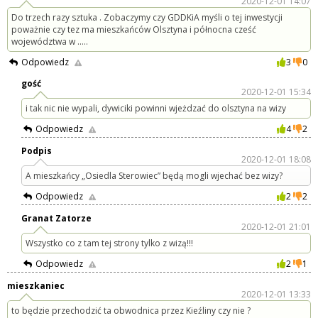
2020-12-01 14:07
Do trzech razy sztuka . Zobaczymy czy GDDKiA myśli o tej inwestycji
poważnie czy tez ma mieszkańców Olsztyna i północna cześć
województwa w .....
Odpowiedz
3
0
gość
2020-12-01 15:34
i tak nic nie wypali, dywiciki powinni wjeżdzać do olsztyna na wizy
Odpowiedz
4
2
Podpis
2020-12-01 18:08
A mieszkańcy „Osiedla Sterowiec” będą mogli wjechać bez wizy?
Odpowiedz
2
2
Granat Zatorze
2020-12-01 21:01
Wszystko co z tam tej strony tylko z wizą!!!
Odpowiedz
2
1
mieszkaniec
2020-12-01 13:33
to będzie przechodzić ta obwodnica przez Kieźliny czy nie ?