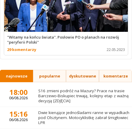
''Witamy na końcu świata''. Posłowie PO o planach na rozwój
''peryferii Polski''
29 komentarzy
22.05.2023
najnowsze
popularne
dyskutowane
komentarze
18:00
S16 zmieni podróż na Mazury? Prace na trasie
Barczewo-Biskupiec trwają, kolejny etap z ważną
06/08.2026
decyzją [ZDJĘCIA]
15:16
Dwie kierujące jednośladami ranne w wypadkach
pod Olsztynem. Motocyklistkę zabrał śmigłowiec
06/08.2026
LPR