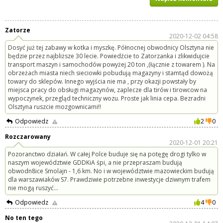
Zatorze
2020-12-02 04:58
Dosyć już tej zabawy w kotka i myszkę. Północnej obwodnicy Olsztyna nie
będzie przez najbliższe 30 lecie. Powiedźcie to Zatorzanka i zlikwidujcie
transport maszyn i samochodów powyżej 20 ton ,(łącznie z towarem ). Na
obrzeżach miasta niech sieciowki pobudują magazyny i stamtąd dowożą
towary do sklepów. Innego wyjścia nie ma , przy okazji powstały by
miejsca pracy do obsługi magazynów, zaplecze dla tirów i tirowcow na
wypoczynek, przegląd techniczny wozu. Proste jak linia cepa. Bezradni
Olsztyna ruszcie mozgownicami!!
Odpowiedz
2
0
Rozczarowany
2020-12-01 20:21
Pozoranctwo działań. W całej Polce buduje się na potęgę drogi tylko w
naszym województwie GDDKiA śpi, a nie przepraszam budują
obwodn8ice Smolajn - 1,6 km. No i w województwie mazowieckim budują
dla warszawiaków S7. Prawdziwie potrzebne inwestycje dziwnym trafem
nie mogą ruszyć...
Odpowiedz
4
0
No ten tego