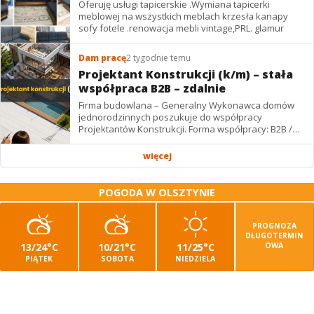
Oferuję usługi tapicerskie .Wymiana tapicerki
meblowej na wszystkich meblach krzesła kanapy
sofy fotele .renowacja mebli vintage,PRL. glamur
Dam pracę
2 tygodnie temu
Projektant Konstrukcji (k/m) – stała
współpraca B2B – zdalnie
Firma budowlana – Generalny Wykonawca domów
jednorodzinnych poszukuje do współpracy
Projektantów Konstrukcji. Forma współpracy: B2B /
podwykonawstwo – zdalnie. Wynagrodzenie: ✔
Stawki...
więcej
POGODA W OLSZTYNIE
PROGNOZA
DŁUGOTERMIN
13/24°C
10/21°C
11/25°C
OWA
PIĄTEK
SOBOTA
NIEDZIELA