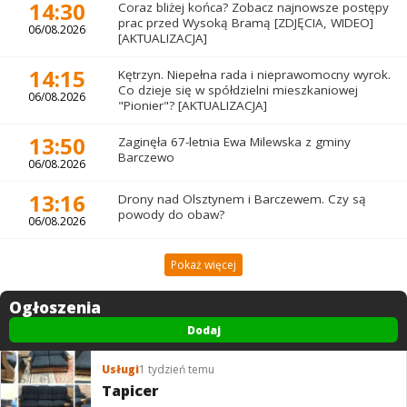
14:30
Coraz bliżej końca? Zobacz najnowsze postępy
prac przed Wysoką Bramą [ZDJĘCIA, WIDEO]
06/08.2026
[AKTUALIZACJA]
14:15
Kętrzyn. Niepełna rada i nieprawomocny wyrok.
Co dzieje się w spółdzielni mieszkaniowej
06/08.2026
"Pionier"? [AKTUALIZACJA]
13:50
Zaginęła 67-letnia Ewa Milewska z gminy
Barczewo
06/08.2026
13:16
Drony nad Olsztynem i Barczewem. Czy są
powody do obaw?
06/08.2026
Pokaż więcej
Ogłoszenia
Dodaj
Usługi
1 tydzień temu
Tapicer