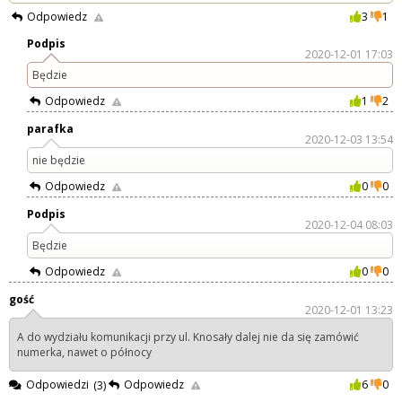
Odpowiedz
3
1
Podpis
2020-12-01 17:03
Będzie
Odpowiedz
1
2
parafka
2020-12-03 13:54
nie będzie
Odpowiedz
0
0
Podpis
2020-12-04 08:03
Będzie
Odpowiedz
0
0
gość
2020-12-01 13:23
A do wydziału komunikacji przy ul. Knosały dalej nie da się zamówić
numerka, nawet o północy
Odpowiedzi
Odpowiedz
6
0
(3)