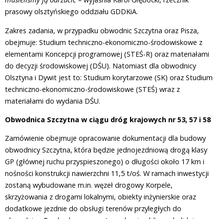
prasowy olsztyńskiego oddziału GDDKiA.
Zakres zadania, w przypadku obwodnic Szczytna oraz Pisza,
obejmuje: Studium techniczno-ekonomiczno-środowiskowe z
elementami Koncepcji programowej (STEŚ-R) oraz materiałami
do decyzji środowiskowej (DŚU). Natomiast dla obwodnicy
Olsztyna i Dywit jest to: Studium korytarzowe (SK) oraz Studium
techniczno-ekonomiczno-środowiskowe (STEŚ) wraz z
materiałami do wydania DŚU.
Obwodnica Szczytna w ciągu dróg krajowych nr 53, 57 i 58
Zamówienie obejmuje opracowanie dokumentacji dla budowy
obwodnicy Szczytna, która będzie jednojezdniową drogą klasy
GP (głównej ruchu przyspieszonego) o długości około 17 km i
nośności konstrukcji nawierzchni 11,5 t/oś. W ramach inwestycji
zostaną wybudowane m.in. węzeł drogowy Korpele,
skrzyżowania z drogami lokalnymi, obiekty inżynierskie oraz
dodatkowe jezdnie do obsługi terenów przyległych do