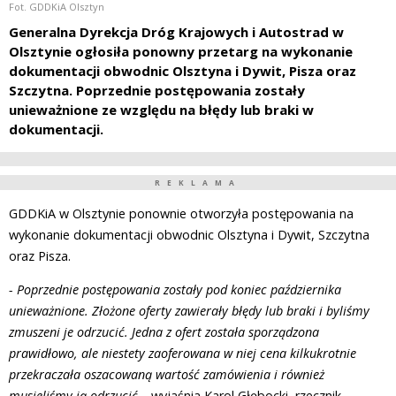
Fot. GDDKiA Olsztyn
Generalna Dyrekcja Dróg Krajowych i Autostrad w
Olsztynie ogłosiła ponowny przetarg na wykonanie
dokumentacji obwodnic Olsztyna i Dywit, Pisza oraz
Szczytna. Poprzednie postępowania zostały
unieważnione ze względu na błędy lub braki w
dokumentacji.
REKLAMA
GDDKiA w Olsztynie ponownie otworzyła postępowania na
wykonanie dokumentacji obwodnic Olsztyna i Dywit, Szczytna
oraz Pisza.
- Poprzednie postępowania zostały pod koniec października
unieważnione. Złożone oferty zawierały błędy lub braki i byliśmy
zmuszeni je odrzucić. Jedna z ofert została sporządzona
prawidłowo, ale niestety zaoferowana w niej cena kilkukrotnie
przekraczała oszacowaną wartość zamówienia i również
musieliśmy ją odrzucić –
wyjaśnia Karol Głębocki, rzecznik