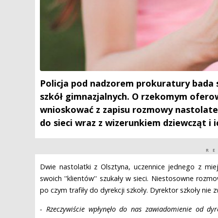
Policja pod nadzorem prokuratury bada s
szkół gimnazjalnych. O rzekomym oferow
wnioskować z zapisu rozmowy nastolatek,
do sieci wraz z wizerunkiem dziewcząt i
R
Dwie nastolatki z Olsztyna, uczennice jednego z mie
swoich ''klientów'' szukały w sieci. Niestosowne rozmo
po czym trafiły do dyrekcji szkoły. Dyrektor szkoły nie z
- Rzeczywiście wpłynęło do nas zawiadomienie od dyr