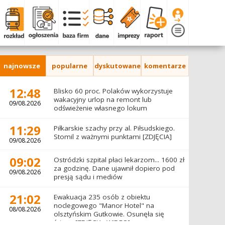
najnowsze
popularne
dyskutowane
komentarze
12:48
Blisko 60 proc. Polaków wykorzystuje
wakacyjny urlop na remont lub
09/08.2026
odświeżenie własnego lokum
11:29
Piłkarskie szachy przy al. Piłsudskiego.
Stomil z ważnymi punktami [ZDJĘCIA]
09/08.2026
09:02
Ostródzki szpital płaci lekarzom... 1600 zł
za godzinę. Dane ujawnił dopiero pod
09/08.2026
presją sądu i mediów
21:02
Ewakuacja 235 osób z obiektu
noclegowego "Manor Hotel" na
08/08.2026
olsztyńskim Gutkowie. Osunęła się
ściana [ZDJĘCIA, WIDEO]