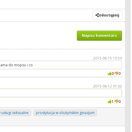
Udostępnij
Napisz komentarz
2015-06-15 15:59
 mama do mopsu i co
0
0
2015-06-12 01:02
1
0
y usługi seksualne
prostytucja w olsztyńskim ginazjum