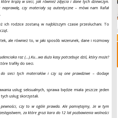
tóre krążą w sieci, jak również zdjęcia i dane tych dziewczyn.
k naprawdę, czy materiały są autentyczne –
mówi nam Rafał
.
eż ich rodzice zostaną w najbliższym czasie przesłuchani. To
cząt.
latek, ale również to, w jaki sposób wizerunek, dane i rozmowy
denciaka raz (...).Ku...wa dużo kasy potrzebuje dziś, który może?
re trafiły do sieci.
a do sieci tych materiałów i czy są one prawdziwe
– dodaje
dawania usług seksualnych, sprawa będzie miała jeszcze jeden
tych usług skorzystali.
 pewności, czy to w ogóle prawda. Ale pamiętajmy, że w tym
rzestępstwem, za które grozi kara do 12 lat pozbawienia wolności