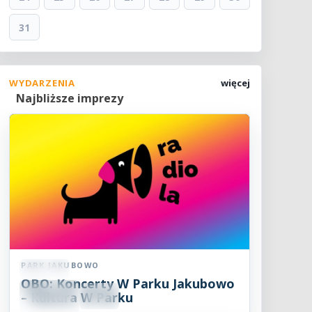
31
WYDARZENIA
więcej
Najbliższe imprezy
PARK JAKUBOWO
Koncert
OBO: Koncerty W Parku Jakubowo
09
SIE
– Kultura W Parku
18:00
2026