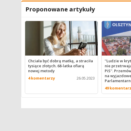
Proponowane artykuły
Chciała być dobrą matką, a straciła
''Ludzie w kr
tysiące złotych. 68-latka ofiarą
nie przetrwają
nowej metody
PiS''. Przemó
na wyjazdowej
4 komentarzy
26.05.2023
Parlamentarn
49 komentar