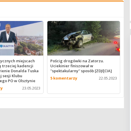
ytycznych miejscach
Pościg drogówki na Zatorzu.
 trzeciej kadencji
Uciekinier finiszował w
wienie Donalda Tuska
''spektakularny'' sposób [ZDJĘCIA]
 sesji Klubu
5 komentarzy
22.05.2023
ego PO w Olsztynie
zy
23.05.2023