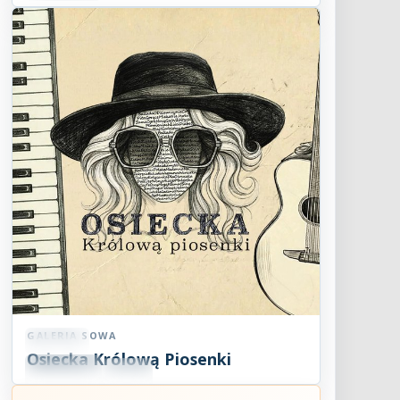
GALERIA SOWA
Koncert
Osiecka Królową Piosenki
09
SIE
18:07
2026