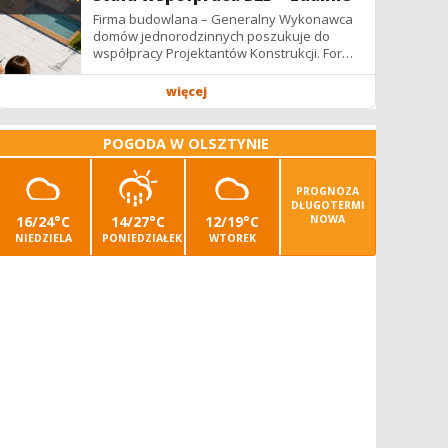
Firma budowlana – Generalny Wykonawca
domów jednorodzinnych poszukuje do
współpracy Projektantów Konstrukcji. Forma
współpracy: B2B / podwykonawstwo –
zdalnie. Wynagrodzenie: ✔ Stawki...
więcej
POGODA W OLSZTYNIE
PROGNOZA
DŁUGOTERMI
16/24°C
14/27°C
12/19°C
NOWA
NIEDZIELA
PONIEDZIAŁEK
WTOREK