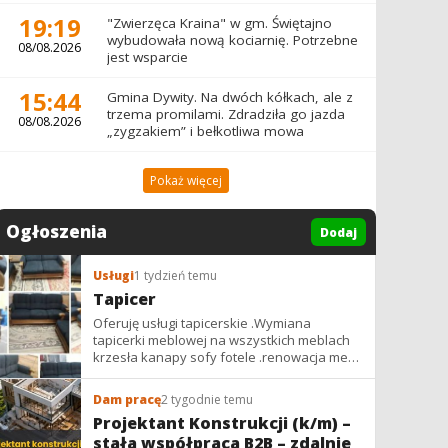
19:19
"Zwierzęca Kraina" w gm. Świętajno
wybudowała nową kociarnię. Potrzebne
08/08.2026
jest wsparcie
15:44
Gmina Dywity. Na dwóch kółkach, ale z
trzema promilami. Zdradziła go jazda
08/08.2026
„zygzakiem” i bełkotliwa mowa
Pokaż więcej
Ogłoszenia
Dodaj
Usługi
1 tydzień temu
Tapicer
Oferuję usługi tapicerskie .Wymiana
tapicerki meblowej na wszystkich meblach
krzesła kanapy sofy fotele .renowacja mebli
vintage,PRL. glamur
Dam pracę
2 tygodnie temu
Projektant Konstrukcji (k/m) –
stała współpraca B2B – zdalnie