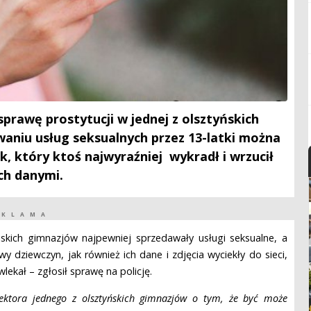
prawę prostytucji w jednej z olsztyńskich
aniu usług seksualnych przez 13-latki można
 który ktoś najwyraźniej wykradł i wrzucił
 ich danymi.
EKLAMA
jskich gimnazjów najpewniej sprzedawały usługi seksualne, a
wy dziewczyn, jak również ich dane i zdjęcia wyciekły do sieci,
wlekał – zgłosił sprawę na policję.
ektora jednego z olsztyńskich gimnazjów o tym, że być może