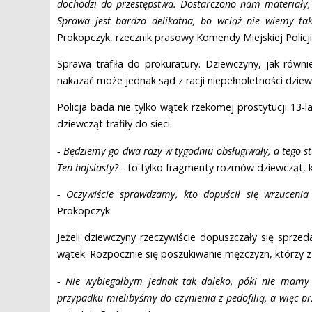
dochodzi do przestępstwa. Dostarczono nam materiały, k
Sprawa jest bardzo delikatna, bo wciąż nie wiemy ta
Prokopczyk, rzecznik prasowy Komendy Miejskiej Policji
Sprawa trafiła do prokuratury. Dziewczyny, jak równi
nakazać może jednak sąd z racji niepełnoletności dziew
Policja bada nie tylko wątek rzekomej prostytucji 13-
dziewcząt trafiły do sieci.
- Będziemy go dwa razy w tygodniu obsługiwały, a tego stu
Ten hajsiasty?
- to tylko fragmenty rozmów dziewcząt, któ
- Oczywiście sprawdzamy, kto dopuścił się wrzuceni
Prokopczyk.
Jeżeli dziewczyny rzeczywiście dopuszczały się sprze
wątek. Rozpocznie się poszukiwanie mężczyzn, którzy z 
- Nie wybiegałbym jednak tak daleko, póki nie mamy
przypadku mielibyśmy do czynienia z pedofilią, a więc p