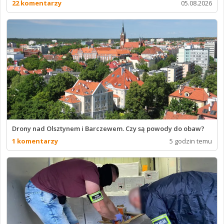
22 komentarzy
05.08.2026
Drony nad Olsztynem i Barczewem. Czy są powody do obaw?
1 komentarzy
5 godzin temu