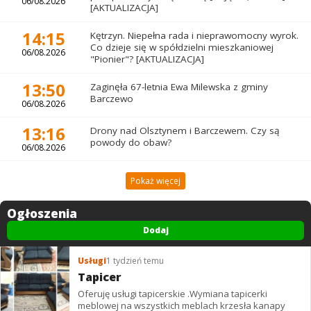
06/08.2026
[AKTUALIZACJA]
14:15
Kętrzyn. Niepełna rada i nieprawomocny wyrok.
Co dzieje się w spółdzielni mieszkaniowej
06/08.2026
"Pionier"? [AKTUALIZACJA]
13:50
Zaginęła 67-letnia Ewa Milewska z gminy
Barczewo
06/08.2026
13:16
Drony nad Olsztynem i Barczewem. Czy są
powody do obaw?
06/08.2026
Pokaż więcej
Ogłoszenia
Dodaj
Usługi
1 tydzień temu
Tapicer
Oferuję usługi tapicerskie .Wymiana tapicerki
meblowej na wszystkich meblach krzesła kanapy