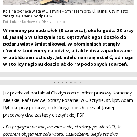
Kolejna płonąca wiata w Olsztynie - tym razem przy ul. Jasnej. Czy miasto
zmaga się z serią podpaleń?
Fot. Łukasz Kozłowski / Olsztyn.com.pl
W miniony poniedziałek (8 czerwca), około godz. 23 przy
ul. Jasnej 5 w Olsztynie (os. Kętrzyńskiego) doszło do
pożaru wiaty śmietnikowej. W płomieniach stanęły
również kontenery na odzież, a także dwa zaparkowane
w pobliżu samochody. Jak udało nam się ustalić, od maja
w stolicy regionu doszło aż do 19 podobnych zdarzeń.
REKLAMA
Jak przekazał portalowi Olsztyn.com.pl oficer prasowy Komendy
Miejskiej Państwowej Straży Pożarnej w Olsztynie, st. kpt. Adam
Rybicki, przy pożarze, do którego doszło przy ul. Jasnej
pracowały dwa zastępy olsztyńskiej PSP.
- Po przybyciu na miejsce zdarzenia, strażacy potwierdzili, że
pożarem objęta jest cała wiata. Uszkodzeniu uległy też dwa