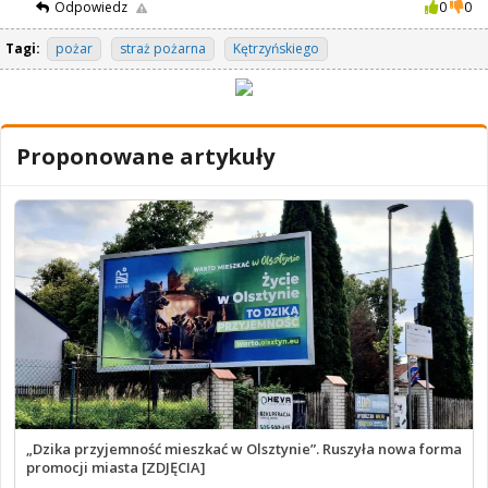
Odpowiedz
0
0
Tagi:
pożar
straż pożarna
Kętrzyńskiego
Proponowane artykuły
„Dzika przyjemność mieszkać w Olsztynie”. Ruszyła nowa forma
promocji miasta [ZDJĘCIA]