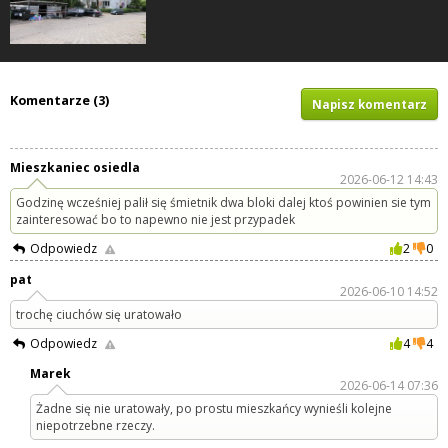
Komentarze (3)
Napisz komentarz
Mieszkaniec osiedla
2026-06-12 14:43
Godzinę wcześniej palił się śmietnik dwa bloki dalej ktoś powinien sie tym
zainteresować bo to napewno nie jest przypadek
Odpowiedz
2
0
pat
2026-06-10 14:52
trochę ciuchów się uratowało
Odpowiedz
4
4
Marek
2026-06-14 07:36
Żadne się nie uratowały, po prostu mieszkańcy wynieśli kolejne
niepotrzebne rzeczy.