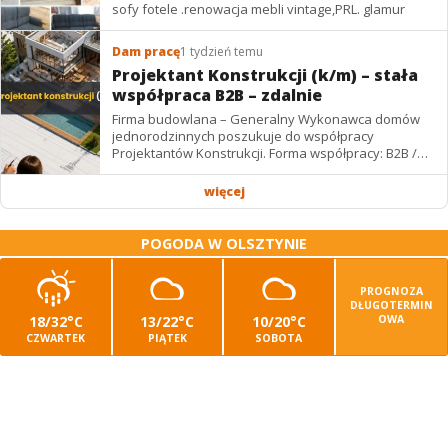
sofy fotele .renowacja mebli vintage,PRL. glamur
Dam pracę
1 tydzień temu
Projektant Konstrukcji (k/m) – stała
współpraca B2B – zdalnie
Firma budowlana – Generalny Wykonawca domów
jednorodzinnych poszukuje do współpracy
Projektantów Konstrukcji. Forma współpracy: B2B /
podwykonawstwo – zdalnie. Wynagrodzenie: ✔
Stawki...
więcej
POGODA W OLSZTYNIE
PROGNOZA
DŁUGOTERMIN
18/32°C
13/22°C
10/20°C
OWA
CZWARTEK
PIĄTEK
SOBOTA