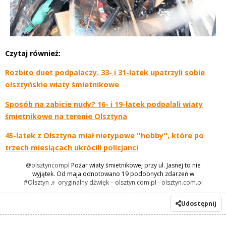
Czytaj również:
Rozbito duet podpalaczy. 33- i 31-latek upatrzyli sobie
olsztyńskie wiaty śmietnikowe
Sposób na zabicie nudy? 16- i 19-latek podpalali wiaty
śmietnikowe na terenie Olsztyna
45-latek z Olsztyna miał nietypowe ''hobby'', które po
trzech miesiącach ukrócili policjanci
@olsztyncompl
Pożar wiaty śmietnikowej przy ul. Jasnej to nie
wyjątek. Od maja odnotowano 19 podobnych zdarzeń w
#Olsztyn
♬ oryginalny dźwięk – olsztyn.com.pl - olsztyn.com.pl
Udostępnij