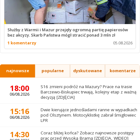
Służby z Warmii i Mazur przejęły ogromną partię papierosów
bez akcyzy. Skarb Państwa mógł stracić ponad 3 mln zł
1 komentarzy
05.08.2026
najnowsze
popularne
dyskutowane
komentarze
18:00
S16 zmieni podróż na Mazury? Prace na trasie
Barczewo-Biskupiec trwają, kolejny etap z ważną
06/08.2026
decyzją [ZDJĘCIA]
15:16
Dwie kierujące jednośladami ranne w wypadkach
pod Olsztynem. Motocyklistkę zabrał śmigłowiec
06/08.2026
LPR
14:30
Coraz bliżej końca? Zobacz najnowsze postępy
prac przed Wysoką Bramą [ZDJĘCIA, WIDEO]