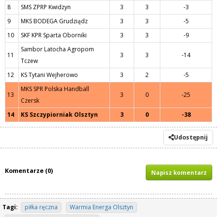
8
SMS ZPRP Kwidzyn
3
3
-3
9
MKS BODEGA Grudziądz
3
3
-5
10
SKF KPR Sparta Oborniki
3
3
-9
Sambor Latocha Agropom
11
3
3
-14
Tczew
12
KS Tytani Wejherowo
3
2
-5
MKS SPR Polska Handball
13
3
0
-25
Czersk
14
KS Szczypiorniak Olsztyn
3
0
-38
Udostępnij
Komentarze (0)
Napisz komentarz
Tagi:
piłka ręczna
Warmia Energa Olsztyn