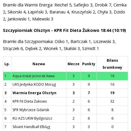
Bramki dla Warmii Energa: Reichel 5, Safiejko 3, Drobik 7, Cemka
2, Sikorski 4, Łapiński 3, Baranau 4, Kruszyński 2, Chyła 3, Dzido
2, Jankowski 1, Malewski 3
Szczypiorniak Olsztyn - KPR Fit Dieta Żukowo 18:44 (10:19)
Bramki dla Szczypiorniaka: Ośko 1, Bartczak 1, Liszewski 3,
Strączek 6, Dębek 2, Wicinek 1, Skalski 3, Szmidt 1
Bilans
Lp.
Nazwa
Mecze
Punkty
bramkowy
1
Aqua-Instal Jeziorak Iława
3
9
18
2
UKS Jedynka KODO Morąg
3
9
16
3
Warmia Energa Olsztyn
3
7
19
4
KPR Fit Dieta Żukowo
2
6
32
5
SPR Wybrzeże Gdańsk
3
6
8
6
KU AZS UKW Bydgoszcz
2
6
6
7
Silvant Handball Elbląg
3
3
0