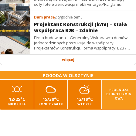
sofy fotele .renowacja mebli vintage,PRL. glamur
Dam pracę
2 tygodnie temu
Projektant Konstrukcji (k/m) – stała
współpraca B2B – zdalnie
Firma budowlana – Generalny Wykonawca domów
jednorodzinnych poszukuje do współpracy
Projektantów Konstrukcji. Forma współpracy: B2B /
podwykonawstwo – zdalnie. Wynagrodzenie: ✔
Stawki...
więcej
POGODA W OLSZTYNIE
PROGNOZA
DŁUGOTERMIN
12/25°C
15/30°C
12/19°C
OWA
NIEDZIELA
PONIEDZIAŁEK
WTOREK