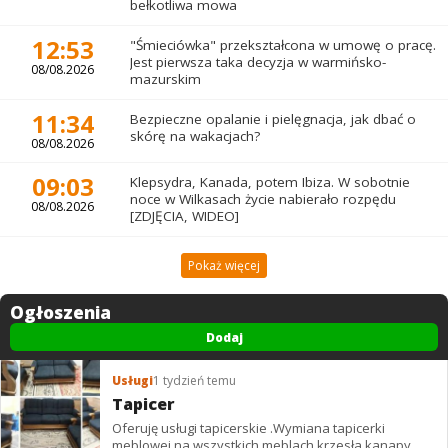
bełkotliwa mowa
12:53
"Śmieciówka" przekształcona w umowę o pracę.
Jest pierwsza taka decyzja w warmińsko-
08/08.2026
mazurskim
11:34
Bezpieczne opalanie i pielęgnacja, jak dbać o
skórę na wakacjach?
08/08.2026
09:03
Klepsydra, Kanada, potem Ibiza. W sobotnie
noce w Wilkasach życie nabierało rozpędu
08/08.2026
[ZDJĘCIA, WIDEO]
Pokaż więcej
Ogłoszenia
Dodaj
Usługi
1 tydzień temu
Tapicer
Oferuję usługi tapicerskie .Wymiana tapicerki
meblowej na wszystkich meblach krzesła kanapy