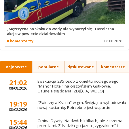
„Mężczyzna po skoku do wody nie wynurzył się”. Heroiczna
akcja w powiecie działdowskim
0 komentarzy
06.08.2026
najnowsze
popularne
dyskutowane
komentarze
21:02
Ewakuacja 235 osób z obiektu noclegowego
"Manor Hotel" na olsztyńskim Gutkowie.
08/08.2026
Osunęła się ściana [ZDJĘCIA, WIDEO]
19:19
"Zwierzęca Kraina" w gm. Świętajno wybudowała
nową kociarnię. Potrzebne jest wsparcie
08/08.2026
15:44
Gmina Dywity. Na dwóch kółkach, ale z trzema
promilami. Zdradziła go jazda „zygzakiem” i
08/08.2026