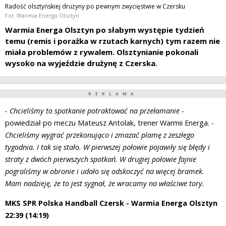
Radość olsztyńskiej drużyny po pewnym zwycięstwie w Czersku
Fot. Warmia Energa Olsztyn
Warmia Energa Olsztyn po słabym występie tydzień
temu (remis i porażka w rzutach karnych) tym razem nie
miała problemów z rywalem. Olsztynianie pokonali
wysoko na wyjeździe drużynę z Czerska.
REKLAMA
- Chcieliśmy to spotkanie potraktować na przełamanie
-
powiedział po meczu Mateusz Antolak, trener Warmii Energa. -
Chcieliśmy wygrać przekonująco i zmazać plamę z zeszłego
tygodnia. I tak się stało. W pierwszej połowie pojawiły się błędy i
straty z dwóch pierwszych spotkań. W drugiej połowie fajnie
pograliśmy w obronie i udało się odskoczyć na więcej bramek.
Mam nadzieję, że to jest sygnał, że wracamy na właściwe tory.
MKS SPR Polska Handball Czersk - Warmia Energa Olsztyn
22:39 (14:19)