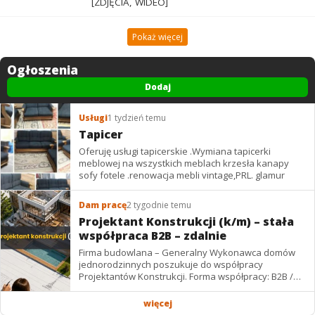
[ZDJĘCIA, WIDEO]
Pokaż więcej
Ogłoszenia
Dodaj
Usługi
1 tydzień temu
Tapicer
Oferuję usługi tapicerskie .Wymiana tapicerki
meblowej na wszystkich meblach krzesła kanapy
sofy fotele .renowacja mebli vintage,PRL. glamur
Dam pracę
2 tygodnie temu
Projektant Konstrukcji (k/m) – stała
współpraca B2B – zdalnie
Firma budowlana – Generalny Wykonawca domów
jednorodzinnych poszukuje do współpracy
Projektantów Konstrukcji. Forma współpracy: B2B /
podwykonawstwo – zdalnie. Wynagrodzenie: ✔
Stawki...
więcej