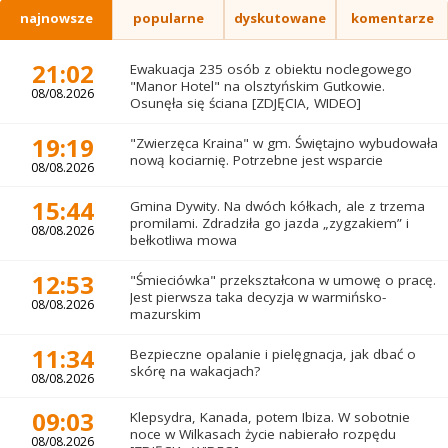
najnowsze
popularne
dyskutowane
komentarze
21:02
Ewakuacja 235 osób z obiektu noclegowego
"Manor Hotel" na olsztyńskim Gutkowie.
08/08.2026
Osunęła się ściana [ZDJĘCIA, WIDEO]
19:19
"Zwierzęca Kraina" w gm. Świętajno wybudowała
nową kociarnię. Potrzebne jest wsparcie
08/08.2026
15:44
Gmina Dywity. Na dwóch kółkach, ale z trzema
promilami. Zdradziła go jazda „zygzakiem” i
08/08.2026
bełkotliwa mowa
12:53
"Śmieciówka" przekształcona w umowę o pracę.
Jest pierwsza taka decyzja w warmińsko-
08/08.2026
mazurskim
11:34
Bezpieczne opalanie i pielęgnacja, jak dbać o
skórę na wakacjach?
08/08.2026
09:03
Klepsydra, Kanada, potem Ibiza. W sobotnie
noce w Wilkasach życie nabierało rozpędu
08/08.2026