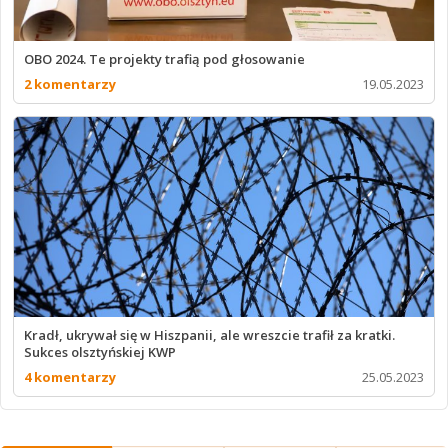
OBO 2024. Te projekty trafią pod głosowanie
2 komentarzy
19.05.2023
Kradł, ukrywał się w Hiszpanii, ale wreszcie trafił za kratki.
Sukces olsztyńskiej KWP
4 komentarzy
25.05.2023