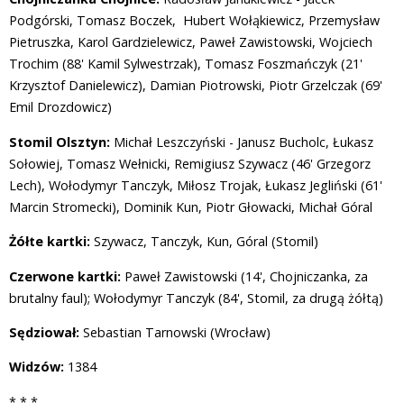
Podgórski, Tomasz Boczek, Hubert Wołąkiewicz, Przemysław
Pietruszka, Karol Gardzielewicz, Paweł Zawistowski, Wojciech
Trochim (88' Kamil Sylwestrzak), Tomasz Foszmańczyk (21'
Krzysztof Danielewicz), Damian Piotrowski, Piotr Grzelczak (69'
Emil Drozdowicz)
Stomil Olsztyn:
Michał Leszczyński - Janusz Bucholc, Łukasz
Sołowiej, Tomasz Wełnicki, Remigiusz Szywacz (46' Grzegorz
Lech), Wołodymyr Tanczyk, Miłosz Trojak, Łukasz Jegliński (61'
Marcin Stromecki), Dominik Kun, Piotr Głowacki, Michał Góral
Żółte kartki:
Szywacz, Tanczyk, Kun, Góral (Stomil)
Czerwone kartki:
Paweł Zawistowski (14', Chojniczanka, za
brutalny faul); Wołodymyr Tanczyk (84', Stomil, za drugą żółtą)
Sędziował:
Sebastian Tarnowski (Wrocław)
Widzów:
1384
* * *