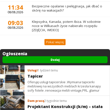
11:34
Bezpieczne opalanie i pielęgnacja, jak dbać o
skórę na wakacjach?
08/08.2026
09:03
Klepsydra, Kanada, potem Ibiza. W sobotnie
noce w Wilkasach życie nabierało rozpędu
08/08.2026
[ZDJĘCIA, WIDEO]
Pokaż więcej
Ogłoszenia
Dodaj
Usługi
1 tydzień temu
Tapicer
Oferuję usługi tapicerskie .Wymiana tapicerki
meblowej na wszystkich meblach krzesła kanapy
sofy fotele .renowacja mebli vintage,PRL. glamur
Dam pracę
2 tygodnie temu
Projektant Konstrukcji (k/m) – stała