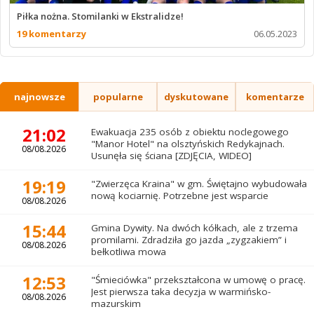
Piłka nożna. Stomilanki w Ekstralidze!
19 komentarzy
06.05.2023
najnowsze
popularne
dyskutowane
komentarze
21:02
Ewakuacja 235 osób z obiektu noclegowego
"Manor Hotel" na olsztyńskich Redykajnach.
08/08.2026
Usunęła się ściana [ZDJĘCIA, WIDEO]
19:19
"Zwierzęca Kraina" w gm. Świętajno wybudowała
nową kociarnię. Potrzebne jest wsparcie
08/08.2026
15:44
Gmina Dywity. Na dwóch kółkach, ale z trzema
promilami. Zdradziła go jazda „zygzakiem” i
08/08.2026
bełkotliwa mowa
12:53
"Śmieciówka" przekształcona w umowę o pracę.
Jest pierwsza taka decyzja w warmińsko-
08/08.2026
mazurskim