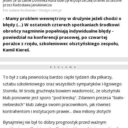
Jeden ze strzałów Dominika Kuna uderzył w poprzeczkę bramki strzeżone
przez Radosława Janukiewicza
Fot. Łukasz Kozłowski / Olsztyn.com.pl
- Mamy problem wewnętrzny w drużynie jeżeli chodzi o
błędy (...) W ostatnich czterech spotkaniach środkowi
obrońcy nagminnie popełniają indywidualne błędy -
powiedział na konferencji prasowej, po czwartej
porażce z rzędu, szkoleniowec olsztyńskiego zespołu,
Kamil Kiereś.
REKLAMA
To był z całą pewnością bardzo ciężki tydzień dla piłkarzy,
sztabu szkoleniowego oraz wszystkich sympatyków I-ligowego
Stomilu. W środę gruchnęła bowiem wiadomość, że olsztyński
klub ponownie jest sporo "pod kreską". Zdaniem prezesa "biało-
niebieskich" klub zalega swoim pracownikom, jak również
kontrahentom i instytucjom prawie... dwa miliony złotych!
Bynajmniej nie był to dobry prognostyk przed ważnym