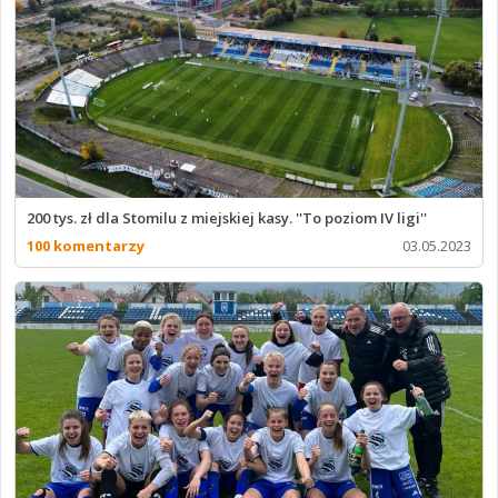
200 tys. zł dla Stomilu z miejskiej kasy. ''To poziom IV ligi''
100 komentarzy
03.05.2023