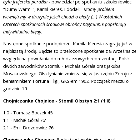
była frajerska porażka
- powiedział po spotkaniu szkoleniowiec
"Dumy Warmii", Kamil Kiereś. I dodał: -
Mamy problem
wewnętrzny w drużynie jeżeli chodzi o błędy (...) W ostatnich
czterech spotkaniach środkowi obrońcy nagminnie popełniają
indywidualne błędy.
Następne spotkanie podopieczni Kamila Kieresia zagrają już w
najbliższą środę. Będzie to przełożone spotkanie z 8 września ze
względu na powołania do młodzieżowych reprezentacji Polski
dwóch zawodników Stomilu - Michała Górala oraz Jakuba
Mosakowskiego. Olsztynianie zmierzą się w Jastrzębiu Zdroju z
beniaminkiem Fortuna I ligi, GKS-em 1962. Początek meczu o
godzinie 19.
Chojniczanka Chojnice - Stomil Olsztyn 2:1 (1:0)
1:0 - Tomasz Boczek 45'
1:1 - Michał Góral 76'
2:1 - Emil Drozdowicz 76'
Chojniczanka Chojnice:
Radosław Janukiewicz - Jacek