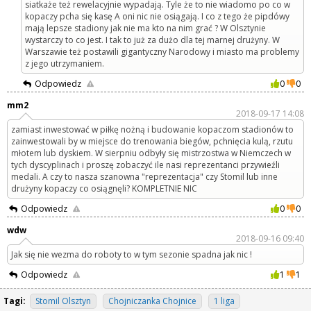
siatkaże też rewelacyjnie wypadają. Tyle że to nie wiadomo po co w
kopaczy pcha się kasę A oni nic nie osiągają. I co z tego że pipdówy
mają lepsze stadiony jak nie ma kto na nim grać ? W Olsztynie
wystarczy to co jest. I tak to już za dużo dla tej marnej drużyny. W
Warszawie też postawili gigantyczny Narodowy i miasto ma problemy
z jego utrzymaniem.
Odpowiedz
0
0
mm2
2018-09-17 14:08
zamiast inwestować w piłkę nożną i budowanie kopaczom stadionów to
zainwestowali by w miejsce do trenowania biegów, pchnięcia kulą, rzutu
młotem lub dyskiem. W sierpniu odbyły się mistrzostwa w Niemczech w
tych dyscyplinach i proszę zobaczyć ile nasi reprezentanci przywieźli
medali. A czy to nasza szanowna "reprezentacja" czy Stomil lub inne
drużyny kopaczy co osiągnęli? KOMPLETNIE NIC
Odpowiedz
0
0
wdw
2018-09-16 09:40
Jak się nie wezma do roboty to w tym sezonie spadna jak nic !
Odpowiedz
1
1
Tagi:
Stomil Olsztyn
Chojniczanka Chojnice
1 liga