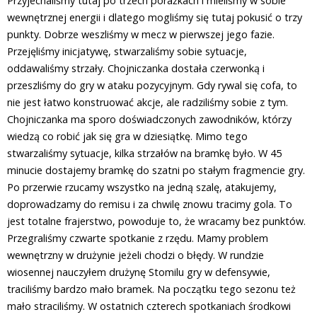
Przyjechaliśmy tutaj po trzech porażkach i mieliśmy w sobie
wewnętrznej energii i dlatego mogliśmy się tutaj pokusić o trzy
punkty. Dobrze weszliśmy w mecz w pierwszej jego fazie.
Przejęliśmy inicjatywę, stwarzaliśmy sobie sytuacje,
oddawaliśmy strzały. Chojniczanka dostała czerwonką i
przeszliśmy do gry w ataku pozycyjnym. Gdy rywal się cofa, to
nie jest łatwo konstruować akcje, ale radziliśmy sobie z tym.
Chojniczanka ma sporo doświadczonych zawodników, którzy
wiedzą co robić jak się gra w dziesiątkę. Mimo tego
stwarzaliśmy sytuacje, kilka strzałów na bramkę było. W 45
minucie dostajemy bramkę do szatni po stałym fragmencie gry.
Po przerwie rzucamy wszystko na jedną szalę, atakujemy,
doprowadzamy do remisu i za chwilę znowu tracimy gola. To
jest totalne frajerstwo, powoduje to, że wracamy bez punktów.
Przegraliśmy czwarte spotkanie z rzędu. Mamy problem
wewnętrzny w drużynie jeżeli chodzi o błędy. W rundzie
wiosennej nauczyłem drużynę Stomilu gry w defensywie,
traciliśmy bardzo mało bramek. Na początku tego sezonu też
mało straciliśmy. W ostatnich czterech spotkaniach środkowi