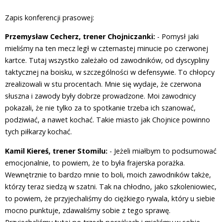
Zapis konferencji prasowej:
Przemysław Cecherz, trener Chojniczanki:
- Pomysł jaki
mieliśmy na ten mecz legł w czternastej minucie po czerwonej
kartce. Tutaj wszystko zależało od zawodników, od dyscypliny
taktycznej na boisku, w szczególności w defensywie. To chłopcy
zrealizowali w stu procentach. Mnie się wydaje, że czerwona
słuszna i zawody były dobrze prowadzone. Moi zawodnicy
pokazali, że nie tylko za to spotkanie trzeba ich szanować,
podziwiać, a nawet kochać. Takie miasto jak Chojnice powinno
tych piłkarzy kochać.
Kamil Kiereś, trener Stomilu:
- Jeżeli miałbym to podsumować
emocjonalnie, to powiem, że to była frajerska porażka.
Wewnętrznie to bardzo mnie to boli, moich zawodników także,
którzy teraz siedzą w szatni. Tak na chłodno, jako szkoleniowiec,
to powiem, że przyjechaliśmy do ciężkiego rywala, który u siebie
mocno punktuje, zdawaliśmy sobie z tego sprawę.