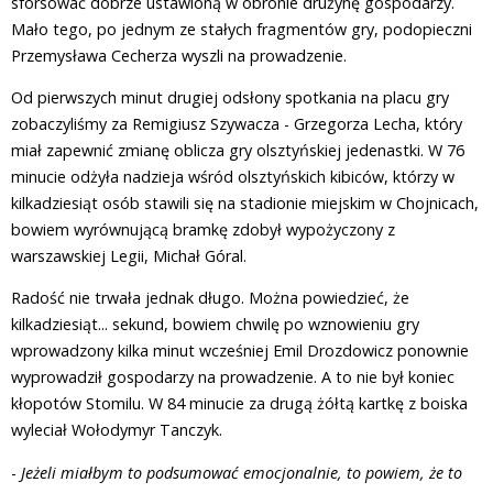
sforsować dobrze ustawioną w obronie drużynę gospodarzy.
Mało tego, po jednym ze stałych fragmentów gry, podopieczni
Przemysława Cecherza wyszli na prowadzenie.
Od pierwszych minut drugiej odsłony spotkania na placu gry
zobaczyliśmy za Remigiusz Szywacza - Grzegorza Lecha, który
miał zapewnić zmianę oblicza gry olsztyńskiej jedenastki. W 76
minucie odżyła nadzieja wśród olsztyńskich kibiców, którzy w
kilkadziesiąt osób stawili się na stadionie miejskim w Chojnicach,
bowiem wyrównującą bramkę zdobył wypożyczony z
warszawskiej Legii, Michał Góral.
Radość nie trwała jednak długo. Można powiedzieć, że
kilkadziesiąt... sekund, bowiem chwilę po wznowieniu gry
wprowadzony kilka minut wcześniej Emil Drozdowicz ponownie
wyprowadził gospodarzy na prowadzenie. A to nie był koniec
kłopotów Stomilu. W 84 minucie za drugą żółtą kartkę z boiska
wyleciał Wołodymyr Tanczyk.
-
Jeżeli miałbym to podsumować emocjonalnie, to powiem, że to