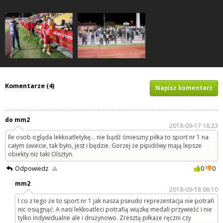
Komentarze (4)
Napisz komentarz
do mm2
2018-09-17 18:23
Ile osob ogląda lekkoatletykę... nie bądź śmieszny piłka to sport nr 1 na
całym świecie, tak było, jest i będzie. Gorzej że pipidówy mają lepsze
obiekty niż taki Olsztyn.
Odpowiedz
0
0
mm2
2018-09-18 06:10
I co z tego że to sport nr 1 jak nasza pseudo reprezentacja nie potrafi
nic osiągnąć. A nasi lekkoatleci potrafią wiązkę medali przywieźć i nie
tylko indywidualne ale i drużynowo. Zresztą piłkaże ręczni czy