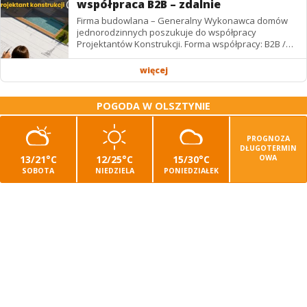
współpraca B2B – zdalnie
Firma budowlana – Generalny Wykonawca domów
jednorodzinnych poszukuje do współpracy
Projektantów Konstrukcji. Forma współpracy: B2B /
podwykonawstwo – zdalnie. Wynagrodzenie: ✔
Stawki...
więcej
POGODA W OLSZTYNIE
PROGNOZA
DŁUGOTERMIN
13/21°C
12/25°C
15/30°C
OWA
SOBOTA
NIEDZIELA
PONIEDZIAŁEK