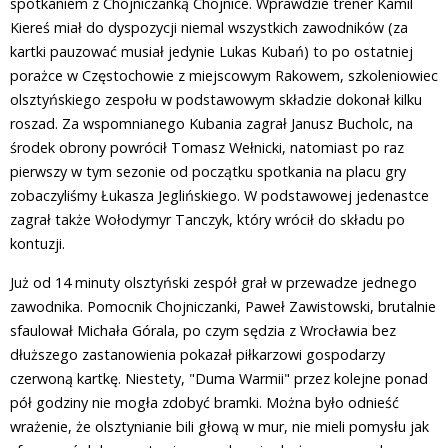
spotkaniem z Chojniczanką Chojnice. Wprawdzie trener Kamil
Kiereś miał do dyspozycji niemal wszystkich zawodników (za
kartki pauzować musiał jedynie Lukas Kubań) to po ostatniej
porażce w Częstochowie z miejscowym Rakowem, szkoleniowiec
olsztyńskiego zespołu w podstawowym składzie dokonał kilku
roszad. Za wspomnianego Kubania zagrał Janusz Bucholc, na
środek obrony powrócił Tomasz Wełnicki, natomiast po raz
pierwszy w tym sezonie od początku spotkania na placu gry
zobaczyliśmy Łukasza Jeglińskiego. W podstawowej jedenastce
zagrał także Wołodymyr Tanczyk, który wrócił do składu po
kontuzji.
Już od 14 minuty olsztyński zespół grał w przewadze jednego
zawodnika. Pomocnik Chojniczanki, Paweł Zawistowski, brutalnie
sfaulował Michała Górala, po czym sędzia z Wrocławia bez
dłuższego zastanowienia pokazał piłkarzowi gospodarzy
czerwoną kartkę. Niestety, "Duma Warmii" przez kolejne ponad
pół godziny nie mogła zdobyć bramki. Można było odnieść
wrażenie, że olsztynianie bili głową w mur, nie mieli pomysłu jak