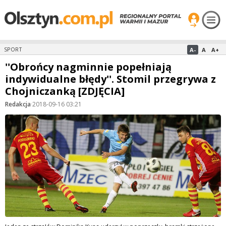
A-
A
A+
SPORT
''Obrońcy nagminnie popełniają
indywidualne błędy''. Stomil przegrywa z
Chojniczanką [ZDJĘCIA]
Redakcja
·
2018-09-16 03:21