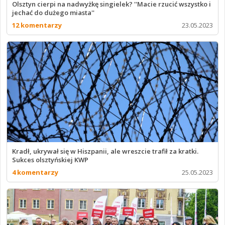
Olsztyn cierpi na nadwyżkę singielek? ''Macie rzucić wszystko i
jechać do dużego miasta''
12 komentarzy
23.05.2023
Kradł, ukrywał się w Hiszpanii, ale wreszcie trafił za kratki.
Sukces olsztyńskiej KWP
4 komentarzy
25.05.2023