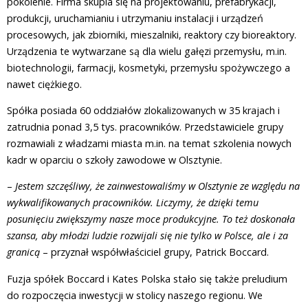
pokolenie. Firma skupia się na projektowaniu, prefabrykacji,
produkcji, uruchamianiu i utrzymaniu instalacji i urządzeń
procesowych, jak zbiorniki, mieszalniki, reaktory czy bioreaktory.
Urządzenia te wytwarzane są dla wielu gałęzi przemysłu, m.in.
biotechnologii, farmacji, kosmetyki, przemysłu spożywczego a
nawet ciężkiego.
Spółka posiada 60 oddziałów zlokalizowanych w 35 krajach i
zatrudnia ponad 3,5 tys. pracowników. Przedstawiciele grupy
rozmawiali z władzami miasta m.in. na temat szkolenia nowych
kadr w oparciu o szkoły zawodowe w Olsztynie.
–
Jestem szczęśliwy, że zainwestowaliśmy w Olsztynie ze względu na
wykwalifikowanych pracowników. Liczymy, że dzięki temu
posunięciu zwiększymy nasze moce produkcyjne. To też doskonała
szansa, aby młodzi ludzie rozwijali się nie tylko w Polsce, ale i za
granicą
– przyznał współwłaściciel grupy, Patrick Boccard.
Fuzja spółek Boccard i Kates Polska stało się także preludium
do rozpoczęcia inwestycji w stolicy naszego regionu. We