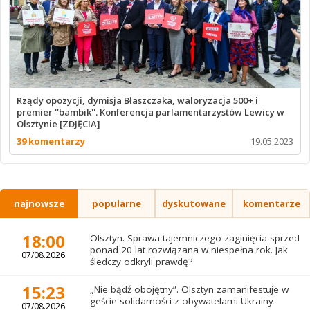
Rządy opozycji, dymisja Błaszczaka, waloryzacja 500+ i
premier ''bambik''. Konferencja parlamentarzystów Lewicy w
Olsztynie [ZDJĘCIA]
39 komentarzy
19.05.2023
najnowsze
popularne
dyskutowane
komentarze
18:00
Olsztyn. Sprawa tajemniczego zaginięcia sprzed
ponad 20 lat rozwiązana w niespełna rok. Jak
07/08.2026
śledczy odkryli prawdę?
15:23
„Nie bądź obojętny”. Olsztyn zamanifestuje w
geście solidarności z obywatelami Ukrainy
07/08.2026