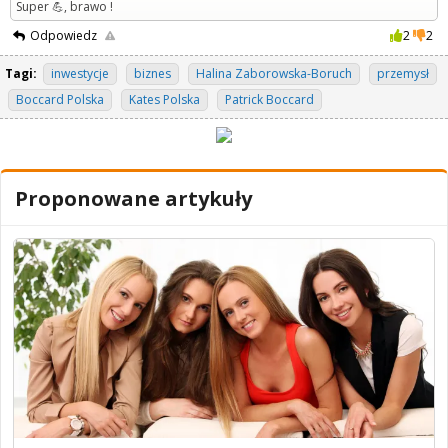
Super 💪, brawo !
Odpowiedz
2
2
Tagi:
inwestycje
biznes
Halina Zaborowska-Boruch
przemysł
Boccard Polska
Kates Polska
Patrick Boccard
Proponowane artykuły