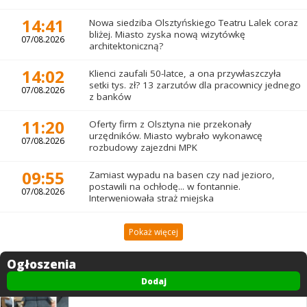
14:41
Nowa siedziba Olsztyńskiego Teatru Lalek coraz
bliżej. Miasto zyska nową wizytówkę
07/08.2026
architektoniczną?
14:02
Klienci zaufali 50-latce, a ona przywłaszczyła
setki tys. zł? 13 zarzutów dla pracownicy jednego
07/08.2026
z banków
11:20
Oferty firm z Olsztyna nie przekonały
urzędników. Miasto wybrało wykonawcę
07/08.2026
rozbudowy zajezdni MPK
09:55
Zamiast wypadu na basen czy nad jezioro,
postawili na ochłodę... w fontannie.
07/08.2026
Interweniowała straż miejska
Pokaż więcej
Ogłoszenia
Dodaj