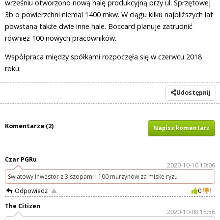
wrześniu otworzono nową halę produkcyjną przy ul. Sprzętowej
3b o powierzchni niemal 1400 mkw. W ciągu kilku najbliższych lat
powstaną także dwie inne hale. Boccard planuje zatrudnić
również 100 nowych pracowników.
Współpraca między spółkami rozpoczęła się w czerwcu 2018
roku.
Udostępnij
Komentarze (2)
Napisz komentarz
Czar PGRu
2020-10-10 10:06
Swiatowy inwestor z 3 szopami i 100 murzynow za miske ryzu .
Odpowiedz
0
1
The Citizen
2020-10-08 15:56