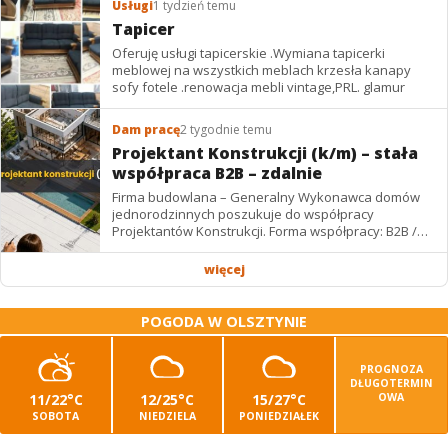
Usługi
1 tydzień temu
Tapicer
Oferuję usługi tapicerskie .Wymiana tapicerki
meblowej na wszystkich meblach krzesła kanapy
sofy fotele .renowacja mebli vintage,PRL. glamur
Dam pracę
2 tygodnie temu
Projektant Konstrukcji (k/m) – stała
współpraca B2B – zdalnie
Firma budowlana – Generalny Wykonawca domów
jednorodzinnych poszukuje do współpracy
Projektantów Konstrukcji. Forma współpracy: B2B /
podwykonawstwo – zdalnie. Wynagrodzenie: ✔
Stawki...
więcej
POGODA W OLSZTYNIE
PROGNOZA
DŁUGOTERMIN
11/22°C
12/25°C
15/27°C
OWA
SOBOTA
NIEDZIELA
PONIEDZIAŁEK