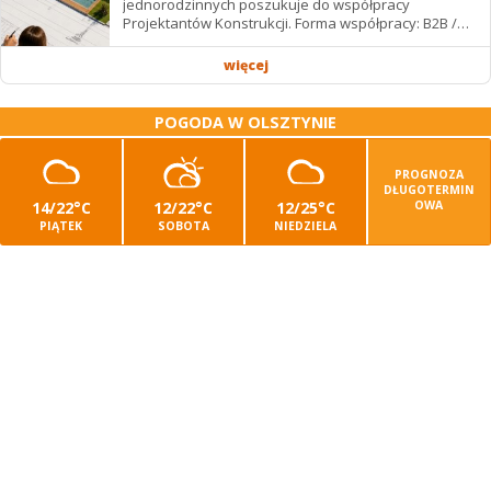
jednorodzinnych poszukuje do współpracy
Projektantów Konstrukcji. Forma współpracy: B2B /
podwykonawstwo – zdalnie. Wynagrodzenie: ✔
Stawki...
więcej
POGODA W OLSZTYNIE
PROGNOZA
DŁUGOTERMIN
14/22°C
12/22°C
12/25°C
OWA
PIĄTEK
SOBOTA
NIEDZIELA