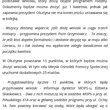
podstawie wniosku, który złożą objęte programem rodziny.
Dokumenty będzie można złożyć już 1 kwietnia, jednak jak
zapewnia prezydent Olsztyna nie ma konieczności ustawiania się
w kolejkę.
- Wszyscy dostaną wsparcie, jeśli złożą wnioski w ciągu trzech
miesięcy
- przypomina prezydent Piotr Grzymowicz. -
To znaczy,
że jeśli ktoś dopełni formalności i dostanie decyzję np. w maju albo
czerwcu, to i tak zostaną mu wypłacone zaległe świadczenia od
początku kwietnia.
W Olsztynie powstanie 15 punktów, w których będzie można
złożyć wniosek. W tym celu Miejski Ośrodek Pomocy Społecznej
uruchomił dodatkowych 25 etatów.
-
Przygotowaliśmy łącznie 15 punktów, w których będą
przyjmowane wnioski -
informuje dyrektor MOPS-u, Elżbieta
Skaskiewicz
. - Dwa z nich mieszczą się w siedzibie MOPS-u przy al.
Piłsudskiego 61A oraz w głównej siedzibie programu przy ul. Cichej
1A. Tam powinny kierować się osoby, które będą ubiegać się o