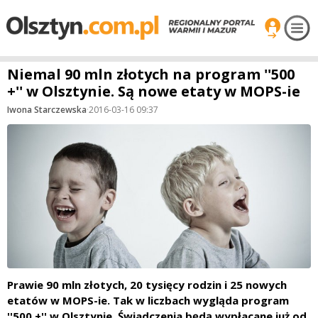
Niemal 90 mln złotych na program ''500
+'' w Olsztynie. Są nowe etaty w MOPS-ie
Iwona Starczewska
·
2016-03-16 09:37
Prawie 90 mln złotych, 20 tysięcy rodzin i 25 nowych
etatów w MOPS-ie. Tak w liczbach wygląda program
''500 +'' w Olsztynie. Świadczenia będą wypłacane już od