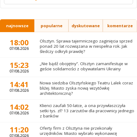
najnowsze
popularne
dyskutowane
komentarze
18:00
Olsztyn. Sprawa tajemniczego zaginięcia sprzed
ponad 20 lat rozwiązana w niespełna rok. Jak
07/08.2026
śledczy odkryli prawdę?
15:23
„Nie bądź obojętny”. Olsztyn zamanifestuje w
geście solidarności z obywatelami Ukrainy
07/08.2026
14:41
Nowa siedziba Olsztyńskiego Teatru Lalek coraz
bliżej. Miasto zyska nową wizytówkę
07/08.2026
architektoniczną?
14:02
Klienci zaufali 50-latce, a ona przywłaszczyła
setki tys. zł? 13 zarzutów dla pracownicy jednego
07/08.2026
z banków
11:20
Oferty firm z Olsztyna nie przekonały
urzędników. Miasto wybrało wykonawcę
07/08.2026