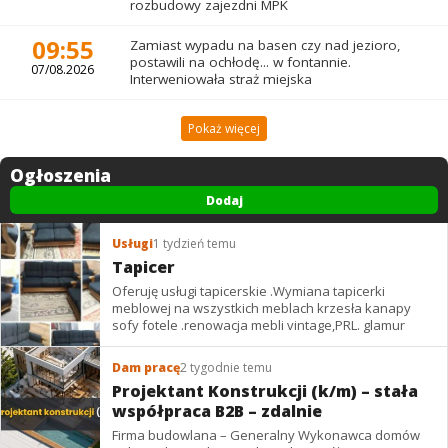
rozbudowy zajezdni MPK
09:55
Zamiast wypadu na basen czy nad jezioro,
postawili na ochłodę... w fontannie.
07/08.2026
Interweniowała straż miejska
Pokaż więcej
Ogłoszenia
Dodaj
Usługi
1 tydzień temu
Tapicer
Oferuję usługi tapicerskie .Wymiana tapicerki
meblowej na wszystkich meblach krzesła kanapy
sofy fotele .renowacja mebli vintage,PRL. glamur
Dam pracę
2 tygodnie temu
Projektant Konstrukcji (k/m) – stała
współpraca B2B – zdalnie
Firma budowlana – Generalny Wykonawca domów