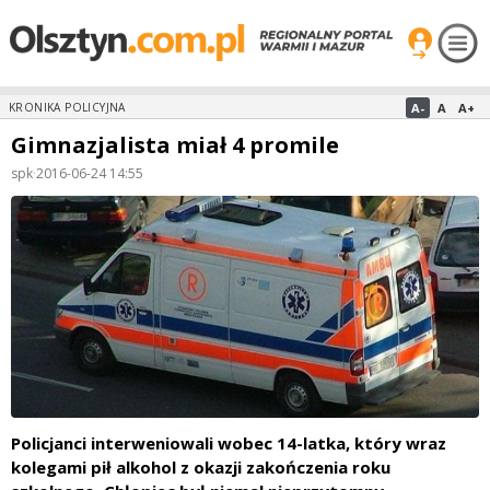
A-
A
A+
KRONIKA POLICYJNA
Gimnazjalista miał 4 promile
spk
·
2016-06-24 14:55
Policjanci interweniowali wobec 14-latka, który wraz
kolegami pił alkohol z okazji zakończenia roku