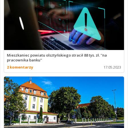
Mieszkaniec powiatu olsztyńskiego stracił 88 tys. zł. ''na
pracownika banku''
2 komentarzy
17.05.2023