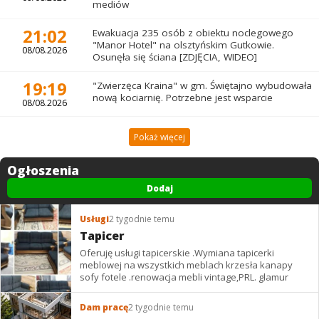
mediów
21:02
Ewakuacja 235 osób z obiektu noclegowego
"Manor Hotel" na olsztyńskim Gutkowie.
08/08.2026
Osunęła się ściana [ZDJĘCIA, WIDEO]
19:19
"Zwierzęca Kraina" w gm. Świętajno wybudowała
nową kociarnię. Potrzebne jest wsparcie
08/08.2026
Pokaż więcej
Ogłoszenia
Dodaj
Usługi
2 tygodnie temu
Tapicer
Oferuję usługi tapicerskie .Wymiana tapicerki
meblowej na wszystkich meblach krzesła kanapy
sofy fotele .renowacja mebli vintage,PRL. glamur
Dam pracę
2 tygodnie temu