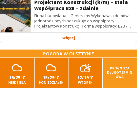
Projektant Konstrukcji (k/m) – stała
współpraca B2B – zdalnie
Firma budowlana – Generalny Wykonawca domów
jednorodzinnych poszukuje do współpracy
Projektantów Konstrukcji. Forma współpracy: B2B /
podwykonawstwo – zdalnie. Wynagrodzenie: ✔
Stawki...
więcej
POGODA W OLSZTYNIE
PROGNOZA
DŁUGOTERMIN
16/25°C
15/29°C
12/19°C
OWA
NIEDZIELA
PONIEDZIAŁEK
WTOREK