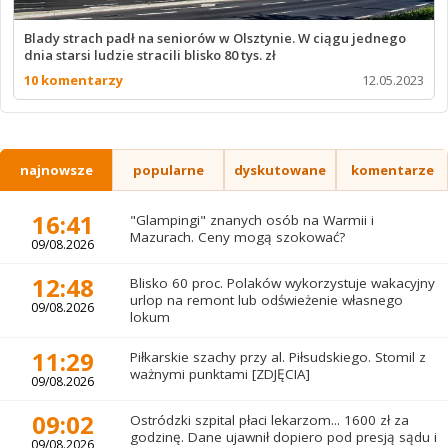
Blady strach padł na seniorów w Olsztynie. W ciągu jednego
dnia starsi ludzie stracili blisko 80 tys. zł
10 komentarzy
12.05.2023
najnowsze
popularne
dyskutowane
komentarze
16:41
"Glampingi" znanych osób na Warmii i
Mazurach. Ceny mogą szokować?
09/08.2026
12:48
Blisko 60 proc. Polaków wykorzystuje wakacyjny
urlop na remont lub odświeżenie własnego
09/08.2026
lokum
11:29
Piłkarskie szachy przy al. Piłsudskiego. Stomil z
ważnymi punktami [ZDJĘCIA]
09/08.2026
09:02
Ostródzki szpital płaci lekarzom... 1600 zł za
godzinę. Dane ujawnił dopiero pod presją sądu i
09/08.2026