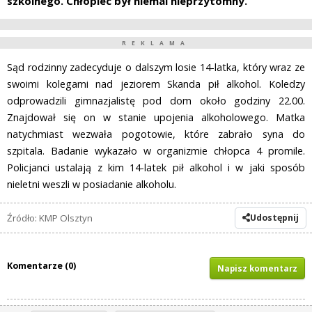
szkolnego. Chłopiec był niemal nieprzytomny.
REKLAMA
Sąd rodzinny zadecyduje o dalszym losie 14-latka, który wraz ze
swoimi kolegami nad jeziorem Skanda pił alkohol. Koledzy
odprowadzili gimnazjalistę pod dom około godziny 22.00.
Znajdował się on w stanie upojenia alkoholowego. Matka
natychmiast wezwała pogotowie, które zabrało syna do
szpitala. Badanie wykazało w organizmie chłopca 4 promile.
Policjanci ustalają z kim 14-latek pił alkohol i w jaki sposób
nieletni weszli w posiadanie alkoholu.
Źródło: KMP Olsztyn
Udostępnij
Komentarze (0)
Napisz komentarz