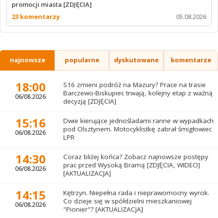
promocji miasta [ZDJĘCIA]
23 komentarzy
05.08.2026
najnowsze
popularne
dyskutowane
komentarze
18:00
S16 zmieni podróż na Mazury? Prace na trasie
Barczewo-Biskupiec trwają, kolejny etap z ważną
06/08.2026
decyzją [ZDJĘCIA]
15:16
Dwie kierujące jednośladami ranne w wypadkach
pod Olsztynem. Motocyklistkę zabrał śmigłowiec
06/08.2026
LPR
14:30
Coraz bliżej końca? Zobacz najnowsze postępy
prac przed Wysoką Bramą [ZDJĘCIA, WIDEO]
06/08.2026
[AKTUALIZACJA]
14:15
Kętrzyn. Niepełna rada i nieprawomocny wyrok.
Co dzieje się w spółdzielni mieszkaniowej
06/08.2026
"Pionier"? [AKTUALIZACJA]