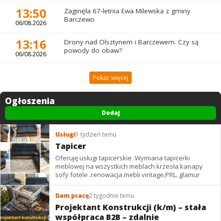
13:50
Zaginęła 67-letnia Ewa Milewska z gminy
Barczewo
06/08.2026
13:16
Drony nad Olsztynem i Barczewem. Czy są
powody do obaw?
06/08.2026
Pokaż więcej
Ogłoszenia
Dodaj
Usługi
1 tydzień temu
Tapicer
Oferuję usługi tapicerskie .Wymiana tapicerki
meblowej na wszystkich meblach krzesła kanapy
sofy fotele .renowacja mebli vintage,PRL. glamur
Dam pracę
2 tygodnie temu
Projektant Konstrukcji (k/m) – stała
współpraca B2B – zdalnie