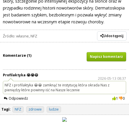
skóry, szczególnie po intensywnej ekspozycji na słońce oraz w
przypadku rodzinnej historii nowotworów skóry. Dermatoskopia
jest badaniem szybkim, bezbolesnym i pozwala wykryć zmiany
nowotworowe na wczesnym etapie rozwoju choroby.
Źródło: własne, NFZ
Udostępnij
Komentarze (1)
Napisz komentarz
Profilaktyka 😭😭😃
2026-05-13 08:37
NFZ i profilaktyka 😭😭 zamknąć te instytucję która okrada Nas z
pieniędzy które powinny iść na Nasze leczenie
Odpowiedz
1
0
Tagi:
NFZ
zdrowie
ludzie