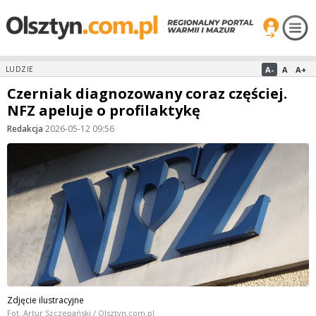
A-
A
A+
LUDZIE
Czerniak diagnozowany coraz częściej.
NFZ apeluje o profilaktykę
Redakcja
·
2026-05-12 09:56
Zdjęcie ilustracyjne
Fot. Artur Szczepański / Olsztyn.com.pl