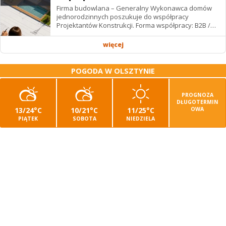
Firma budowlana – Generalny Wykonawca domów
jednorodzinnych poszukuje do współpracy
Projektantów Konstrukcji. Forma współpracy: B2B /
podwykonawstwo – zdalnie. Wynagrodzenie: ✔
Stawki...
więcej
POGODA W OLSZTYNIE
PROGNOZA
DŁUGOTERMIN
13/24°C
10/21°C
11/25°C
OWA
PIĄTEK
SOBOTA
NIEDZIELA