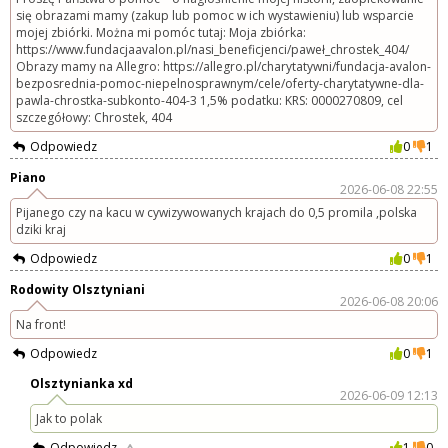
się obrazami mamy (zakup lub pomoc w ich wystawieniu) lub wsparcie
mojej zbiórki. Można mi pomóc tutaj: Moja zbiórka:
https://www.fundacjaavalon.pl/nasi_beneficjenci/paweł_chrostek_404/
Obrazy mamy na Allegro: https://allegro.pl/charytatywni/fundacja-avalon-
bezposrednia-pomoc-niepelnosprawnym/cele/oferty-charytatywne-dla-
pawla-chrostka-subkonto-404-3 1,5% podatku: KRS: 0000270809, cel
szczegółowy: Chrostek, 404
Odpowiedz
0
1
Piano
2026-06-08 22:55
Pijanego czy na kacu w cywizywowanych krajach do 0,5 promila ,polska
dziki kraj
Odpowiedz
0
1
Rodowity Olsztyniani
2026-06-08 20:06
Na front!
Odpowiedz
0
1
Olsztynianka xd
2026-06-09 12:13
Jak to polak
Odpowiedz
1
0