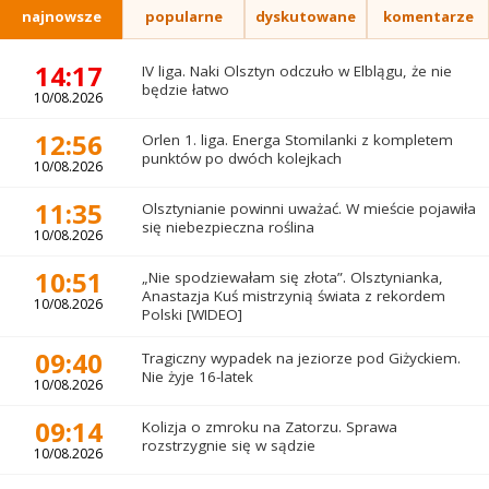
najnowsze
popularne
dyskutowane
komentarze
14:17
IV liga. Naki Olsztyn odczuło w Elblągu, że nie
będzie łatwo
10/08.2026
12:56
Orlen 1. liga. Energa Stomilanki z kompletem
punktów po dwóch kolejkach
10/08.2026
11:35
Olsztynianie powinni uważać. W mieście pojawiła
się niebezpieczna roślina
10/08.2026
10:51
„Nie spodziewałam się złota”. Olsztynianka,
Anastazja Kuś mistrzynią świata z rekordem
10/08.2026
Polski [WIDEO]
09:40
Tragiczny wypadek na jeziorze pod Giżyckiem.
Nie żyje 16-latek
10/08.2026
09:14
Kolizja o zmroku na Zatorzu. Sprawa
rozstrzygnie się w sądzie
10/08.2026