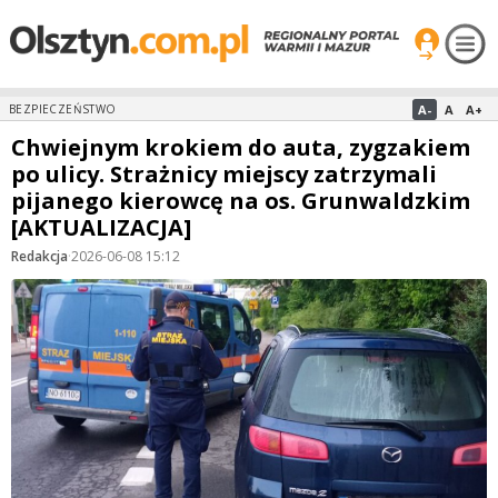
A-
A
A+
BEZPIECZEŃSTWO
Chwiejnym krokiem do auta, zygzakiem
po ulicy. Strażnicy miejscy zatrzymali
pijanego kierowcę na os. Grunwaldzkim
[AKTUALIZACJA]
Redakcja
·
2026-06-08 15:12