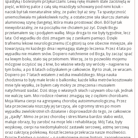
spastyką i bolesnymi przykurczami. Lewą rękę miałem stale zaciśniętą w
pięść, w której palce z całą siłą miażdżyły schowany pod nimi kciuk –
nacisk był tak nienaturalnie silny, że palec był aż siny. Ta spastyczność
uniemożliwiała mi jakiekolwiek ruchy, a ostatecznie siła skurczu złamała
aluminiową szynę (langetę), która miała prostować dłoń. Ból był tak
niewyobrażalny, że na początku nie chciałem już żyć. Dzięki Bogu
przełamałem się i podjąłem walkę. Moja droga to nie były tygodnie, lecz
lata: Od wypadku do dziś zmagam się z zanikami pamięci. Dzięki
trafnemu lekowi neurologicznemu (Cogiton) są one obecnie mniejsze, ale
towarzyszą mi każdego dnia i wymagają stałego leczenia. Przez 4 lata po
wypadku nie miałem snów. Dopiero natchnienie od Boga, by zacząć spać
na lewym boku, stało się przełomem. Wierzę, że to pozwoliło mojemu
mózgowi oczyścić się z krwi, bo właśnie wtedy sny wróciły – najpierw na
tym boku, a po 8 latach odzyskałem je całkowicie. Był to znak, że wracam.
Dopiero po 7 latach wstałem z wózka inwalidzkiego. Moja nauka
chodzenia to były małe kroki o balkoniku; każde kilka metrów kosztowało
mnie tyle wysiłku, że byłem cały mokry ze zmęczenia i musiałem
natychmiast siadać. Dziś stoję o własnych siłach i używam obu rąk. Jednak
nie walczę sam. Moi rodzice również zmagają się z ciężkimi chorobami.
Moja Mama cierpi na agresywną chorobę autoimmunologiczną. Przez
lata przeciwciała niszczyły jej tarczycę, ale ogromny stres po moim
wypadku zwielokrotnił ich działanie i doprowadził do tego, że całkowicie
ją „zjadły”. Mimo że przez chorobę i stres Mama bardzo słabo widzi,
maluje obrazy, by zarobić na moje leki i rehabilitację. Mój Tata, były
wojskowy, cierpi na niedomykalność zastawki sercowej, astmę sercową
oraz cukrzycę polekową. Koszt leczenia przekracza nasze możliwości.
Proszę Państwa o pomoc – o nagłośnienie mojej historii, zaopiekowanie