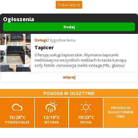
Pokaż więcej
Ogłoszenia
Dodaj
Usługi
2 tygodnie temu
Tapicer
Oferuję usługi tapicerskie .Wymiana tapicerki
meblowej na wszystkich meblach krzesła kanapy
sofy fotele .renowacja mebli vintage,PRL. glamur
więcej
POGODA W OLSZTYNIE
PROGNOZA
DŁUGOTERMIN
15/28°C
12/19°C
10/23°C
OWA
PONIEDZIAŁEK
WTOREK
ŚRODA