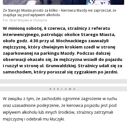
Ze Starego Miasta prosto za kółko – kierowca Mazdy nie zaprzeczał, że
znajduje się pod wpływem alkoholu
Fot. Straż Miejska w Olsztynie
W minioną sobotę, 6 czerwca, strażnicy z referatu
interwencyjnego, patrolując okolice Starego Miasta,
około godz. 4:30 przy ul. Mochnackiego zauważyli
mężczyznę, który chwiejnym krokiem szedł w stronę
zaparkowanej na parkingu Mazdy. Podczas dalszej
obserwacji okazało się, że mężczyzna wsiadł do pojazdu
i ruszył w stronę ul. Grunwaldzkiej. Strażnicy udali się za
samochodem, który poruszał się zygzakiem po jezdni.
REKLAMA
W związku z tym, że zachodziło ogromne zagrożenie w ruchu
oraz uzasadnione podejrzenie, że kierowca pojazdu jest pod
wpływem alkoholu lub innych środków, strażnicy zatrzymali
mężczyznę i odebrali mu kluczyki.