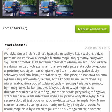
Komentarze (6)
Napisz komentarz
Paweł Chrostek
2026-06-09 13:18
Werdykt: Śmierć lub "roślina". Spastyka miażdżyła kciuk w dłoni, a dziś
piszę nią do Państwa. Niezwykła historia moja i mojej Mamy. Nazywam
się Paweł Chrostek. Kilka lat temu przeżyłem własną śmierć. Choć lekarze
nie dawali mi żadnych szans, a moja lewa ręka przez lata była uwięziona
w potężnej spastyce – zaciśnięta w pięść tak mocno, że palce dusiły
schowany pod nimi kciuk, aż stał się siny – dziś piszę do Państwa obiema
rękami. Chcę udowodnić, że tam, gdzie kończy się nauka, zaczyna się
wiara i walka, która potrafi zdziałać cuda – i proszę Państwa o pomoc,
bym mógł tę walkę kontynuować. Wypadek zniszczył moje ciało:
doznałem stłuczenia pnia mózgu, mam ścieńczałą przysadkę mózgową,
straciłem nerkę, a siła uderzenia wybiła mi prawie wszystkie zęby. Moja
szczęka do dziś jest popękana, co wyklucza założenie implantów. Mimo
stłuczenia serca i usunięcia obumarłej nerki, żyję i idę do przodu. Po
urazie moje ciało było zwinięte jak embrion. Zmagałem się z potężną