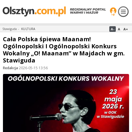
A-
A
A+
Stawiguda
-
KULTURA
Cała Polska śpiewa Maanam!
Ogólnopolski I Ogólnopolski Konkurs
Wokalny „O! Maanam” w Majdach w gm.
Stawiguda
Redakcja
·
2026-05-15 13:56