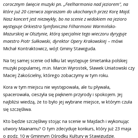
corocznym święcie muzyki pn. „Feelharmonia nad jeziorem”, na
które już 20 czerwca zapraszam do ukochanych przez Korę Majd.
Nasz koncert jest niezwykły, bo na scenie z widokiem na jezioro
występuje Orkiestra Symfoniczna Filharmonii Warmińsko-
Mazurskiej w Olsztynie, którą specjalnie tego wieczoru dyryguje
maestro Piotr Sułkowski, dyrektor Opery Krakowskiej
– mówi
Michał Kontraktowicz, wójt Gminy Stawiguda.
Na tej samej scenie od kilku lat występuje śmietanka polskiej
muzyki popularnej, m.in. Marcin Wyrostek, Sławek Uniatowski czy
Maciej Zakościelny, którego zobaczymy w tym roku.
Kora w tym miejscu nie występowała, ale tu pływała,
spacerowała, cieszyła się pięknem przyrody i spokojem. Jej
najbliżsi wiedzą, że to było jej wybrane miejsce, w którym czuła
się szczęśliwa.
Kto będzie szczęśliwy stojąc na scenie w Majdach i wykonując
utwory Maanamu? O tym zdecyduje konkurs, który już 23 maja
o godz. 10 w Gminnym Ośrodku Kultury w Stawigudzie.