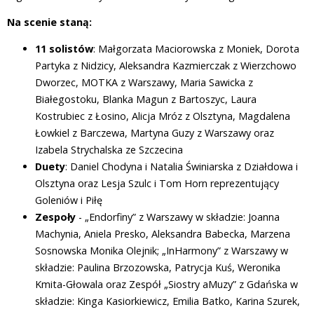
Na scenie staną:
11 solistów
: Małgorzata Maciorowska z Moniek, Dorota
Partyka z Nidzicy, Aleksandra Kazmierczak z Wierzchowo
Dworzec, MOTKA z Warszawy, Maria Sawicka z
Białegostoku, Blanka Magun z Bartoszyc, Laura
Kostrubiec z Łosino, Alicja Mróz z Olsztyna, Magdalena
Łowkiel z Barczewa, Martyna Guzy z Warszawy oraz
Izabela Strychalska ze Szczecina
Duety
: Daniel Chodyna i Natalia Świniarska z Działdowa i
Olsztyna oraz Lesja Szulc i Tom Horn reprezentujący
Goleniów i Piłę
Zespoły
- „Endorfiny” z Warszawy w składzie: Joanna
Machynia, Aniela Presko, Aleksandra Babecka, Marzena
Sosnowska Monika Olejnik; „InHarmony” z Warszawy w
składzie: Paulina Brzozowska, Patrycja Kuś, Weronika
Kmita-Głowala oraz Zespół „Siostry aMuzy” z Gdańska w
składzie: Kinga Kasiorkiewicz, Emilia Batko, Karina Szurek,