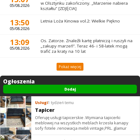
w Olsztynku zakończony. „Marzenie nabiera
05/08.2026
kształtu” [ZDJĘCIA]
13:50
Letnia Loża Kinowa vol.2: Wielkie Piękno
05/08.2026
13:09
Os. Zatorze. Znaleźli kartę płatniczą i ruszyli na
„zakupy marzeń”. Teraz 46- i 58-latek mogą
05/08.2026
trafić za kraty na 10 lat
Pokaż więcej
Ogłoszenia
Dodaj
Usługi
1 tydzień temu
Tapicer
Oferuję usługi tapicerskie .Wymiana tapicerki
meblowej na wszystkich meblach krzesła kanapy
sofy fotele .renowacja mebli vintage,PRL. glamur