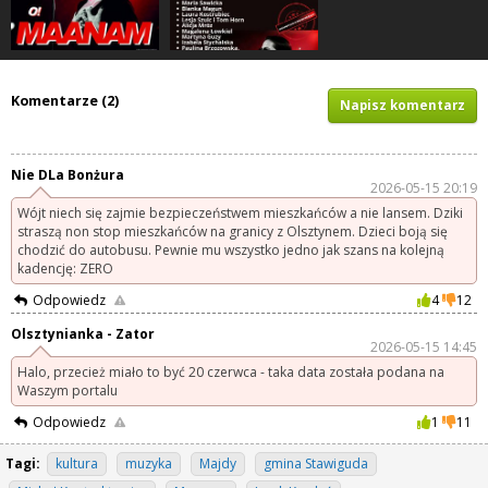
Komentarze (2)
Napisz komentarz
Nie DLa Bonżura
2026-05-15 20:19
Wójt niech się zajmie bezpieczeństwem mieszkańców a nie lansem. Dziki
straszą non stop mieszkańców na granicy z Olsztynem. Dzieci boją się
chodzić do autobusu. Pewnie mu wszystko jedno jak szans na kolejną
kadencję: ZERO
Odpowiedz
4
12
Olsztynianka - Zator
2026-05-15 14:45
Halo, przecież miało to być 20 czerwca - taka data została podana na
Waszym portalu
Odpowiedz
1
11
Tagi:
kultura
muzyka
Majdy
gmina Stawiguda