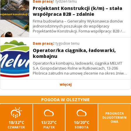
Dam pracę
1 tydzień temu
Projektant Konstrukcji (k/m) – stała
współpraca B2B – zdalnie
Firma budowlana – Generalny Wykonawca domów
jednorodzinnych poszukuje do współpracy
Projektantów Konstrukcji. Forma współpracy: B2B /
podwykonawstwo – zdalnie. Wynagrodzenie: ✔
Stawki...
Dam pracę
2 tygodnie temu
Operator/ka ciągnika, ładowarki,
kombajnu
Operator/ka kombajnu, ładowarki, ciągnika MELVIT
S.A. Gospodarstwo Rolne w Rutkowicach, 13-206
Płośnica zatrudni na umowę zlecenie na okres żniw: -
operatora/kę kombajnu z uprawnieniami -...
więcej
POGODA W OLSZTYNIE
PROGNOZA
DŁUGOTERMIN
18/32°C
13/22°C
10/20°C
OWA
CZWARTEK
PIĄTEK
SOBOTA