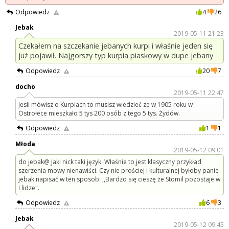
Odpowiedz
4
26
Jebak
2019-05-11 21:23
Czekałem na szczekanie jebanych kurpi i właśnie jeden się
już pojawił. Najgorszy typ kurpia piaskowy w dupe jebany
Odpowiedz
20
7
docho
2019-05-11 22:47
jesli mówisz o Kurpiach to musisz wiedzieć ze w 1905 roku w
Ostrołece mieszkało 5 tys 200 osób z tego 5 tys. Żydów.
Odpowiedz
1
1
Młoda
2019-05-12 09:01
do jebak@ Jaki nick taki język. Właśnie to jest klasyczny przykład
szerzenia mowy nienawiści. Czy nie prościej i kulturalnej byłoby panie
jebak napisać w ten sposob: ,,Bardzo się cieszę że Stomil pozostaje w
I lidze".
Odpowiedz
6
3
Jebak
2019-05-12 09:45