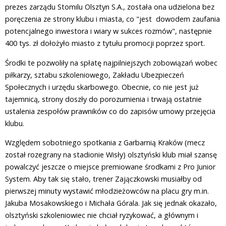
prezes zarządu Stomilu Olsztyn S.A., została ona udzielona bez
poręczenia ze strony klubu i miasta, co "jest dowodem zaufania
potencjalnego inwestora i wiary w sukces rozmów", następnie
400 tys. zł dołożyło miasto z tytułu promocji poprzez sport.
Środki te pozwoliły na spłatę najpilniejszych zobowiązań wobec
piłkarzy, sztabu szkoleniowego, Zakładu Ubezpieczeń
Społecznych i urzędu skarbowego. Obecnie, co nie jest już
tajemnicą, strony doszły do porozumienia i trwają ostatnie
ustalenia zespołów prawników co do zapisów umowy przejęcia
klubu.
Względem sobotniego spotkania z Garbarnią Kraków (mecz
został rozegrany na stadionie Wisły) olsztyński klub miał szansę
powalczyć jeszcze o miejsce premiowane środkami z Pro Junior
System. Aby tak się stało, trener Zajączkowski musiałby od
pierwszej minuty wystawić młodzieżowców na placu gry m.in.
Jakuba Mosakowskiego i Michała Górala. Jak się jednak okazało,
olsztyński szkoleniowiec nie chciał ryzykować, a głównym i