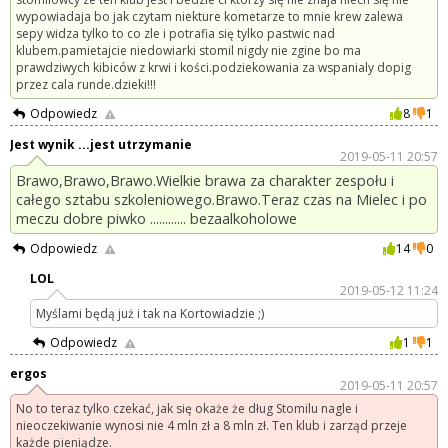
wypowiadaja bo jak czytam niekture kometarze to mnie krew zalewa
sepy widza tylko to co zle i potrafia się tylko pastwic nad
klubem.pamietajcie niedowiarki stomil nigdy nie zgine bo ma
prawdziwych kibiców z krwi i kości.podziekowania za wspanialy dopig
przez cala runde.dzieki!!!
Odpowiedz
8
1
Jest wynik ...jest utrzymanie
2019-05-11 20:57
Brawo,Brawo,Brawo.Wielkie brawa za charakter zespołu i
całego sztabu szkoleniowego.Brawo.Teraz czas na Mielec i po
meczu dobre piwko ............ bezaalkoholowe
Odpowiedz
14
0
LOL
2019-05-12 11:24
Myślami będą już i tak na Kortowiadzie ;)
Odpowiedz
1
1
ergos
2019-05-11 20:57
No to teraz tylko czekać, jak się okaże że dług Stomilu nagle i
nieoczekiwanie wynosi nie 4 mln zł a 8 mln zł. Ten klub i zarząd przeje
każde pieniądze.