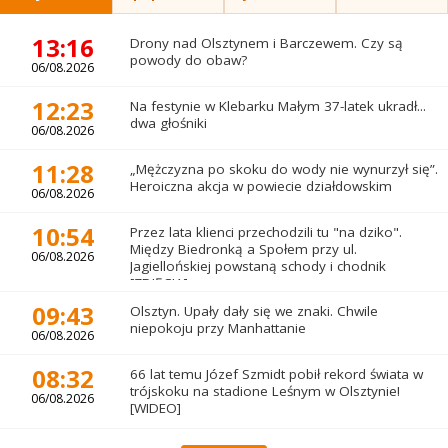
13:16
Drony nad Olsztynem i Barczewem. Czy są
powody do obaw?
06/08.2026
12:23
Na festynie w Klebarku Małym 37-latek ukradł...
dwa głośniki
06/08.2026
11:28
„Mężczyzna po skoku do wody nie wynurzył się”.
Heroiczna akcja w powiecie działdowskim
06/08.2026
10:54
Przez lata klienci przechodzili tu "na dziko".
Między Biedronką a Społem przy ul.
06/08.2026
Jagiellońskiej powstaną schody i chodnik
[ZDJĘCIA]
09:43
Olsztyn. Upały dały się we znaki. Chwile
niepokoju przy Manhattanie
06/08.2026
08:32
66 lat temu Józef Szmidt pobił rekord świata w
trójskoku na stadione Leśnym w Olsztynie!
06/08.2026
[WIDEO]