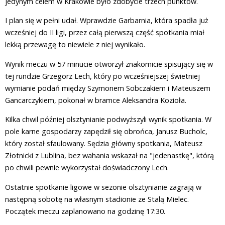
jedynym celem w Krakowie było zdobycie trzech punktów.
I plan się w pełni udał. Wprawdzie Garbarnia, która spadła już
wcześniej do II ligi, przez całą pierwszą część spotkania miał
lekką przewagę to niewiele z niej wynikało.
Wynik meczu w 57 minucie otworzył znakomicie spisujący się w
tej rundzie Grzegorz Lech, który po wcześniejszej świetniej
wymianie podań między Szymonem Sobczakiem i Mateuszem
Gancarczykiem, pokonał w bramce Aleksandra Kozioła.
Kilka chwil później olsztynianie podwyższyli wynik spotkania. W
pole karne gospodarzy zapędził się obrońca, Janusz Bucholc,
który został sfaulowany. Sędzia główny spotkania, Mateusz
Złotnicki z Lublina, bez wahania wskazał na "jedenastkę", którą
po chwili pewnie wykorzystał doświadczony Lech.
Ostatnie spotkanie ligowe w sezonie olsztynianie zagrają w
następną sobotę na własnym stadionie ze Stalą Mielec.
Początek meczu zaplanowano na godzinę 17:30.