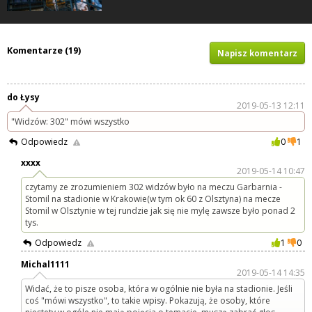
Komentarze (19)
Napisz komentarz
do Łysy
2019-05-13 12:11
"Widzów: 302" mówi wszystko
Odpowiedz
0
1
xxxx
2019-05-14 10:47
czytamy ze zrozumieniem 302 widzów było na meczu Garbarnia -
Stomil na stadionie w Krakowie(w tym ok 60 z Olsztyna) na mecze
Stomil w Olsztynie w tej rundzie jak się nie mylę zawsze było ponad 2
tys.
Odpowiedz
1
0
Michal1111
2019-05-14 14:35
Widać, że to pisze osoba, która w ogólnie nie była na stadionie. Jeśli
coś "mówi wszystko", to takie wpisy. Pokazują, że osoby, które