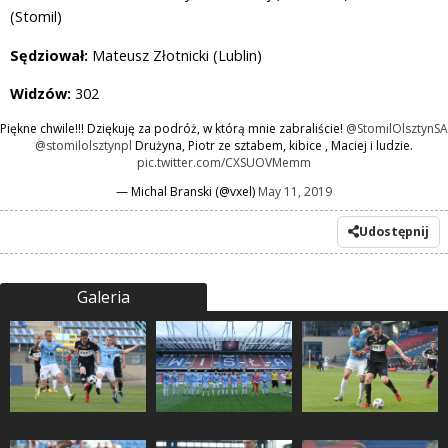
(Stomil)
Sędziował:
Mateusz Złotnicki (Lublin)
Widzów:
302
Piękne chwile!!! Dziękuję za podróż, w którą mnie zabraliście!
@StomilOlsztynSA
@stomilolsztynpl
Drużyna, Piotr ze sztabem, kibice , Maciej i ludzie.
pic.twitter.com/CXSUOVMemm
— Michal Branski (@vxel)
May 11, 2019
Udostępnij
Galeria