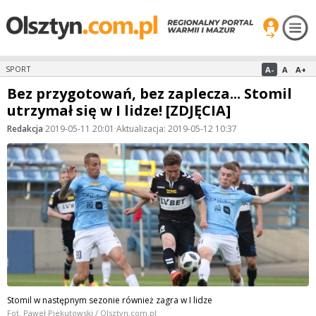
A-
A
A+
SPORT
Bez przygotowań, bez zaplecza... Stomil
utrzymał się w I lidze! [ZDJĘCIA]
Redakcja
·
2019-05-11 20:01
·
Aktualizacja: 2019-05-12 10:37
Stomil w następnym sezonie również zagra w I lidze
Fot. Paweł Piekutowski / Olsztyn.com.pl