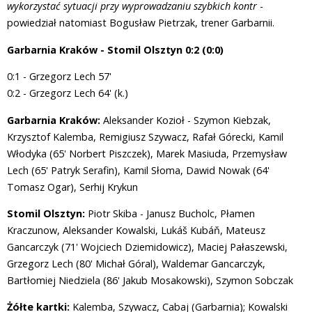
wykorzystać sytuacji przy wyprowadzaniu szybkich kontr
-
powiedział natomiast Bogusław Pietrzak, trener Garbarnii.
Garbarnia Kraków - Stomil Olsztyn 0:2 (0:0)
0:1 - Grzegorz Lech 57'
0:2 - Grzegorz Lech 64' (k.)
Garbarnia Kraków:
Aleksander Kozioł - Szymon Kiebzak,
Krzysztof Kalemba, Remigiusz Szywacz, Rafał Górecki, Kamil
Włodyka (65' Norbert Piszczek), Marek Masiuda, Przemysław
Lech (65' Patryk Serafin), Kamil Słoma, Dawid Nowak (64'
Tomasz Ogar), Serhij Krykun
Stomil Olsztyn:
Piotr Skiba - Janusz Bucholc, Płamen
Kraczunow, Aleksander Kowalski, Lukáš Kubáň, Mateusz
Gancarczyk (71' Wojciech Dziemidowicz), Maciej Pałaszewski,
Grzegorz Lech (80' Michał Góral), Waldemar Gancarczyk,
Bartłomiej Niedziela (86' Jakub Mosakowski), Szymon Sobczak
Żółte kartki:
Kalemba, Szywacz, Cabaj (Garbarnia); Kowalski