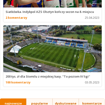
Siatkówka. Indykpol AZS Olsztyn kończy sezon na 8. miejscu
2 komentarzy
25.04.2023
200 tys. zł dla Stomilu z miejskiej kasy. ''To poziom IV ligi''
100 komentarzy
03.05.2023
najnowsze
popularne
dyskutowane
komentarze