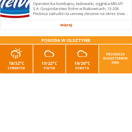
Operator/ka kombajnu, ładowarki, ciągnika MELVIT
S.A. Gospodarstwo Rolne w Rutkowicach, 13-206
Płośnica zatrudni na umowę zlecenie na okres żniw: -
operatora/kę kombajnu z uprawnieniami -...
więcej
POGODA W OLSZTYNIE
PROGNOZA
DŁUGOTERMIN
18/32°C
13/22°C
10/20°C
OWA
CZWARTEK
PIĄTEK
SOBOTA