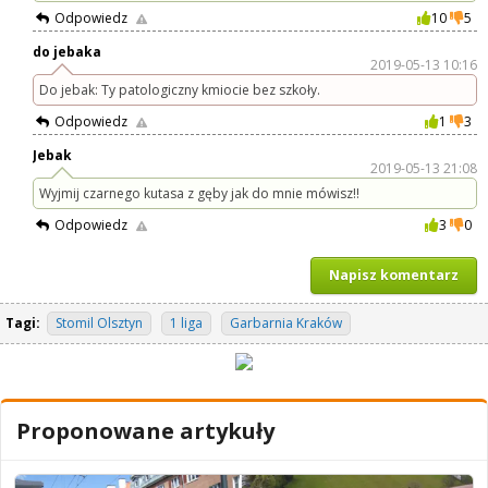
Odpowiedz
10
5
do jebaka
2019-05-13 10:16
Do jebak: Ty patologiczny kmiocie bez szkoły.
Odpowiedz
1
3
Jebak
2019-05-13 21:08
Wyjmij czarnego kutasa z gęby jak do mnie mówisz!!
Odpowiedz
3
0
Napisz komentarz
Tagi:
Stomil Olsztyn
1 liga
Garbarnia Kraków
Proponowane artykuły