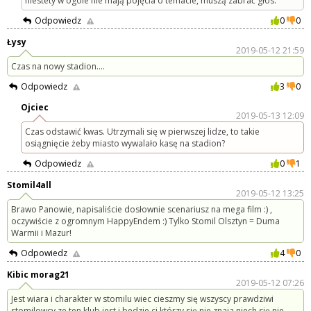
niestety w ogóle nie mają pojęcia o temacie, muszą zabrać głos.
Odpowiedz
0
0
Łysy
2019-05-12 21:59
Czas na nowy stadion....
Odpowiedz
3
0
Ojciec
2019-05-13 12:09
Czas odstawić kwas. Utrzymali się w pierwszej lidze, to takie
osiągnięcie żeby miasto wywalało kasę na stadion?
Odpowiedz
0
1
Stomil4all
2019-05-12 13:25
Brawo Panowie, napisaliście dosłownie scenariusz na mega film :) ,
oczywiście z ogromnym HappyEndem :) Tylko Stomil Olsztyn = Duma
Warmii i Mazur!
Odpowiedz
4
0
Kibic morag21
2019-05-12 07:26
Jest wiara i charakter w stomilu wiec cieszmy się wszyscy prawdziwi
stomilowcy ze ten klub jest i bedzie ci którzy się nie znaja niech się nie