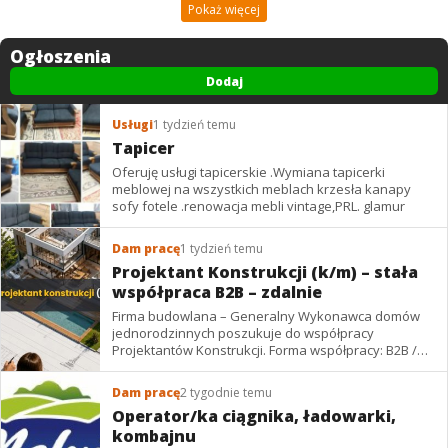
Pokaż więcej
Ogłoszenia
Dodaj
Usługi
1 tydzień temu
Tapicer
Oferuję usługi tapicerskie .Wymiana tapicerki
meblowej na wszystkich meblach krzesła kanapy
sofy fotele .renowacja mebli vintage,PRL. glamur
Dam pracę
1 tydzień temu
Projektant Konstrukcji (k/m) – stała
współpraca B2B – zdalnie
Firma budowlana – Generalny Wykonawca domów
jednorodzinnych poszukuje do współpracy
Projektantów Konstrukcji. Forma współpracy: B2B /
podwykonawstwo – zdalnie. Wynagrodzenie: ✔
Stawki...
Dam pracę
2 tygodnie temu
Operator/ka ciągnika, ładowarki,
kombajnu