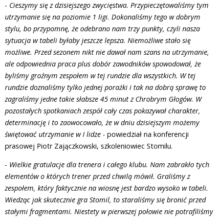
- Cieszymy się z dzisiejszego zwycięstwa. Przypieczętowaliśmy tym
utrzymanie się na poziomie 1 ligi. Dokonaliśmy tego w dobrym
stylu, bo przypomnę, że odebrano nam trzy punkty, czyli nasza
sytuacja w tabeli byłaby jeszcze lepsza. Niemożliwe stało się
możliwe. Przed sezonem nikt nie dawał nam szans na utrzymanie,
ale odpowiednia praca plus dobór zawodników spowodował, że
byliśmy groźnym zespołem w tej rundzie dla wszystkich. W tej
rundzie doznaliśmy tylko jednej porażki i tak na dobrą sprawę to
zagraliśmy jedne takie słabsze 45 minut z Chrobrym Głogów. W
pozostałych spotkaniach zespół cały czas pokazywał charakter,
determinację i to zaowocowało, że w dniu dzisiejszym możemy
świętować utrzymanie w I lidze
- powiedział na konferencji
prasowej Piotr Zajączkowski, szkoleniowiec Stomilu.
- Wielkie gratulacje dla trenera i całego klubu. Nam zabrakło tych
elementów o których trener przed chwilą mówił. Graliśmy z
zespołem, który faktycznie na wiosnę jest bardzo wysoko w tabeli.
Wiedząc jak skutecznie gra Stomil, to staraliśmy się bronić przed
stałymi fragmentami. Niestety w pierwszej połowie nie potrafiliśmy