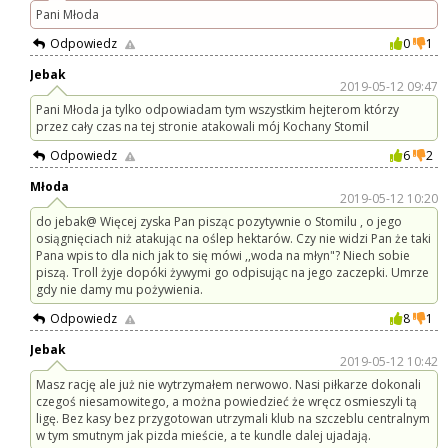
Pani Młoda
Odpowiedz
0
1
Jebak
2019-05-12 09:47
Pani Młoda ja tylko odpowiadam tym wszystkim hejterom którzy
przez cały czas na tej stronie atakowali mój Kochany Stomil
Odpowiedz
6
2
Młoda
2019-05-12 10:20
do jebak@ Więcej zyska Pan pisząc pozytywnie o Stomilu , o jego
osiągnięciach niż atakując na oślep hektarów. Czy nie widzi Pan że taki
Pana wpis to dla nich jak to się mówi ,,woda na młyn"? Niech sobie
piszą. Troll żyje dopóki żywymi go odpisując na jego zaczepki. Umrze
gdy nie damy mu pożywienia.
Odpowiedz
8
1
Jebak
2019-05-12 10:42
Masz rację ale już nie wytrzymałem nerwowo. Nasi piłkarze dokonali
czegoś niesamowitego, a można powiedzieć że wręcz osmieszyli tą
ligę. Bez kasy bez przygotowan utrzymali klub na szczeblu centralnym
w tym smutnym jak pizda mieście, a te kundle dalej ujadają.