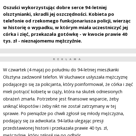
Oszuści wykorzystując dobre serce 94-letniej
olsztynianki, skradli jej oszczędności. Kobieta po
telefonie od rzekomego funkcjonariusza policji, wierząc
w historię o wypadku, w którym miała uczestniczyć jej
córka i zięć, przekazała gotówkę - w kwocie prawie 40
tys. zł - nieznajomemu mężczyźnie.
REKLAMA
W czwartek (4 maja) po południu do 94-letniej mieszkanki
Olsztyna zadzwonił telefon. W słuchawce usłyszała mężczyznę
podającego się za policjanta, który poinformował, że córka i zięć
mieli potrącić kobietę w ciąży, która na skutek odniesionych
obrażeń zmarła. Potrzebne jest finansowe wsparcie, żeby
uniknąć kłopotów i żeby nikt nie został zatrzymany w tej
sprawie. Po pieniądze po chwili zgłosił się młody mężczyzna,
podający się za adwokata. 94-latka ulegając presji
przedstawionej historii i przekazała prawie 40 tys. zł,
mężczyźnie, który zgłosił się po odbiór.