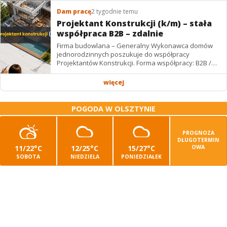
Dam pracę
2 tygodnie temu
Projektant Konstrukcji (k/m) – stała
współpraca B2B – zdalnie
Firma budowlana – Generalny Wykonawca domów
jednorodzinnych poszukuje do współpracy
Projektantów Konstrukcji. Forma współpracy: B2B /
podwykonawstwo – zdalnie. Wynagrodzenie: ✔
Stawki...
więcej
POGODA W OLSZTYNIE
PROGNOZA
DŁUGOTERMIN
11/22°C
12/25°C
15/27°C
OWA
SOBOTA
NIEDZIELA
PONIEDZIAŁEK