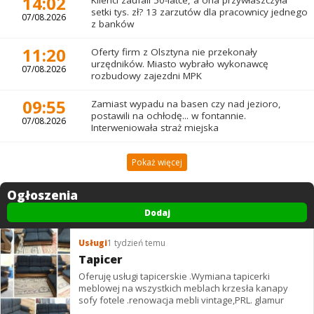
14:02
Klienci zaufali 50-latce, a ona przywłaszczyła
setki tys. zł? 13 zarzutów dla pracownicy jednego
07/08.2026
z banków
11:20
Oferty firm z Olsztyna nie przekonały
urzędników. Miasto wybrało wykonawcę
07/08.2026
rozbudowy zajezdni MPK
09:55
Zamiast wypadu na basen czy nad jezioro,
postawili na ochłodę... w fontannie.
07/08.2026
Interweniowała straż miejska
Pokaż więcej
Ogłoszenia
Dodaj
Usługi
1 tydzień temu
Tapicer
Oferuję usługi tapicerskie .Wymiana tapicerki
meblowej na wszystkich meblach krzesła kanapy
sofy fotele .renowacja mebli vintage,PRL. glamur