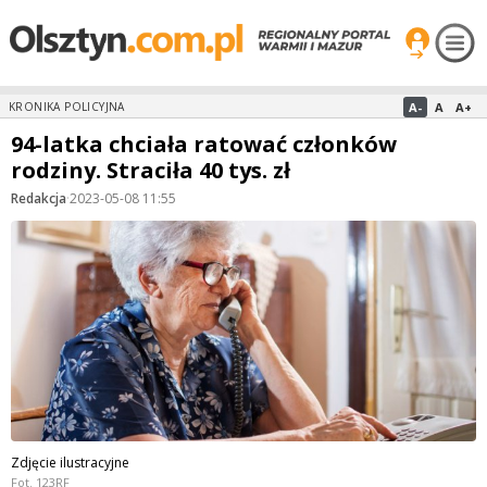
A-
A
A+
KRONIKA POLICYJNA
94-latka chciała ratować członków
rodziny. Straciła 40 tys. zł
Redakcja
·
2023-05-08 11:55
Zdjęcie ilustracyjne
Fot. 123RF