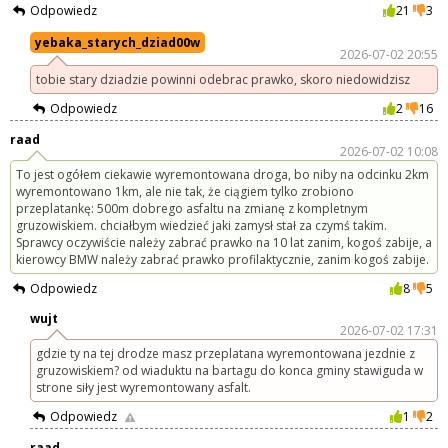
Odpowiedz
21
3
yebaka_starych_dziad00w
2026-07-02 20:55
tobie stary dziadzie powinni odebrac prawko, skoro niedowidzisz
Odpowiedz
2
16
raad
2026-07-02 10:08
To jest ogółem ciekawie wyremontowana droga, bo niby na odcinku 2km
wyremontowano 1km, ale nie tak, że ciągiem tylko zrobiono
przeplatankę: 500m dobrego asfaltu na zmianę z kompletnym
gruzowiskiem. chciałbym wiedzieć jaki zamysł stał za czymś takim.
Sprawcy oczywiście należy zabrać prawko na 10 lat zanim, kogoś zabije, a
kierowcy BMW należy zabrać prawko profilaktycznie, zanim kogoś zabije.
Odpowiedz
8
5
wujt
2026-07-02 17:31
gdzie ty na tej drodze masz przeplatana wyremontowana jezdnie z
gruzowiskiem? od wiaduktu na bartagu do konca gminy stawiguda w
strone siły jest wyremontowany asfalt.
Odpowiedz
1
2
raad