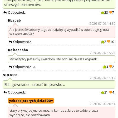
starszych kierowców.
Odpowiedz
23
7
Hbabab
2026-07-02 14:30
Ale jesteś świadomy tego że najwięcej wypadków powoduje grupa
wiekowa 40-59 ?
Odpowiedz
2
10
Do baobaba
2026-07-02 15:23
My wszyscy jesteśmy świadomi kto robi najcięższe wypadki
Odpowiedz
4
2
NOL8888
2026-07-02 11:19
Ehh gówniarze, zabrać im prawko...
Odpowiedz
21
4
yebaka_starych_dziad00w
2026-07-02 20:54
stary pryku, jedyne co mozna komus zabrac to tobie prawa
wyborcze, nie pozdrawiam