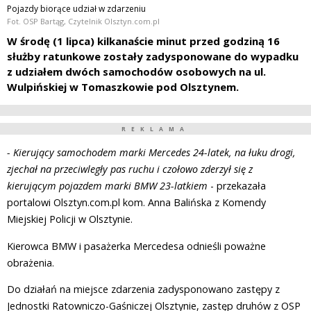
Pojazdy biorące udział w zdarzeniu
Fot. OSP Bartąg, Czytelnik Olsztyn.com.pl
W środę (1 lipca) kilkanaście minut przed godziną 16
służby ratunkowe zostały zadysponowane do wypadku
z udziałem dwóch samochodów osobowych na ul.
Wulpińskiej w Tomaszkowie pod Olsztynem.
REKLAMA
- Kierujący samochodem marki Mercedes 24-latek, na łuku drogi,
zjechał na przeciwległy pas ruchu i czołowo zderzył się z
kierującym pojazdem marki BMW 23-latkiem
- przekazała
portalowi Olsztyn.com.pl kom. Anna Balińska z Komendy
Miejskiej Policji w Olsztynie.
Kierowca BMW i pasażerka Mercedesa odnieśli poważne
obrażenia.
Do działań na miejsce zdarzenia zadysponowano zastępy z
Jednostki Ratowniczo-Gaśniczej Olsztynie, zastęp druhów z OSP