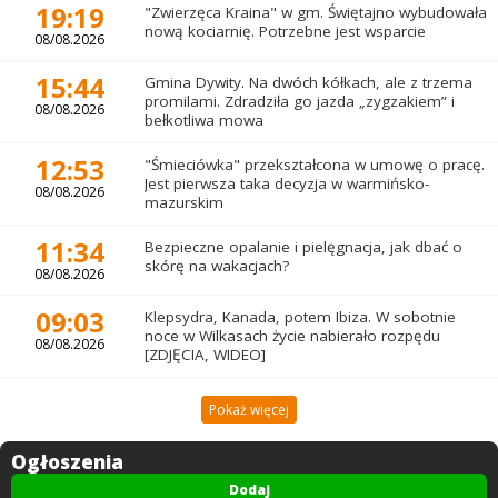
19:19
"Zwierzęca Kraina" w gm. Świętajno wybudowała
nową kociarnię. Potrzebne jest wsparcie
08/08.2026
15:44
Gmina Dywity. Na dwóch kółkach, ale z trzema
promilami. Zdradziła go jazda „zygzakiem” i
08/08.2026
bełkotliwa mowa
12:53
"Śmieciówka" przekształcona w umowę o pracę.
Jest pierwsza taka decyzja w warmińsko-
08/08.2026
mazurskim
11:34
Bezpieczne opalanie i pielęgnacja, jak dbać o
skórę na wakacjach?
08/08.2026
09:03
Klepsydra, Kanada, potem Ibiza. W sobotnie
noce w Wilkasach życie nabierało rozpędu
08/08.2026
[ZDJĘCIA, WIDEO]
Pokaż więcej
Ogłoszenia
Dodaj