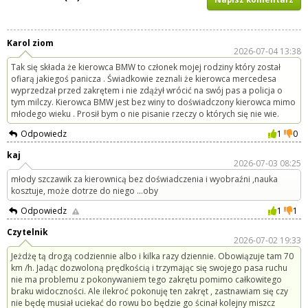
Karol ziom
2026-07-04 13:38
Tak się składa że kierowca BMW to członek mojej rodziny który został
ofiarą jakiegoś panicza . Świadkowie zeznali że kierowca mercedesa
wyprzedzał przed zakrętem i nie zdążył wrócić na swój pas a policja o
tym milczy. Kierowca BMW jest bez winy to doświadczony kierowca mimo
młodego wieku . Prosił bym o nie pisanie rzeczy o których się nie wie.
Odpowiedz
1
0
kaj
2026-07-03 08:25
młody szczawik za kierownicą bez doświadczenia i wyobraźni ,nauka
kosztuje, może dotrze do niego ...oby
Odpowiedz
1
1
Czytelnik
2026-07-02 19:33
Jeżdżę tą drogą codziennie albo i kilka razy dziennie. Obowiązuje tam 70
km /h. Jadąc dozwoloną prędkością i trzymając się swojego pasa ruchu
nie ma problemu z pokonywaniem tego zakrętu pomimo całkowitego
braku widoczności. Ale ilekroć pokonuję ten zakręt , zastnawiam się czy
nie będę musiał uciekać do rowu bo będzie go ścinał kolejny miszcz