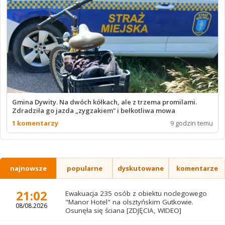
Gmina Dywity. Na dwóch kółkach, ale z trzema promilami.
Zdradziła go jazda „zygzakiem” i bełkotliwa mowa
1 komentarzy
9 godzin temu
najnowsze
popularne
dyskutowane
komentarze
21:02
Ewakuacja 235 osób z obiektu noclegowego
"Manor Hotel" na olsztyńskim Gutkowie.
08/08.2026
Osunęła się ściana [ZDJĘCIA, WIDEO]