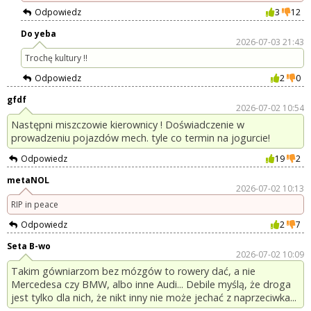
Odpowiedz
3
12
Do yeba
2026-07-03 21:43
Trochę kultury !!
Odpowiedz
2
0
gfdf
2026-07-02 10:54
Następni miszczowie kierownicy ! Doświadczenie w
prowadzeniu pojazdów mech. tyle co termin na jogurcie!
Odpowiedz
19
2
metaNOL
2026-07-02 10:13
RIP in peace
Odpowiedz
2
7
Seta B-wo
2026-07-02 10:09
Takim gówniarzom bez mózgów to rowery dać, a nie
Mercedesa czy BMW, albo inne Audi... Debile myślą, że droga
jest tylko dla nich, że nikt inny nie może jechać z naprzeciwka...