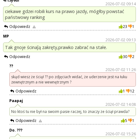
4rt5y6ui
2026-07-02 09:14
ciekawe gdzei robili kurs na prawo jazdy, mógłby powstać
państwowy ranking
Odpowiedz
23
1
MP
2026-07-02 09:13
Tak gnoje ścinaǰą zakręty,prawko zabrać na stałe.
Odpowiedz
30
2
??
2026-07-02 11:26
skąd wiesz że ściął ?? po zdjęciach widać, że uderzenie jest na łuku
zewnętrznym a nie wewnętrznym ?
Odpowiedz
1
12
Paapaj
2026-07-02 14:08
No ktoś tu nie był na swoim pasie raczej, to znaczy że ściął prawda?
Odpowiedz
5
1
Do. ???
2026-07-02 15:26