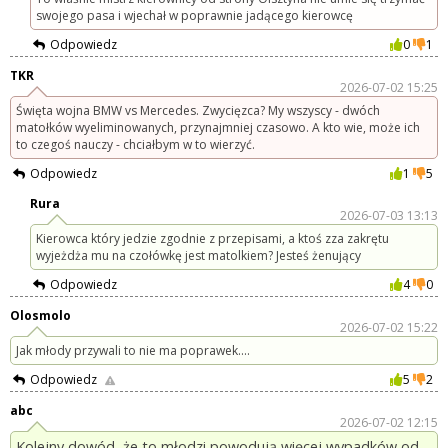
swojego pasa i wjechał w poprawnie jadącego kierowcę
Odpowiedz
0
1
TKR
2026-07-02 15:25
Święta wojna BMW vs Mercedes. Zwycięzca? My wszyscy - dwóch
matołków wyeliminowanych, przynajmniej czasowo. A kto wie, może ich
to czegoś nauczy - chciałbym w to wierzyć.
Odpowiedz
1
5
Rura
2026-07-03 13:13
Kierowca który jedzie zgodnie z przepisami, a ktoś zza zakrętu
wyjeżdża mu na czołówkę jest matolkiem? Jesteś żenujący
Odpowiedz
4
0
Olosmolo
2026-07-02 15:22
Jak młody przywali to nie ma poprawek....
Odpowiedz
5
2
abc
2026-07-02 12:15
Kolejny dowód, że to młodzi powodują więcej wypadków od