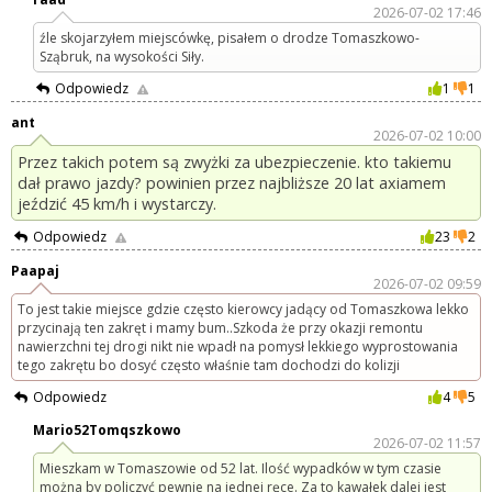
2026-07-02 17:46
źle skojarzyłem miejscówkę, pisałem o drodze Tomaszkowo-
Sząbruk, na wysokości Siły.
Odpowiedz
1
1
ant
2026-07-02 10:00
Przez takich potem są zwyżki za ubezpieczenie. kto takiemu
dał prawo jazdy? powinien przez najbliższe 20 lat axiamem
jeździć 45 km/h i wystarczy.
Odpowiedz
23
2
Paapaj
2026-07-02 09:59
To jest takie miejsce gdzie często kierowcy jadący od Tomaszkowa lekko
przycinają ten zakręt i mamy bum..Szkoda że przy okazji remontu
nawierzchni tej drogi nikt nie wpadł na pomysł lekkiego wyprostowania
tego zakrętu bo dosyć często właśnie tam dochodzi do kolizji
Odpowiedz
4
5
Mario52Tomqszkowo
2026-07-02 11:57
Mieszkam w Tomaszowie od 52 lat. Ilość wypadków w tym czasie
można by policzyć pewnie na jednej ręce. Za to kawałek dalej jest