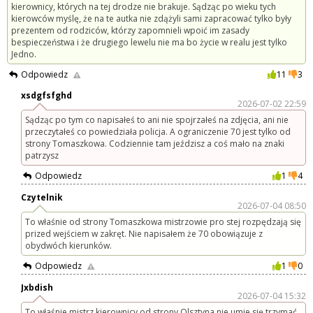
kierownicy, których na tej drodze nie brakuje. Sądząc po wieku tych
kierowców myślę, że na te autka nie zdążyli sami zapracować tylko były
prezentem od rodziców, którzy zapomnieli wpoić im zasady
bespieczeństwa i że drugiego lewelu nie ma bo życie w realu jest tylko
Jedno.
Odpowiedz
11
3
xsdgfsfghd
2026-07-02 22:59
Sądząc po tym co napisałeś to ani nie spojrzałeś na zdjęcia, ani nie
przeczytałeś co powiedziała policja. A ograniczenie 70 jest tylko od
strony Tomaszkowa. Codziennie tam jeździsz a coś mało na znaki
patrzysz
Odpowiedz
1
4
Czytelnik
2026-07-04 08:50
To właśnie od strony Tomaszkowa mistrzowie pro stej rozpędzają się
prized wejściem w zakręt. Nie napisałem że 70 obowiązuje z
obydwóch kierunków.
Odpowiedz
1
0
Jxbdish
2026-07-04 15:32
To właśnie mistrz kierownicy od strony Olsztyna nie umie się trzymać