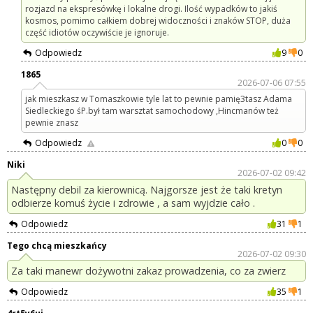
rozjazd na ekspresówkę i lokalne drogi. Ilość wypadków to jakiś
kosmos, pomimo całkiem dobrej widoczności i znaków STOP, duża
część idiotów oczywiście je ignoruje.
Odpowiedz
9
0
1865
2026-07-06 07:55
jak mieszkasz w Tomaszkowie tyle lat to pewnie pamię3tasz Adama
Siedleckiego śP.był tam warsztat samochodowy ,Hincmanów też
pewnie znasz
Odpowiedz
0
0
Niki
2026-07-02 09:42
Następny debil za kierownicą. Najgorsze jest że taki kretyn
odbierze komuś życie i zdrowie , a sam wyjdzie cało .
Odpowiedz
31
1
Tego chcą mieszkańcy
2026-07-02 09:30
Za taki manewr dożywotni zakaz prowadzenia, co za zwierz
Odpowiedz
35
1