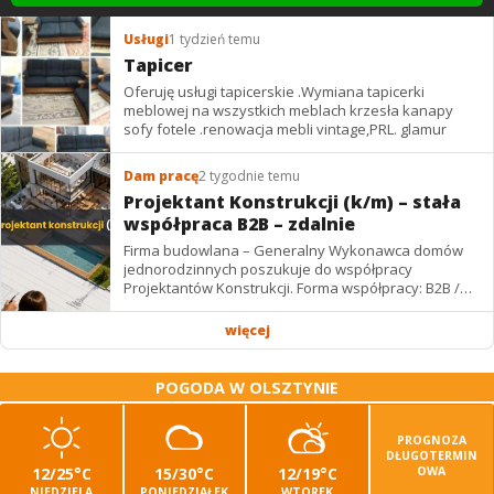
Usługi
1 tydzień temu
Tapicer
Oferuję usługi tapicerskie .Wymiana tapicerki
meblowej na wszystkich meblach krzesła kanapy
sofy fotele .renowacja mebli vintage,PRL. glamur
Dam pracę
2 tygodnie temu
Projektant Konstrukcji (k/m) – stała
współpraca B2B – zdalnie
Firma budowlana – Generalny Wykonawca domów
jednorodzinnych poszukuje do współpracy
Projektantów Konstrukcji. Forma współpracy: B2B /
podwykonawstwo – zdalnie. Wynagrodzenie: ✔
Stawki...
więcej
POGODA W OLSZTYNIE
PROGNOZA
DŁUGOTERMIN
12/25°C
15/30°C
12/19°C
OWA
NIEDZIELA
PONIEDZIAŁEK
WTOREK