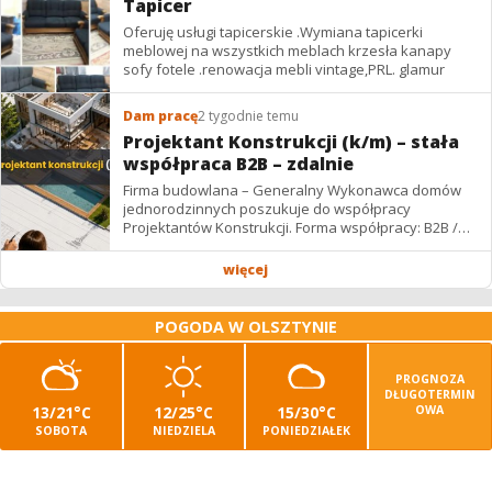
Tapicer
Oferuję usługi tapicerskie .Wymiana tapicerki
meblowej na wszystkich meblach krzesła kanapy
sofy fotele .renowacja mebli vintage,PRL. glamur
Dam pracę
2 tygodnie temu
Projektant Konstrukcji (k/m) – stała
współpraca B2B – zdalnie
Firma budowlana – Generalny Wykonawca domów
jednorodzinnych poszukuje do współpracy
Projektantów Konstrukcji. Forma współpracy: B2B /
podwykonawstwo – zdalnie. Wynagrodzenie: ✔
Stawki...
więcej
POGODA W OLSZTYNIE
PROGNOZA
DŁUGOTERMIN
13/21°C
12/25°C
15/30°C
OWA
SOBOTA
NIEDZIELA
PONIEDZIAŁEK