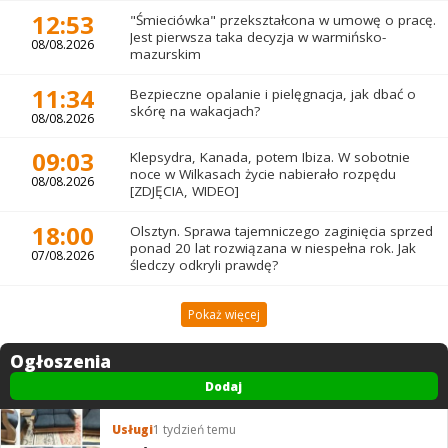
12:53
"Śmieciówka" przekształcona w umowę o pracę.
Jest pierwsza taka decyzja w warmińsko-
08/08.2026
mazurskim
11:34
Bezpieczne opalanie i pielęgnacja, jak dbać o
skórę na wakacjach?
08/08.2026
09:03
Klepsydra, Kanada, potem Ibiza. W sobotnie
noce w Wilkasach życie nabierało rozpędu
08/08.2026
[ZDJĘCIA, WIDEO]
18:00
Olsztyn. Sprawa tajemniczego zaginięcia sprzed
ponad 20 lat rozwiązana w niespełna rok. Jak
07/08.2026
śledczy odkryli prawdę?
Pokaż więcej
Ogłoszenia
Dodaj
Usługi
1 tydzień temu