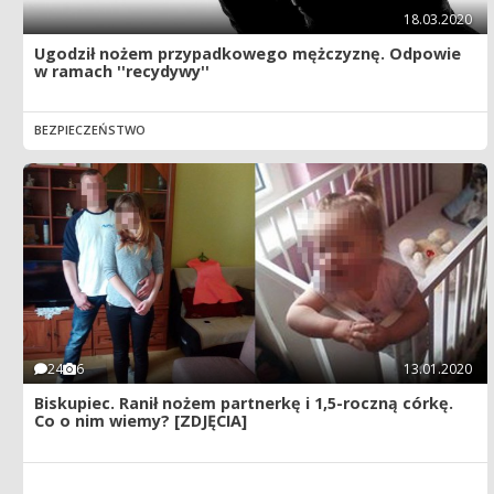
18.03.2020
Ugodził nożem przypadkowego mężczyznę. Odpowie
w ramach ''recydywy''
BEZPIECZEŃSTWO
24
6
13.01.2020
Biskupiec. Ranił nożem partnerkę i 1,5-roczną córkę.
Co o nim wiemy? [ZDJĘCIA]