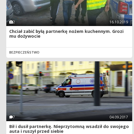
2
16.10.2019
Chciał zabić byłą partnerkę nożem kuchennym. Grozi
mu dożywocie
BEZPIECZEŃSTWO
7
04.09.2017
Bił i dusił partnerkę. Nieprzytomną wsadził do swojego
auta i ruszył przed siebie