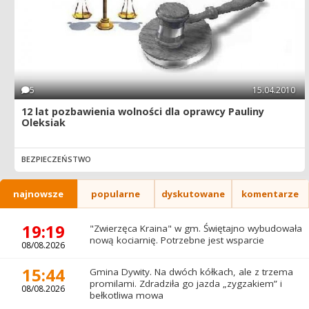
5
15.04.2010
12 lat pozbawienia wolności dla oprawcy Pauliny
Oleksiak
BEZPIECZEŃSTWO
najnowsze
popularne
dyskutowane
komentarze
19:19
"Zwierzęca Kraina" w gm. Świętajno wybudowała
nową kociarnię. Potrzebne jest wsparcie
08/08.2026
15:44
Gmina Dywity. Na dwóch kółkach, ale z trzema
promilami. Zdradziła go jazda „zygzakiem” i
08/08.2026
bełkotliwa mowa