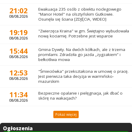
21:02
Ewakuacja 235 osób z obiektu noclegowego
"Manor Hotel" na olsztyńskim Gutkowie.
08/08.2026
Osunęła się ściana [ZDJĘCIA, WIDEO]
19:19
"Zwierzęca Kraina" w gm. Świętajno wybudowała
nową kociarnię. Potrzebne jest wsparcie
08/08.2026
15:44
Gmina Dywity. Na dwóch kółkach, ale z trzema
promilami. Zdradziła go jazda „zygzakiem” i
08/08.2026
bełkotliwa mowa
12:53
"Śmieciówka" przekształcona w umowę o pracę.
Jest pierwsza taka decyzja w warmińsko-
08/08.2026
mazurskim
11:34
Bezpieczne opalanie i pielęgnacja, jak dbać o
skórę na wakacjach?
08/08.2026
Pokaż więcej
Ogłoszenia