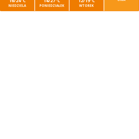
16/24°C
14/27°C
12/19°C
NIEDZIELA
PONIEDZIAŁEK
WTOREK