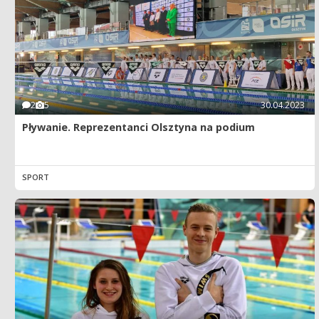
2
5
30.04.2023
Pływanie. Reprezentanci Olsztyna na podium
SPORT