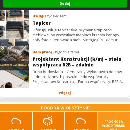
Dodaj
Usługi
1 tydzień temu
Tapicer
Oferuję usługi tapicerskie .Wymiana tapicerki
meblowej na wszystkich meblach krzesła kanapy
sofy fotele .renowacja mebli vintage,PRL. glamur
Dam pracę
2 tygodnie temu
Projektant Konstrukcji (k/m) – stała
współpraca B2B – zdalnie
Firma budowlana – Generalny Wykonawca domów
jednorodzinnych poszukuje do współpracy
Projektantów Konstrukcji. Forma współpracy: B2B /
podwykonawstwo – zdalnie. Wynagrodzenie: ✔
Stawki...
więcej
POGODA W OLSZTYNIE
PROGNOZA
DŁUGOTERMIN
OWA