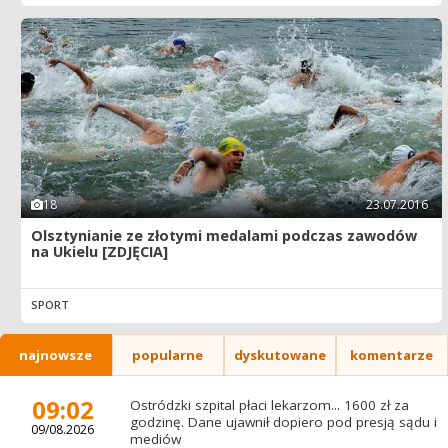
18
23.07.2016
Olsztynianie ze złotymi medalami podczas zawodów
na Ukielu [ZDJĘCIA]
SPORT
najnowsze
popularne
dyskutowane
komentarze
09:02
Ostródzki szpital płaci lekarzom... 1600 zł za
godzinę. Dane ujawnił dopiero pod presją sądu i
09/08.2026
mediów