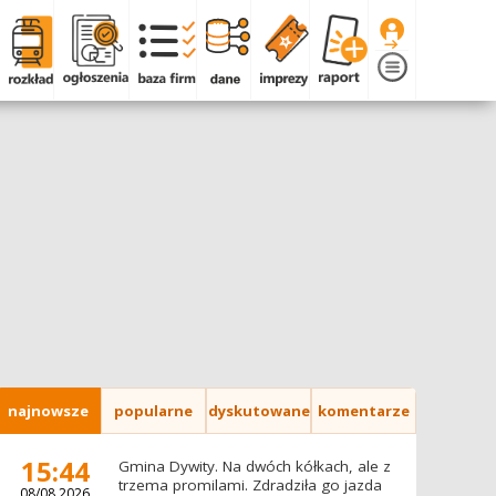
najnowsze
popularne
dyskutowane
komentarze
15:44
Gmina Dywity. Na dwóch kółkach, ale z
trzema promilami. Zdradziła go jazda
08/08.2026