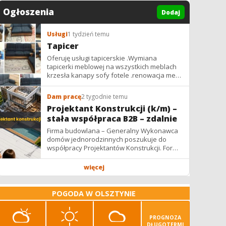
Ogłoszenia
Dodaj
Usługi
1 tydzień temu
Tapicer
Oferuję usługi tapicerskie .Wymiana
tapicerki meblowej na wszystkich meblach
krzesła kanapy sofy fotele .renowacja mebli
vintage,PRL. glamur
Dam pracę
2 tygodnie temu
Projektant Konstrukcji (k/m) –
stała współpraca B2B – zdalnie
Firma budowlana – Generalny Wykonawca
domów jednorodzinnych poszukuje do
współpracy Projektantów Konstrukcji. Forma
współpracy: B2B / podwykonawstwo –
zdalnie. Wynagrodzenie: ✔ Stawki...
więcej
POGODA W OLSZTYNIE
PROGNOZA
DŁUGOTERMI