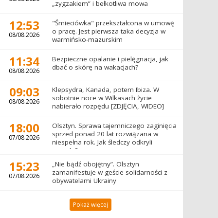
„zygzakiem” i bełkotliwa mowa
12:53
"Śmieciówka" przekształcona w umowę
o pracę. Jest pierwsza taka decyzja w
08/08.2026
warmińsko-mazurskim
11:34
Bezpieczne opalanie i pielęgnacja, jak
dbać o skórę na wakacjach?
08/08.2026
09:03
Klepsydra, Kanada, potem Ibiza. W
sobotnie noce w Wilkasach życie
08/08.2026
nabierało rozpędu [ZDJĘCIA, WIDEO]
18:00
Olsztyn. Sprawa tajemniczego zaginięcia
sprzed ponad 20 lat rozwiązana w
07/08.2026
niespełna rok. Jak śledczy odkryli
prawdę?
15:23
„Nie bądź obojętny”. Olsztyn
zamanifestuje w geście solidarności z
07/08.2026
obywatelami Ukrainy
Pokaż więcej