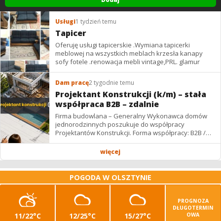
Usługi
1 tydzień temu
Tapicer
Oferuję usługi tapicerskie .Wymiana tapicerki
meblowej na wszystkich meblach krzesła kanapy
sofy fotele .renowacja mebli vintage,PRL. glamur
Dam pracę
2 tygodnie temu
Projektant Konstrukcji (k/m) – stała
współpraca B2B – zdalnie
Firma budowlana – Generalny Wykonawca domów
jednorodzinnych poszukuje do współpracy
Projektantów Konstrukcji. Forma współpracy: B2B /
podwykonawstwo – zdalnie. Wynagrodzenie: ✔
Stawki...
więcej
POGODA W OLSZTYNIE
PROGNOZA
DŁUGOTERMIN
11/22°C
12/25°C
15/27°C
OWA