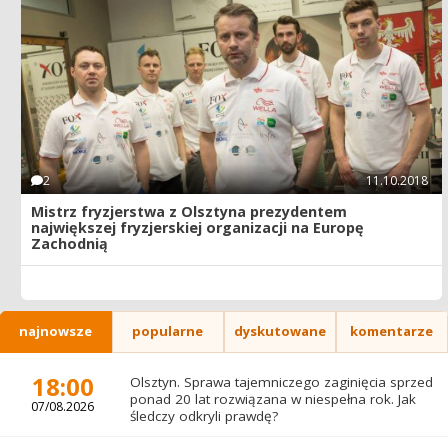
2
11.10.2018
Mistrz fryzjerstwa z Olsztyna prezydentem
największej fryzjerskiej organizacji na Europę
Zachodnią
najnowsze
popularne
dyskutowane
komentarze
18:00
Olsztyn. Sprawa tajemniczego zaginięcia sprzed
ponad 20 lat rozwiązana w niespełna rok. Jak
07/08.2026
śledczy odkryli prawdę?