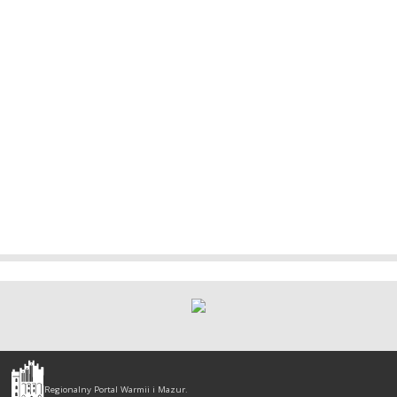
Olsztyn
-
Regionalny Portal Warmii i Mazur.