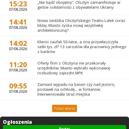
15:23
„Nie bądź obojętny”. Olsztyn zamanifestuje w
geście solidarności z obywatelami Ukrainy
07/08.2026
14:41
Nowa siedziba Olsztyńskiego Teatru Lalek coraz
bliżej. Miasto zyska nową wizytówkę
07/08.2026
architektoniczną?
14:02
Klienci zaufali 50-latce, a ona przywłaszczyła
setki tys. zł? 13 zarzutów dla pracownicy jednego
07/08.2026
z banków
11:20
Oferty firm z Olsztyna nie przekonały
urzędników. Miasto wybrało wykonawcę
07/08.2026
rozbudowy zajezdni MPK
09:55
Zamiast wypadu na basen czy nad jezioro,
postawili na ochłodę... w fontannie.
07/08.2026
Interweniowała straż miejska
Pokaż więcej
Ogłoszenia
Dodaj