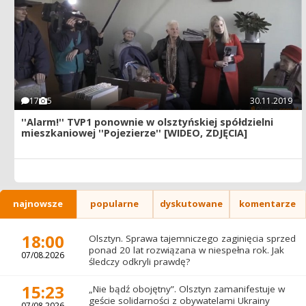
17
5
30.11.2019
''Alarm!'' TVP1 ponownie w olsztyńskiej spółdzielni
mieszkaniowej ''Pojezierze'' [WIDEO, ZDJĘCIA]
najnowsze
popularne
dyskutowane
komentarze
18:00
Olsztyn. Sprawa tajemniczego zaginięcia sprzed
ponad 20 lat rozwiązana w niespełna rok. Jak
07/08.2026
śledczy odkryli prawdę?
15:23
„Nie bądź obojętny”. Olsztyn zamanifestuje w
geście solidarności z obywatelami Ukrainy
07/08.2026