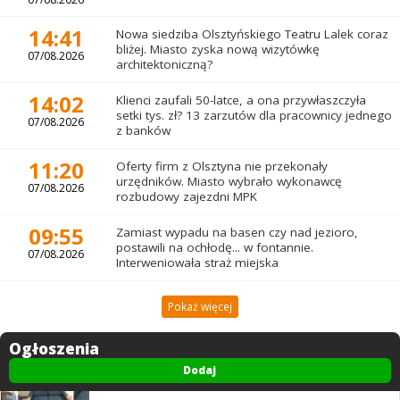
14:41
Nowa siedziba Olsztyńskiego Teatru Lalek coraz
bliżej. Miasto zyska nową wizytówkę
07/08.2026
architektoniczną?
14:02
Klienci zaufali 50-latce, a ona przywłaszczyła
setki tys. zł? 13 zarzutów dla pracownicy jednego
07/08.2026
z banków
11:20
Oferty firm z Olsztyna nie przekonały
urzędników. Miasto wybrało wykonawcę
07/08.2026
rozbudowy zajezdni MPK
09:55
Zamiast wypadu na basen czy nad jezioro,
postawili na ochłodę... w fontannie.
07/08.2026
Interweniowała straż miejska
Pokaż więcej
Ogłoszenia
Dodaj