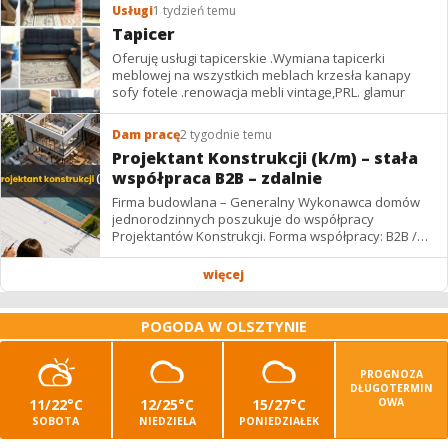
Usługi
1 tydzień temu
Tapicer
Oferuję usługi tapicerskie .Wymiana tapicerki
meblowej na wszystkich meblach krzesła kanapy
sofy fotele .renowacja mebli vintage,PRL. glamur
Dam pracę
2 tygodnie temu
Projektant Konstrukcji (k/m) – stała
współpraca B2B – zdalnie
Firma budowlana – Generalny Wykonawca domów
jednorodzinnych poszukuje do współpracy
Projektantów Konstrukcji. Forma współpracy: B2B /
podwykonawstwo – zdalnie. Wynagrodzenie: ✔
Stawki...
więcej
POGODA W OLSZTYNIE
PROGNOZA
DŁUGOTERMIN
11/22°C
12/25°C
15/27°C
OWA
SOBOTA
NIEDZIELA
PONIEDZIAŁEK