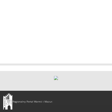
Olsztyn
-
Regionalny Portal Warmii i Mazur.
regionalny