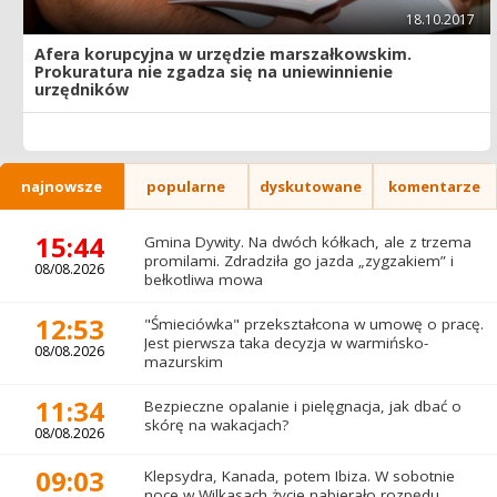
18.10.2017
Afera korupcyjna w urzędzie marszałkowskim.
Prokuratura nie zgadza się na uniewinnienie
urzędników
najnowsze
popularne
dyskutowane
komentarze
15:44
Gmina Dywity. Na dwóch kółkach, ale z trzema
promilami. Zdradziła go jazda „zygzakiem” i
08/08.2026
bełkotliwa mowa
12:53
"Śmieciówka" przekształcona w umowę o pracę.
Jest pierwsza taka decyzja w warmińsko-
08/08.2026
mazurskim
11:34
Bezpieczne opalanie i pielęgnacja, jak dbać o
skórę na wakacjach?
08/08.2026
09:03
Klepsydra, Kanada, potem Ibiza. W sobotnie
noce w Wilkasach życie nabierało rozpędu