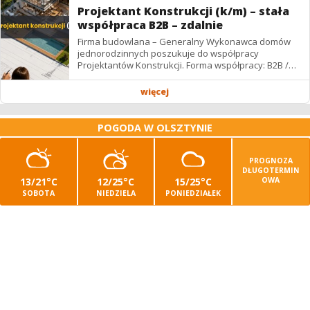
Projektant Konstrukcji (k/m) – stała
współpraca B2B – zdalnie
Firma budowlana – Generalny Wykonawca domów
jednorodzinnych poszukuje do współpracy
Projektantów Konstrukcji. Forma współpracy: B2B /
podwykonawstwo – zdalnie. Wynagrodzenie: ✔
Stawki...
więcej
POGODA W OLSZTYNIE
PROGNOZA
DŁUGOTERMIN
13/21°C
12/25°C
15/25°C
OWA
SOBOTA
NIEDZIELA
PONIEDZIAŁEK