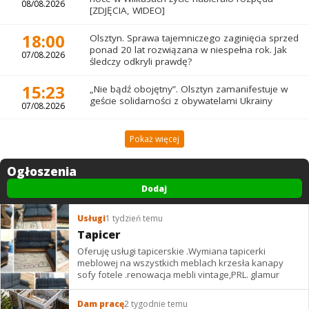
08/08.2026
[ZDJĘCIA, WIDEO]
18:00
Olsztyn. Sprawa tajemniczego zaginięcia sprzed
ponad 20 lat rozwiązana w niespełna rok. Jak
07/08.2026
śledczy odkryli prawdę?
15:23
„Nie bądź obojętny”. Olsztyn zamanifestuje w
geście solidarności z obywatelami Ukrainy
07/08.2026
Pokaż więcej
Ogłoszenia
Dodaj
Usługi
1 tydzień temu
Tapicer
Oferuję usługi tapicerskie .Wymiana tapicerki
meblowej na wszystkich meblach krzesła kanapy
sofy fotele .renowacja mebli vintage,PRL. glamur
Dam pracę
2 tygodnie temu