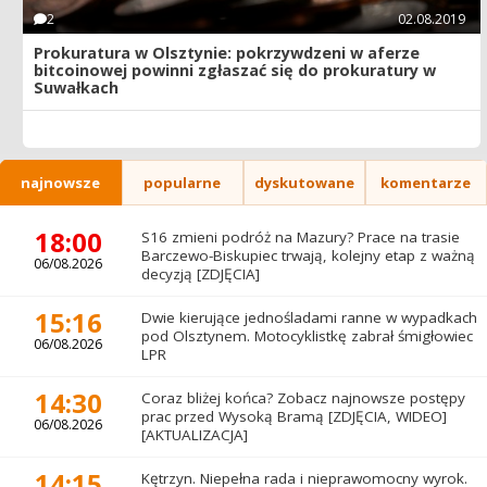
2
02.08.2019
Prokuratura w Olsztynie: pokrzywdzeni w aferze
bitcoinowej powinni zgłaszać się do prokuratury w
Suwałkach
najnowsze
popularne
dyskutowane
komentarze
18:00
S16 zmieni podróż na Mazury? Prace na trasie
Barczewo-Biskupiec trwają, kolejny etap z ważną
06/08.2026
decyzją [ZDJĘCIA]
15:16
Dwie kierujące jednośladami ranne w wypadkach
pod Olsztynem. Motocyklistkę zabrał śmigłowiec
06/08.2026
LPR
14:30
Coraz bliżej końca? Zobacz najnowsze postępy
prac przed Wysoką Bramą [ZDJĘCIA, WIDEO]
06/08.2026
[AKTUALIZACJA]
14:15
Kętrzyn. Niepełna rada i nieprawomocny wyrok.