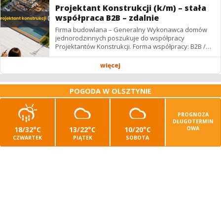
Projektant Konstrukcji (k/m) – stała
współpraca B2B – zdalnie
Firma budowlana – Generalny Wykonawca domów
jednorodzinnych poszukuje do współpracy
Projektantów Konstrukcji. Forma współpracy: B2B /
podwykonawstwo – zdalnie. Wynagrodzenie: ✔
Stawki...
więcej
POGODA W OLSZTYNIE
PROGNOZA
DŁUGOTERMIN
18/32°C
13/22°C
10/20°C
OWA
CZWARTEK
PIĄTEK
SOBOTA