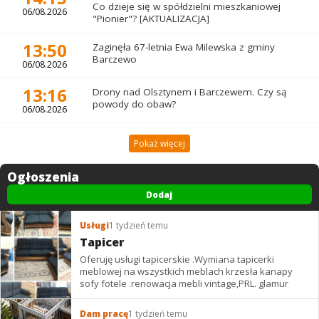
Co dzieje się w spółdzielni mieszkaniowej
06/08.2026
"Pionier"? [AKTUALIZACJA]
13:50
Zaginęła 67-letnia Ewa Milewska z gminy
Barczewo
06/08.2026
13:16
Drony nad Olsztynem i Barczewem. Czy są
powody do obaw?
06/08.2026
Pokaż więcej
Ogłoszenia
Dodaj
Usługi
1 tydzień temu
Tapicer
Oferuję usługi tapicerskie .Wymiana tapicerki
meblowej na wszystkich meblach krzesła kanapy
sofy fotele .renowacja mebli vintage,PRL. glamur
Dam pracę
1 tydzień temu