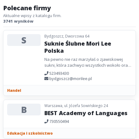
Polecane firmy
Aktualne wpisy z katalogu firm.
3741 wyników
Bydgoszcz, Dworcowa 64
S
Suknie Ślubne Mori Lee
Polska
Na pewno nie raz marzyłaś o zjawiskowej
sukni, która zachwyci wszystkich wokoło oraz
sprawi, że poczujesz się wyjątkowo na
523493430
niejednej uroczystości....
bydgoszcz@morilee.pl
Handel
Warszawa, ul. Józefa Sowińskiego 24
B
BEST Academy of Languages
730550494
Edukacja i szkolnictwo