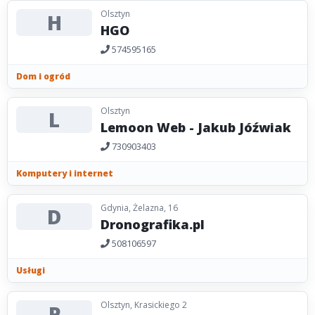
Olsztyn
H
HGO
574595165
Dom i ogród
Olsztyn
L
Lemoon Web - Jakub Jóźwiak
730903403
Komputery i internet
Gdynia, Żelazna, 16
D
Dronografika.pl
508106597
Usługi
Olsztyn, Krasickiego 2
P