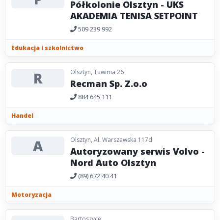
Półkolonie Olsztyn - UKS
AKADEMIA TENISA SETPOINT
509 239 992
Edukacja i szkolnictwo
Olsztyn, Tuwima 26
R
Recman Sp. Z.o.o
884 645 111
Handel
Olsztyn, Al. Warszawska 117d
A
Autoryzowany serwis Volvo -
Nord Auto Olsztyn
(89) 672 40 41
Motoryzacja
Bartoszyce