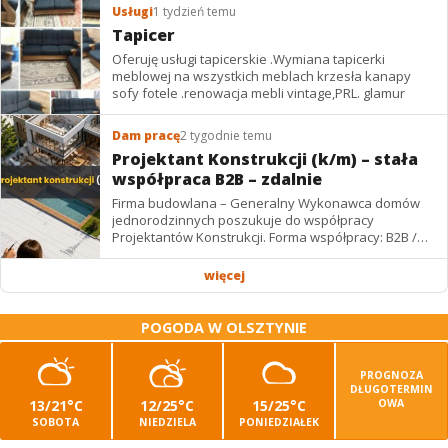
Usługi
1 tydzień temu
Tapicer
Oferuję usługi tapicerskie .Wymiana tapicerki
meblowej na wszystkich meblach krzesła kanapy
sofy fotele .renowacja mebli vintage,PRL. glamur
Dam pracę
2 tygodnie temu
Projektant Konstrukcji (k/m) – stała
współpraca B2B – zdalnie
Firma budowlana – Generalny Wykonawca domów
jednorodzinnych poszukuje do współpracy
Projektantów Konstrukcji. Forma współpracy: B2B /
podwykonawstwo – zdalnie. Wynagrodzenie: ✔
Stawki...
więcej
POGODA W OLSZTYNIE
PROGNOZA
DŁUGOTERMIN
13/21°C
12/25°C
15/25°C
OWA
SOBOTA
NIEDZIELA
PONIEDZIAŁEK