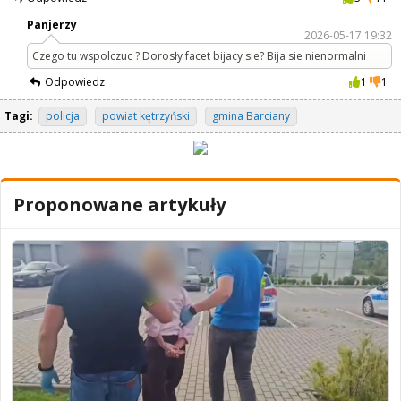
Panjerzy
2026-05-17 19:32
Czego tu wspolczuc ? Dorosły facet bijacy sie? Bija sie nienormalni
Odpowiedz
1
1
Tagi:
policja
powiat kętrzyński
gmina Barciany
Proponowane artykuły