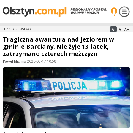
A-
A
A+
BEZPIECZEŃSTWO
Tragiczna awantura nad jeziorem w
gminie Barciany. Nie żyje 13-latek,
zatrzymano czterech mężczyzn
Paweł Michno
·
2026-05-17 10:58