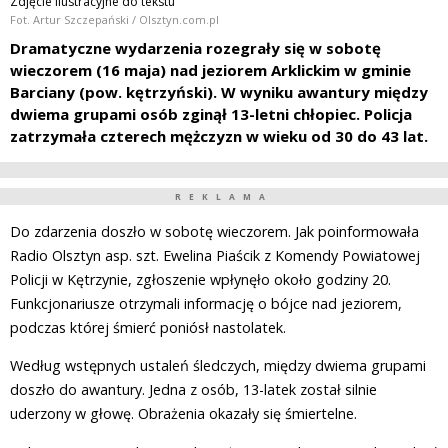
Zdjęcie ilustracyjne do tekstu
Fot. Artur Szczepański / Olsztyn.com.pl
Dramatyczne wydarzenia rozegrały się w sobotę
wieczorem (16 maja) nad jeziorem Arklickim w gminie
Barciany (pow. kętrzyński). W wyniku awantury między
dwiema grupami osób zginął 13-letni chłopiec. Policja
zatrzymała czterech mężczyzn w wieku od 30 do 43 lat.
REKLAMA
Do zdarzenia doszło w sobotę wieczorem. Jak poinformowała
Radio Olsztyn asp. szt. Ewelina Piaścik z Komendy Powiatowej
Policji w Kętrzynie, zgłoszenie wpłynęło około godziny 20.
Funkcjonariusze otrzymali informację o bójce nad jeziorem,
podczas której śmierć poniósł nastolatek.
Według wstępnych ustaleń śledczych, między dwiema grupami
doszło do awantury. Jedna z osób, 13-latek został silnie
uderzony w głowę. Obrażenia okazały się śmiertelne.