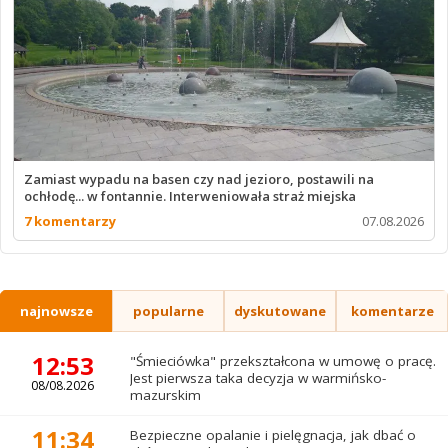
Zamiast wypadu na basen czy nad jezioro, postawili na
ochłodę... w fontannie. Interweniowała straż miejska
7 komentarzy
07.08.2026
najnowsze
popularne
dyskutowane
komentarze
12:53
"Śmieciówka" przekształcona w umowę o pracę.
Jest pierwsza taka decyzja w warmińsko-
08/08.2026
mazurskim
11:34
Bezpieczne opalanie i pielęgnacja, jak dbać o