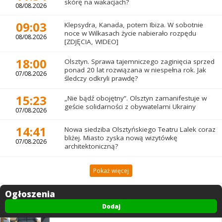
skórę na wakacjach?
08/08.2026
09:03
Klepsydra, Kanada, potem Ibiza. W sobotnie
noce w Wilkasach życie nabierało rozpędu
08/08.2026
[ZDJĘCIA, WIDEO]
18:00
Olsztyn. Sprawa tajemniczego zaginięcia sprzed
ponad 20 lat rozwiązana w niespełna rok. Jak
07/08.2026
śledczy odkryli prawdę?
15:23
„Nie bądź obojętny”. Olsztyn zamanifestuje w
geście solidarności z obywatelami Ukrainy
07/08.2026
14:41
Nowa siedziba Olsztyńskiego Teatru Lalek coraz
bliżej. Miasto zyska nową wizytówkę
07/08.2026
architektoniczną?
Pokaż więcej
Ogłoszenia
Dodaj