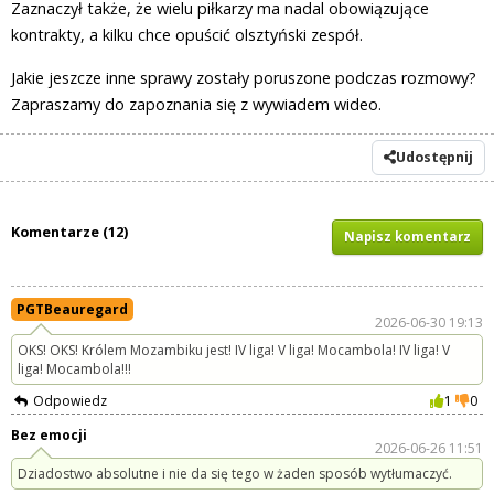
Zaznaczył także, że wielu piłkarzy ma nadal obowiązujące
kontrakty, a kilku chce opuścić olsztyński zespół.
Jakie jeszcze inne sprawy zostały poruszone podczas rozmowy?
Zapraszamy do zapoznania się z wywiadem wideo.
Udostępnij
Komentarze (12)
Napisz komentarz
PGTBeauregard
2026-06-30 19:13
OKS! OKS! Królem Mozambiku jest! IV liga! V liga! Mocambola! IV liga! V
liga! Mocambola!!!
Odpowiedz
1
0
Bez emocji
2026-06-26 11:51
Dziadostwo absolutne i nie da się tego w żaden sposób wytłumaczyć.