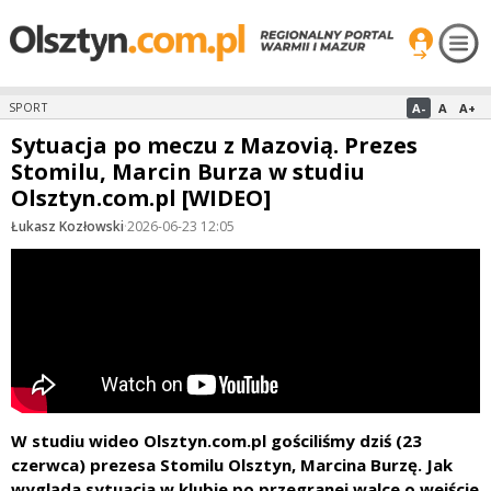
A-
A
A+
SPORT
Sytuacja po meczu z Mazovią. Prezes
Stomilu, Marcin Burza w studiu
Olsztyn.com.pl [WIDEO]
Łukasz Kozłowski
·
2026-06-23 12:05
W studiu wideo Olsztyn.com.pl gościliśmy dziś (23
czerwca) prezesa Stomilu Olsztyn, Marcina Burzę. Jak
wygląda sytuacja w klubie po przegranej walce o wejście