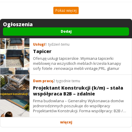
Pokaż więcej
Ogłoszenia
Dodaj
Usługi
1 tydzień temu
Tapicer
Oferuję usługi tapicerskie .Wymiana tapicerki
meblowej na wszystkich meblach krzesła kanapy
sofy fotele .renowacja mebli vintage,PRL. glamur
Dam pracę
2 tygodnie temu
Projektant Konstrukcji (k/m) – stała
współpraca B2B – zdalnie
Firma budowlana – Generalny Wykonawca domów
jednorodzinnych poszukuje do współpracy
Projektantów Konstrukcji. Forma współpracy: B2B /
podwykonawstwo – zdalnie. Wynagrodzenie: ✔
Stawki...
więcej