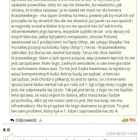
szukanie powodów, żeby nic się nie zmieniło, bo wiadomo, jak
zmiany, to trzeba zasuwać. Ja to nawet nie mam nic do trenera
Kraszewskiego - ma super średnią na mecz, pewnie jak by miał ich od
początku to by dowiózł. No ale nie dowiózł. Już Jacek raz nas spuścił i
w nagrodę został w klubie (czy on nie spuścił nas 2x? tak trochę
obserwowałem jego karierę, wszędzie szybko leciał - a tu słyszę od
innych kibiców, jakby był jakimś mesjaszem, chociaż Polonię
awansował za 2 podejściem; no fajny chłop, ale cytując klasyka "nie
ma takiej pozycji na boisku: fajny chłop"). I teraz - Kraszewskiemu
zabrakło, bo Burza nie zwolnił Gurzędy. Teraz nie chce zwolnić
Kraszewskiego. Mam o tym spore pojęcie, więc powiem wprost: to nie
jest zarządzanie. Mało tego, żadnych wniosków, a cała energia idzie
na zachowanie status quo. To nie jest fizyka kwantowa, tu wystarczy
wziąć kompetentnych ludzi, którzy będą zarządzać, a nimi też
zarządzać. Jeśli chodzi o piłkarzy, to jest to samo, co z trenerami:
spuszczanie klubu niemal rok po roku od 1. ligi o ligę niżej i ciągle się
jest, nie odpowiada się za nic. Tak jak jest teraz, z tego nic nie będzie.
Inna sprawa, że nasz region to dziura, albo masz kasę i ludzie
przychodzą, albo jej nie masz i jest co jest. Nie ma kasy, nie ma
infrastruktury. Kto tu przyjdzie do tego skansenu za grosze. To jest
ten sam problem, który był w 1. lidze i zaprowadził nas do 4.
Odpowiedz
8
0
R.O
2026-06-23 14:44