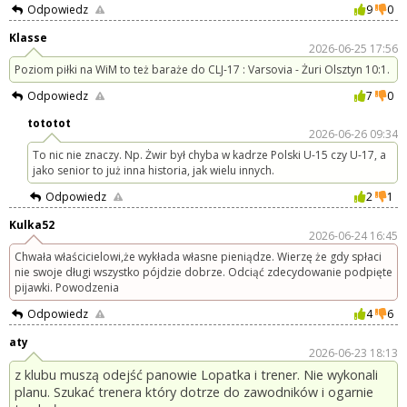
Odpowiedz
9
0
Klasse
2026-06-25 17:56
Poziom piłki na WiM to też baraże do CLJ-17 : Varsovia - Żuri Olsztyn 10:1.
Odpowiedz
7
0
tototot
2026-06-26 09:34
To nic nie znaczy. Np. Żwir był chyba w kadrze Polski U-15 czy U-17, a
jako senior to już inna historia, jak wielu innych.
Odpowiedz
2
1
Kulka52
2026-06-24 16:45
Chwała właścicielowi,że wykłada własne pieniądze. Wierzę że gdy spłaci
nie swoje długi wszystko pójdzie dobrze. Odciąć zdecydowanie podpięte
pijawki. Powodzenia
Odpowiedz
4
6
aty
2026-06-23 18:13
z klubu muszą odejść panowie Lopatka i trener. Nie wykonali
planu. Szukać trenera który dotrze do zawodników i ogarnie