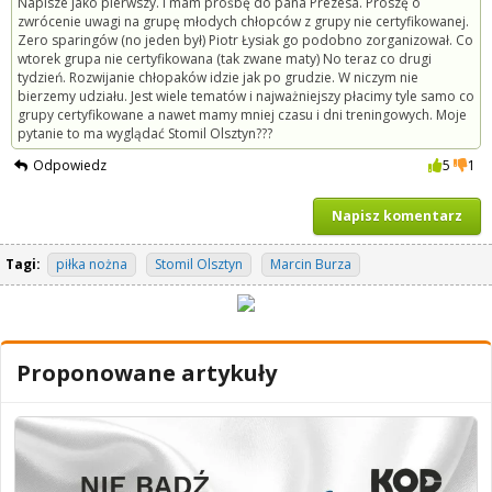
Napisze jako pierwszy. I mam prośbę do pana Prezesa. Proszę o
zwrócenie uwagi na grupę młodych chłopców z grupy nie certyfikowanej.
Zero sparingów (no jeden był) Piotr Łysiak go podobno zorganizował. Co
wtorek grupa nie certyfikowana (tak zwane maty) No teraz co drugi
tydzień. Rozwijanie chłopaków idzie jak po grudzie. W niczym nie
bierzemy udziału. Jest wiele tematów i najważniejszy płacimy tyle samo co
grupy certyfikowane a nawet mamy mniej czasu i dni treningowych. Moje
pytanie to ma wyglądać Stomil Olsztyn???
Odpowiedz
5
1
Napisz komentarz
Tagi:
piłka nożna
Stomil Olsztyn
Marcin Burza
Proponowane artykuły