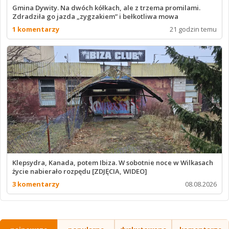
Gmina Dywity. Na dwóch kółkach, ale z trzema promilami.
Zdradziła go jazda „zygzakiem” i bełkotliwa mowa
1 komentarzy
21 godzin temu
Klepsydra, Kanada, potem Ibiza. W sobotnie noce w Wilkasach
życie nabierało rozpędu [ZDJĘCIA, WIDEO]
3 komentarzy
08.08.2026