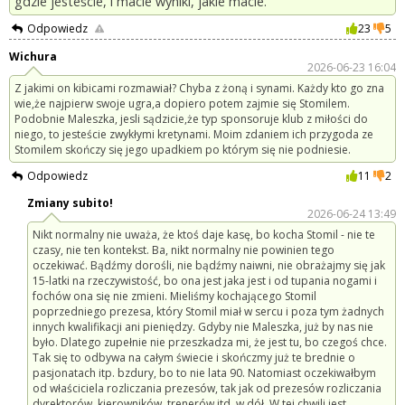
gdzie jesteście, i macie wyniki, jakie macie.
Odpowiedz
23
5
Wichura
2026-06-23 16:04
Z jakimi on kibicami rozmawiał? Chyba z żoną i synami. Każdy kto go zna
wie,że najpierw swoje ugra,a dopiero potem zajmie się Stomilem.
Podobnie Maleszka, jesli sądzicie,że typ sponsoruje klub z miłości do
niego, to jesteście zwykłymi kretynami. Moim zdaniem ich przygoda ze
Stomilem skończy się jego upadkiem po którym się nie podniesie.
Odpowiedz
11
2
Zmiany subito!
2026-06-24 13:49
Nikt normalny nie uważa, że ktoś daje kasę, bo kocha Stomil - nie te
czasy, nie ten kontekst. Ba, nikt normalny nie powinien tego
oczekiwać. Bądźmy dorośli, nie bądźmy naiwni, nie obrażajmy się jak
15-latki na rzeczywistość, bo ona jest jaka jest i od tupania nogami i
fochów ona się nie zmieni. Mieliśmy kochającego Stomil
poprzedniego prezesa, który Stomil miał w sercu i poza tym żadnych
innych kwalifikacji ani pieniędzy. Gdyby nie Maleszka, już by nas nie
było. Dlatego zupełnie nie przeszkadza mi, że jest tu, bo czegoś chce.
Tak się to odbywa na całym świecie i skończmy już te brednie o
pasjonatach itp. bzdury, bo to nie lata 90. Natomiast oczekiwałbym
od właściciela rozliczania prezesów, tak jak od prezesów rozliczania
dyrektorów, kierowników, trenerów itd. w dół. W tej chwili jest