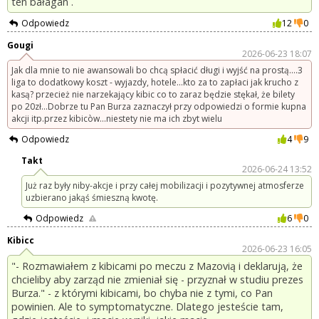
ten bałagan .
Odpowiedz
12
0
Gougi
2026-06-23 18:07
Jak dla mnie to nie awansowali bo chcą spłacić długi i wyjść na prostą....3
liga to dodatkowy koszt - wyjazdy, hotele...kto za to zapłaci jak krucho z
kasą? przecież nie narzekający kibic co to zaraz będzie stękał, że bilety
po 20zł...Dobrze tu Pan Burza zaznaczył przy odpowiedzi o formie kupna
akcji itp.przez kibicòw...niestety nie ma ich zbyt wielu
Odpowiedz
4
9
Takt
2026-06-24 13:52
Już raz były niby-akcje i przy całej mobilizacji i pozytywnej atmosferze
uzbierano jakąś śmieszną kwotę.
Odpowiedz
6
0
Kibicc
2026-06-23 16:05
"- Rozmawiałem z kibicami po meczu z Mazovią i deklarują, że
chcieliby aby zarząd nie zmieniał się - przyznał w studiu prezes
Burza." - z którymi kibicami, bo chyba nie z tymi, co Pan
powinien. Ale to symptomatyczne. Dlatego jesteście tam,