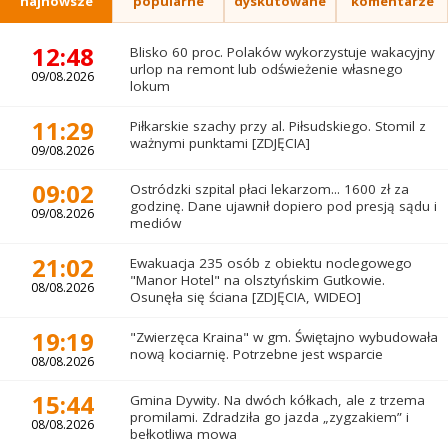
najnowsze
popularne
dyskutowane
komentarze
12:48
Blisko 60 proc. Polaków wykorzystuje wakacyjny
urlop na remont lub odświeżenie własnego
09/08.2026
lokum
11:29
Piłkarskie szachy przy al. Piłsudskiego. Stomil z
ważnymi punktami [ZDJĘCIA]
09/08.2026
09:02
Ostródzki szpital płaci lekarzom... 1600 zł za
godzinę. Dane ujawnił dopiero pod presją sądu i
09/08.2026
mediów
21:02
Ewakuacja 235 osób z obiektu noclegowego
"Manor Hotel" na olsztyńskim Gutkowie.
08/08.2026
Osunęła się ściana [ZDJĘCIA, WIDEO]
19:19
"Zwierzęca Kraina" w gm. Świętajno wybudowała
nową kociarnię. Potrzebne jest wsparcie
08/08.2026
15:44
Gmina Dywity. Na dwóch kółkach, ale z trzema
promilami. Zdradziła go jazda „zygzakiem” i
08/08.2026
bełkotliwa mowa