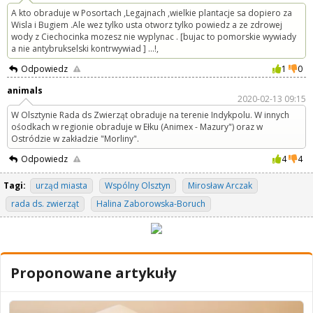
A kto obraduje w Posortach ,Legajnach ,wielkie plantacje sa dopiero za
Wisla i Bugiem .Ale wez tylko usta otworz tylko powiedz a ze zdrowej
wody z Ciechocinka mozesz nie wyplynac . [bujac to pomorskie wywiady
a nie antybrukselski kontrwywiad ] ...!,
Odpowiedz
1
0
animals
2020-02-13 09:15
W Olsztynie Rada ds Zwierząt obraduje na terenie Indykpolu. W innych
ośodkach w regionie obraduje w Ełku (Animex - Mazury") oraz w
Ostródzie w zakładzie "Morliny".
Odpowiedz
4
4
Tagi:
urząd miasta
Wspólny Olsztyn
Mirosław Arczak
rada ds. zwierząt
Halina Zaborowska-Boruch
Proponowane artykuły