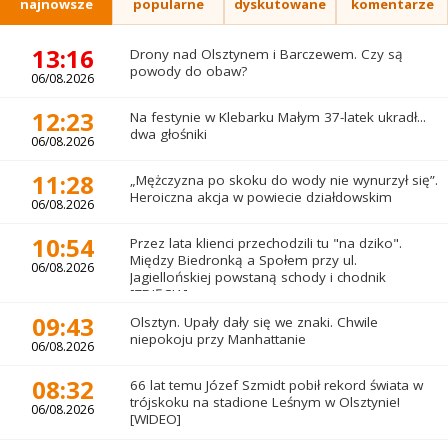
najnowsze
popularne
dyskutowane
komentarze
13:16
Drony nad Olsztynem i Barczewem. Czy są
powody do obaw?
06/08.2026
12:23
Na festynie w Klebarku Małym 37-latek ukradł...
dwa głośniki
06/08.2026
11:28
„Mężczyzna po skoku do wody nie wynurzył się”.
Heroiczna akcja w powiecie działdowskim
06/08.2026
10:54
Przez lata klienci przechodzili tu "na dziko".
Między Biedronką a Społem przy ul.
06/08.2026
Jagiellońskiej powstaną schody i chodnik
[ZDJĘCIA]
09:43
Olsztyn. Upały dały się we znaki. Chwile
niepokoju przy Manhattanie
06/08.2026
08:32
66 lat temu Józef Szmidt pobił rekord świata w
trójskoku na stadione Leśnym w Olsztynie!
06/08.2026
[WIDEO]