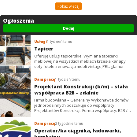
Pokaż więcej
Ogłoszenia
Dodaj
Usługi
1 tydzień temu
Tapicer
Oferuję usługi tapicerskie .Wymiana tapicerki
meblowej na wszystkich meblach krzesła kanapy
sofy fotele .renowacja mebli vintage,PRL. glamur
Dam pracę
1 tydzień temu
Projektant Konstrukcji (k/m) – stała
współpraca B2B – zdalnie
Firma budowlana – Generalny Wykonawca domów
jednorodzinnych poszukuje do współpracy
Projektantów Konstrukcji. Forma współpracy: B2B /
podwykonawstwo – zdalnie. Wynagrodzenie: ✔
Stawki...
Dam pracę
2 tygodnie temu
Operator/ka ciągnika, ładowarki,
kombajnu