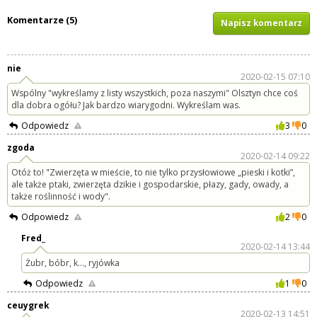
Komentarze (5)
Napisz komentarz
nie
2020-02-15 07:10
Wspólny "wykreślamy z listy wszystkich, poza naszymi" Olsztyn chce coś
dla dobra ogółu? Jak bardzo wiarygodni. Wykreślam was.
Odpowiedz
3
0
zgoda
2020-02-14 09:22
Otóż to! "Zwierzęta w mieście, to nie tylko przysłowiowe „pieski i kotki”,
ale także ptaki, zwierzęta dzikie i gospodarskie, płazy, gady, owady, a
także roślinność i wody".
Odpowiedz
2
0
Fred_
2020-02-14 13:44
Żubr, bóbr, k..., ryjówka
Odpowiedz
1
0
ceuygrek
2020-02-13 14:51