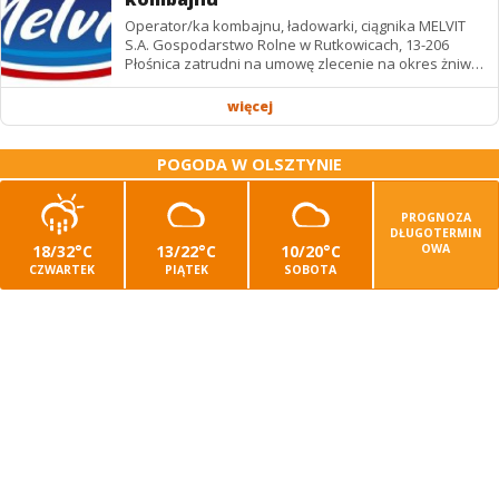
Operator/ka kombajnu, ładowarki, ciągnika MELVIT
S.A. Gospodarstwo Rolne w Rutkowicach, 13-206
Płośnica zatrudni na umowę zlecenie na okres żniw: -
operatora/kę kombajnu z uprawnieniami -...
więcej
POGODA W OLSZTYNIE
PROGNOZA
DŁUGOTERMIN
18/32°C
13/22°C
10/20°C
OWA
CZWARTEK
PIĄTEK
SOBOTA