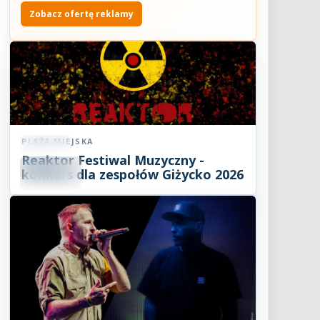
Zobacz ofertę reklamy
PLAŻA MIEJSKA
Koncert
Reaktor Festiwal Muzyczny -
07
SIE
konkurs dla zespołów Giżycko 2026
2026