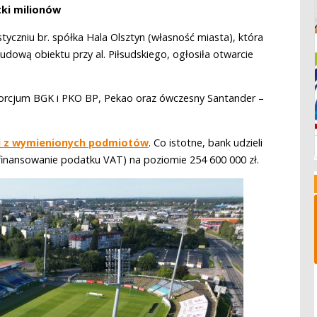
tki milionów
tyczniu br. spółka Hala Olsztyn (własność miasta), która
dową obiektu przy al. Piłsudskiego, ogłosiła otwarcie
sorcjum BGK i PKO BP, Pekao oraz ówczesny Santander –
i z wymienionych podmiotów
. Co istotne, bank udzieli
inansowanie podatku VAT) na poziomie 254 600 000 zł.