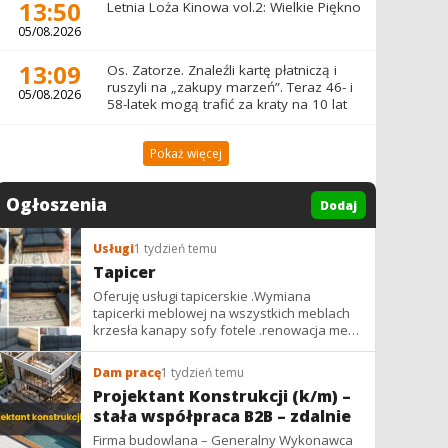
13:50
Letnia Loża Kinowa vol.2: Wielkie Piękno
05/08.2026
13:09
Os. Zatorze. Znaleźli kartę płatniczą i
ruszyli na „zakupy marzeń”. Teraz 46- i
05/08.2026
58-latek mogą trafić za kraty na 10 lat
Pokaż więcej
Ogłoszenia
Dodaj
Usługi
1 tydzień temu
Tapicer
Oferuję usługi tapicerskie .Wymiana
tapicerki meblowej na wszystkich meblach
krzesła kanapy sofy fotele .renowacja mebli
vintage,PRL. glamur
Dam pracę
1 tydzień temu
Projektant Konstrukcji (k/m) –
stała współpraca B2B – zdalnie
Firma budowlana – Generalny Wykonawca