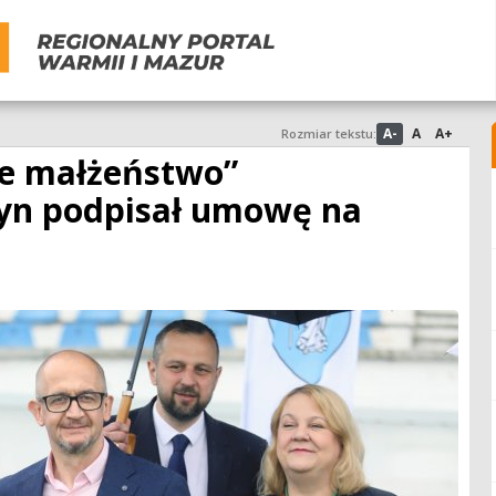
A-
A
A+
Rozmiar tekstu:
cne małżeństwo”
tyn podpisał umowę na