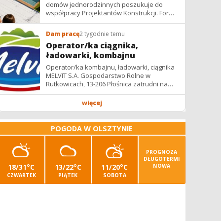
domów jednorodzinnych poszukuje do
współpracy Projektantów Konstrukcji. Forma
współpracy: B2B / podwykonawstwo –
zdalnie. Wynagrodzenie: ✔ Stawki...
Dam pracę
2 tygodnie temu
Operator/ka ciągnika,
ładowarki, kombajnu
Operator/ka kombajnu, ładowarki, ciągnika
MELVIT S.A. Gospodarstwo Rolne w
Rutkowicach, 13-206 Płośnica zatrudni na
umowę zlecenie na okres żniw: -
operatora/kę kombajnu z uprawnieniami -...
więcej
POGODA W OLSZTYNIE
PROGNOZA
DŁUGOTERMI
18/31°C
13/22°C
11/20°C
NOWA
CZWARTEK
PIĄTEK
SOBOTA