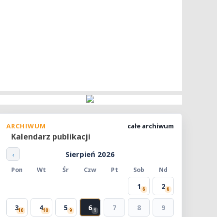
ARCHIWUM
całe archiwum
Kalendarz publikacji
Sierpień 2026
‹
Pon
Wt
Śr
Czw
Pt
Sob
Nd
1
2
6
6
3
4
5
6
7
8
9
10
10
9
1