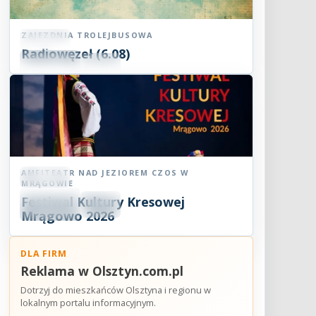
ZAJEZDNIA TROLEJBUSOWA
Koncert
Radiowęzeł (6.08)
06
SIE
18:00
2026
AMFITEATR NAD JEZIOREM CZOS W
Koncert
MRĄGOWIE
06
Festiwal Kultury Kresowej
SIE
18:30
2026
Mrągowo 2026
DLA FIRM
Reklama w Olsztyn.com.pl
Dotrzyj do mieszkańców Olsztyna i regionu w
lokalnym portalu informacyjnym.