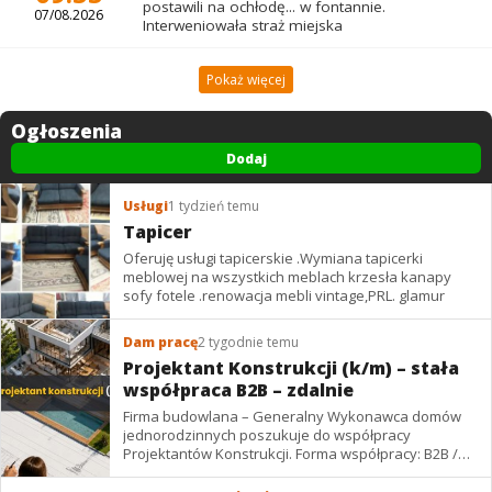
postawili na ochłodę... w fontannie.
07/08.2026
Interweniowała straż miejska
Pokaż więcej
Ogłoszenia
Dodaj
Usługi
1 tydzień temu
Tapicer
Oferuję usługi tapicerskie .Wymiana tapicerki
meblowej na wszystkich meblach krzesła kanapy
sofy fotele .renowacja mebli vintage,PRL. glamur
Dam pracę
2 tygodnie temu
Projektant Konstrukcji (k/m) – stała
współpraca B2B – zdalnie
Firma budowlana – Generalny Wykonawca domów
jednorodzinnych poszukuje do współpracy
Projektantów Konstrukcji. Forma współpracy: B2B /
podwykonawstwo – zdalnie. Wynagrodzenie: ✔
Stawki...