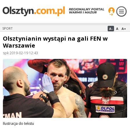
A-
A
A+
SPORT
Olsztynianin wystąpi na gali FEN w
Warszawie
spk
·
2019-02-19 12:43
Ilustracja do tekstu