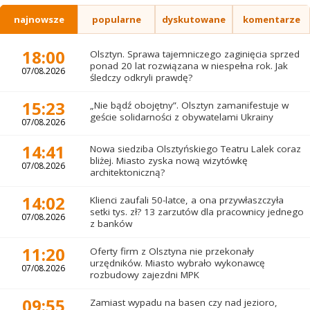
najnowsze
popularne
dyskutowane
komentarze
18:00
Olsztyn. Sprawa tajemniczego zaginięcia sprzed
ponad 20 lat rozwiązana w niespełna rok. Jak
07/08.2026
śledczy odkryli prawdę?
15:23
„Nie bądź obojętny”. Olsztyn zamanifestuje w
geście solidarności z obywatelami Ukrainy
07/08.2026
14:41
Nowa siedziba Olsztyńskiego Teatru Lalek coraz
bliżej. Miasto zyska nową wizytówkę
07/08.2026
architektoniczną?
14:02
Klienci zaufali 50-latce, a ona przywłaszczyła
setki tys. zł? 13 zarzutów dla pracownicy jednego
07/08.2026
z banków
11:20
Oferty firm z Olsztyna nie przekonały
urzędników. Miasto wybrało wykonawcę
07/08.2026
rozbudowy zajezdni MPK
09:55
Zamiast wypadu na basen czy nad jezioro,