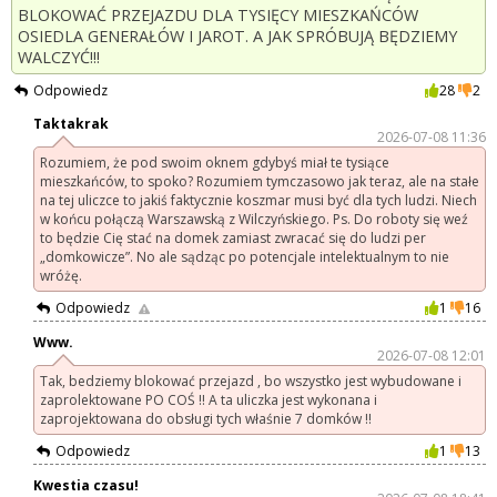
BLOKOWAĆ PRZEJAZDU DLA TYSIĘCY MIESZKAŃCÓW
OSIEDLA GENERAŁÓW I JAROT. A JAK SPRÓBUJĄ BĘDZIEMY
WALCZYĆ!!!
Odpowiedz
28
2
Taktakrak
2026-07-08 11:36
Rozumiem, że pod swoim oknem gdybyś miał te tysiące
mieszkańców, to spoko? Rozumiem tymczasowo jak teraz, ale na stałe
na tej uliczce to jakiś faktycznie koszmar musi być dla tych ludzi. Niech
w końcu połączą Warszawską z Wilczyńskiego. Ps. Do roboty się weź
to będzie Cię stać na domek zamiast zwracać się do ludzi per
„domkowicze”. No ale sądząc po potencjale intelektualnym to nie
wróżę.
Odpowiedz
1
16
Www.
2026-07-08 12:01
Tak, bedziemy blokować przejazd , bo wszystko jest wybudowane i
zaprolektowane PO COŚ !! A ta uliczka jest wykonana i
zaprojektowana do obsługi tych właśnie 7 domków !!
Odpowiedz
1
13
Kwestia czasu!