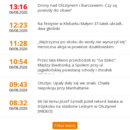
13:16
Drony nad Olsztynem i Barczewem. Czy są
powody do obaw?
06/08.2026
12:23
Na festynie w Klebarku Małym 37-latek ukradł...
dwa głośniki
06/08.2026
11:28
„Mężczyzna po skoku do wody nie wynurzył się”.
Heroiczna akcja w powiecie działdowskim
06/08.2026
10:54
Przez lata klienci przechodzili tu "na dziko".
Między Biedronką a Społem przy ul.
06/08.2026
Jagiellońskiej powstaną schody i chodnik
[ZDJĘCIA]
09:43
Olsztyn. Upały dały się we znaki. Chwile
niepokoju przy Manhattanie
06/08.2026
08:32
66 lat temu Józef Szmidt pobił rekord świata w
trójskoku na stadione Leśnym w Olsztynie!
06/08.2026
[WIDEO]
Pokaż więcej