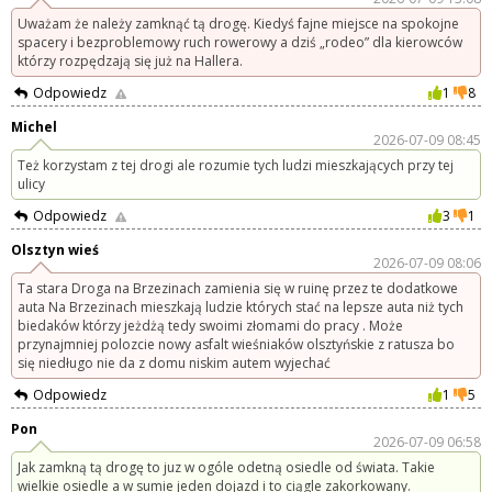
Uważam że należy zamknąć tą drogę. Kiedyś fajne miejsce na spokojne
spacery i bezproblemowy ruch rowerowy a dziś „rodeo” dla kierowców
którzy rozpędzają się już na Hallera.
Odpowiedz
1
8
Michel
2026-07-09 08:45
Też korzystam z tej drogi ale rozumie tych ludzi mieszkających przy tej
ulicy
Odpowiedz
3
1
Olsztyn wieś
2026-07-09 08:06
Ta stara Droga na Brzezinach zamienia się w ruinę przez te dodatkowe
auta Na Brzezinach mieszkają ludzie których stać na lepsze auta niż tych
biedaków którzy jeżdżą tedy swoimi złomami do pracy . Może
przynajmniej polozcie nowy asfalt wieśniaków olsztyńskie z ratusza bo
się niedługo nie da z domu niskim autem wyjechać
Odpowiedz
1
5
Pon
2026-07-09 06:58
Jak zamkną tą drogę to juz w ogóle odetną osiedle od świata. Takie
wielkie osiedle a w sumie jeden dojazd i to ciągle zakorkowany.