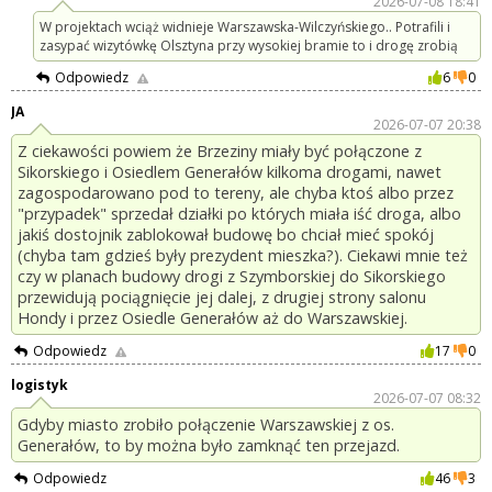
2026-07-08 18:41
W projektach wciąż widnieje Warszawska-Wilczyńskiego.. Potrafili i
zasypać wizytówkę Olsztyna przy wysokiej bramie to i drogę zrobią
Odpowiedz
6
0
JA
2026-07-07 20:38
Z ciekawości powiem że Brzeziny miały być połączone z
Sikorskiego i Osiedlem Generałów kilkoma drogami, nawet
zagospodarowano pod to tereny, ale chyba ktoś albo przez
"przypadek" sprzedał działki po których miała iść droga, albo
jakiś dostojnik zablokował budowę bo chciał mieć spokój
(chyba tam gdzieś były prezydent mieszka?). Ciekawi mnie też
czy w planach budowy drogi z Szymborskiej do Sikorskiego
przewidują pociągnięcie jej dalej, z drugiej strony salonu
Hondy i przez Osiedle Generałów aż do Warszawskiej.
Odpowiedz
17
0
logistyk
2026-07-07 08:32
Gdyby miasto zrobiło połączenie Warszawskiej z os.
Generałów, to by można było zamknąć ten przejazd.
Odpowiedz
46
3