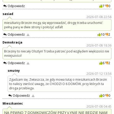
Odpowiedz
7
0
sasiad
2026-07-08 22:58
mieszkańcy Brzezin mogą się wyprowadzić, drogę trzeba uruchomić
pełną parą w dwie strony i położyć asfalt
Odpowiedz
10
2
Demokracja
2026-07-08 18:36
Brzeziny to niecały Olsztyn! Trzeba patrzeć pod względem większości nie
mniejszości!
Odpowiedz
6
2
smutny
2026-07-12 13:56
Zgadzam się. Zwłaszcza, że gdy mowa tutaj o mieszkańcach Brzezin
to należy zwrócić uwagę, że CHODZI O 6 DOMÓW, przy których ta
droga przebiega.
Odpowiedz
0
0
Mieszkaniec
2026-07-08 04:45
NA PEWNO 7 DOMKOWICZÓW PRZY ŁYNIE NIE BĘDZIE NAM