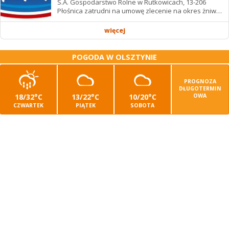
S.A. Gospodarstwo Rolne w Rutkowicach, 13-206
Płośnica zatrudni na umowę zlecenie na okres żniw: -
operatora/kę kombajnu z uprawnieniami -...
więcej
POGODA W OLSZTYNIE
PROGNOZA
DŁUGOTERMIN
18/32°C
13/22°C
10/20°C
OWA
CZWARTEK
PIĄTEK
SOBOTA