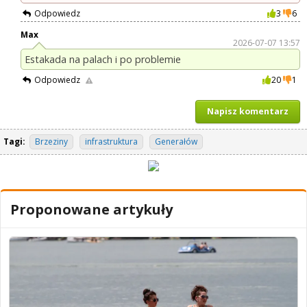
Odpowiedz
3
6
Max
2026-07-07 13:57
Estakada na palach i po problemie
Odpowiedz
20
1
Napisz komentarz
Tagi:
Brzeziny
infrastruktura
Generałów
Proponowane artykuły