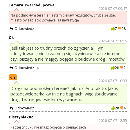
Tamara Twardodupcewa
2026-07-07 09:47
Na podmokłym terenie? Jestem ciekaw rezultatów, chyba że stać
miasto by zapłacić 2x więcej za inwestycję
Odpowiedz
7
28
Ok
2026-07-07 10:15
Jeśli tak jest to trudny orzech do zgryzienia. Tym
zdecydowanie niech zajmują się inżynierowie a nie internet
czyli piszący a nie mający pojęcia o budowie dróg i mostów.
Odpowiedz
28
2
dis
2026-07-07 10:33
Droga na podmokłym terenie? Jak to?! Ano tak to. Jakoś
patodeweloperka kwitnie na bagnach, więc zbudowanie
drogi też nie jest wielkim wyzwaniem.
Odpowiedz
28
4
Olsztyniak82
2026-07-07 12:55
Raczej ty tluku nie masz pojęcia o pieniądzach