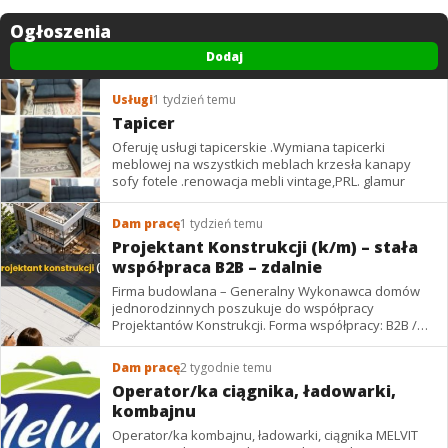
Ogłoszenia
Dodaj
Usługi
1 tydzień temu
Tapicer
Oferuję usługi tapicerskie .Wymiana tapicerki
meblowej na wszystkich meblach krzesła kanapy
sofy fotele .renowacja mebli vintage,PRL. glamur
Dam pracę
1 tydzień temu
Projektant Konstrukcji (k/m) – stała
współpraca B2B – zdalnie
Firma budowlana – Generalny Wykonawca domów
jednorodzinnych poszukuje do współpracy
Projektantów Konstrukcji. Forma współpracy: B2B /
podwykonawstwo – zdalnie. Wynagrodzenie: ✔
Stawki...
Dam pracę
2 tygodnie temu
Operator/ka ciągnika, ładowarki,
kombajnu
Operator/ka kombajnu, ładowarki, ciągnika MELVIT