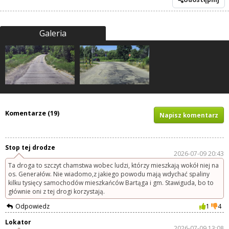
Galeria
Komentarze (19)
Napisz komentarz
Stop tej drodze
2026-07-09 20:43
Ta droga to szczyt chamstwa wobec ludzi, którzy mieszkają wokół niej na
os. Generałów. Nie wiadomo,z jakiego powodu mają wdychać spaliny
kilku tysięcy samochodów mieszkańców Bartąga i gm. Stawiguda, bo to
głównie oni z tej drogi korzystają.
Odpowiedz
1
4
Lokator
2026-07-09 13:08