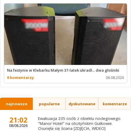
Na festynie w Klebarku Małym 37-latek ukradł... dwa głośniki
0 komentarzy
06.08.2026
najnowsze
popularne
dyskutowane
komentarze
21:02
Ewakuacja 235 osób z obiektu noclegowego
"Manor Hotel" na olsztyńskim Gutkowie.
08/08.2026
Osunęła się ściana [ZDJĘCIA, WIDEO]