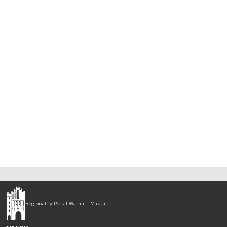
Olsztyn
-
Regionalny Portal Warmii i Mazur.
regionalny