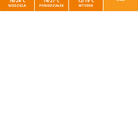
16/24°C
14/27°C
12/19°C
NIEDZIELA
PONIEDZIAŁEK
WTOREK