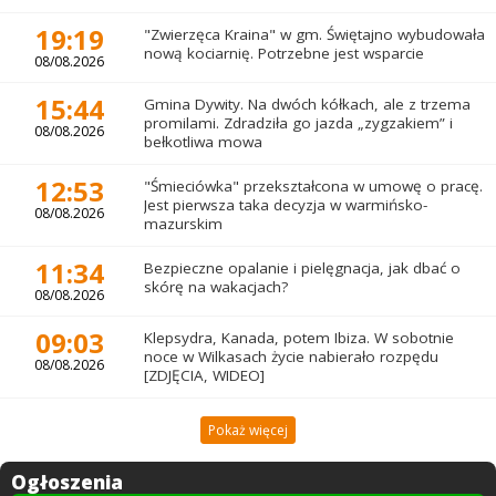
19:19
"Zwierzęca Kraina" w gm. Świętajno wybudowała
nową kociarnię. Potrzebne jest wsparcie
08/08.2026
15:44
Gmina Dywity. Na dwóch kółkach, ale z trzema
promilami. Zdradziła go jazda „zygzakiem” i
08/08.2026
bełkotliwa mowa
12:53
"Śmieciówka" przekształcona w umowę o pracę.
Jest pierwsza taka decyzja w warmińsko-
08/08.2026
mazurskim
11:34
Bezpieczne opalanie i pielęgnacja, jak dbać o
skórę na wakacjach?
08/08.2026
09:03
Klepsydra, Kanada, potem Ibiza. W sobotnie
noce w Wilkasach życie nabierało rozpędu
08/08.2026
[ZDJĘCIA, WIDEO]
Pokaż więcej
Ogłoszenia