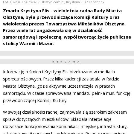
Fot. Łukasz Kozłowski / Olsztyn.com.pl, Krystyna Flis / Facebook
Zmarła Krystyna Flis - wieloletnia radna Rady Miasta
Olsztyna, była przewodnicząca Komisji Kultury oraz
wieloletnia prezes Towarzystwa Miłośników Olsztyna.
Przez wiele lat angażowała się w działalność
samorządową i społeczną, współtworząc życie publiczne
stolicy Warmii i Mazur.
REKLAMA
Informację o śmierci Krystyny Flis przekazano w mediach
społecznościowych. Przez kilka kadencji zasiadała w Radzie
Miasta Olsztyna, gdzie aktywnie uczestniczyła w pracach
samorządu. W czasie sprawowania mandatu pełniła m.in. funkcję
przewodniczącej Komisji Kultury.
W swojej działalności radnej zajmowała się szerokim zakresem
spraw dotyczących mieszkańców. Składała interpelacje
dotyczące funkcjonowania komunikacji miejskiej, infrastruktury,
a także kwestii socjalnych i edukacyjnych. Przed rozpoczęciem