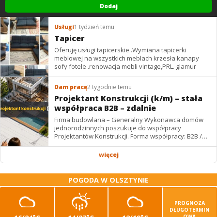
Dodaj
Usługi
1 tydzień temu
Tapicer
Oferuję usługi tapicerskie .Wymiana tapicerki
meblowej na wszystkich meblach krzesła kanapy
sofy fotele .renowacja mebli vintage,PRL. glamur
Dam pracę
2 tygodnie temu
Projektant Konstrukcji (k/m) – stała
współpraca B2B – zdalnie
Firma budowlana – Generalny Wykonawca domów
jednorodzinnych poszukuje do współpracy
Projektantów Konstrukcji. Forma współpracy: B2B /
podwykonawstwo – zdalnie. Wynagrodzenie: ✔
Stawki...
więcej
POGODA W OLSZTYNIE
PROGNOZA
DŁUGOTERMIN
OWA