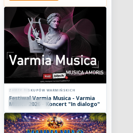
ZAMEK BISKUPÓW WARMIŃSKICH
Koncert
Festiwal Varmia Musica - Varmia
08
SIE
Musica 2026 - Koncert "In dialogo"
19:00
2026