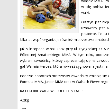
właśnie MMA. Pop
w siłę polska f
walki.
Olsztyn jest nie
uznawany jest z
poziomie. To tu 
kilku lat współorganizuje również mistrzostwa amatorsk
Już 9 listopada w hali OSW przy ul. Bydgoskiej 33 A
Północnej Amatorskiego MMA. W tym roku, podczas 
wybrani zawodnicy, którzy zaprezentują się na zawodo
gali Warmia Heroes, która również sygnowana jest mark
Podczas sobotnich mistrzostw zawodnicy zmierzą się w
Formuła MMA, Junior MMA oraz w Walkach Pierwszego 
KATEGORIE WAGOWE FULL CONTACT:
-62kg