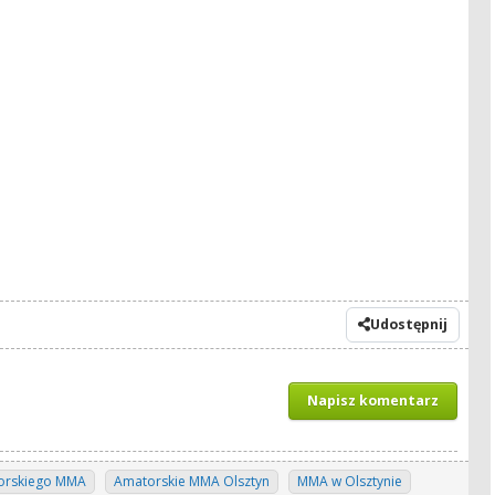
Udostępnij
Napisz komentarz
torskiego MMA
Amatorskie MMA Olsztyn
MMA w Olsztynie