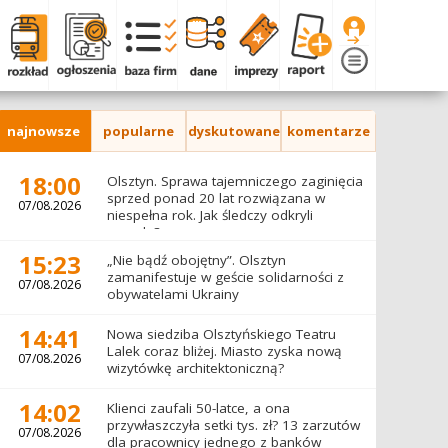
najnowsze
popularne
dyskutowane
komentarze
18:00
Olsztyn. Sprawa tajemniczego zaginięcia
sprzed ponad 20 lat rozwiązana w
07/08.2026
niespełna rok. Jak śledczy odkryli
prawdę?
15:23
„Nie bądź obojętny”. Olsztyn
zamanifestuje w geście solidarności z
07/08.2026
obywatelami Ukrainy
14:41
Nowa siedziba Olsztyńskiego Teatru
Lalek coraz bliżej. Miasto zyska nową
07/08.2026
wizytówkę architektoniczną?
14:02
Klienci zaufali 50-latce, a ona
przywłaszczyła setki tys. zł? 13 zarzutów
07/08.2026
dla pracownicy jednego z banków