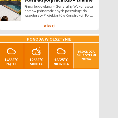
stała współpraca B2B – zdalnie
Firma budowlana – Generalny Wykonawca
domów jednorodzinnych poszukuje do
współpracy Projektantów Konstrukcji. Forma
współpracy: B2B / podwykonawstwo –
zdalnie. Wynagrodzenie: ✔ Stawki...
więcej
POGODA W OLSZTYNIE
PROGNOZA
DŁUGOTERMI
14/22°C
12/22°C
12/25°C
NOWA
PIĄTEK
SOBOTA
NIEDZIELA