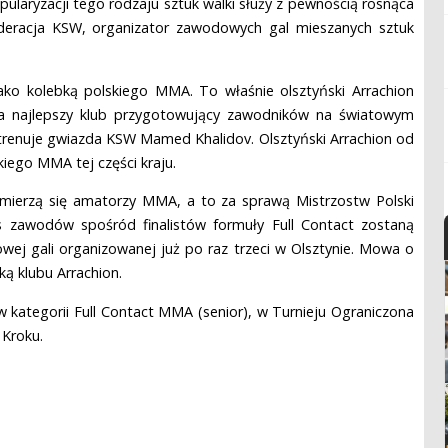
ularyzacji tego rodzaju sztuk walki służy z pewnością rosnąca
ederacja KSW, organizator zawodowych gal mieszanych sztuk
jako kolebką polskiego MMA. To właśnie olsztyński Arrachion
a najlepszy klub przygotowujący zawodników na światowym
trenuje gwiazda KSW Mamed Khalidov. Olsztyński Arrachion od
iego MMA tej części kraju.
 zmierzą się amatorzy MMA, a to za sprawą Mistrzostw Polski
zawodów spośród finalistów formuły Full Contact zostaną
wej gali organizowanej już po raz trzeci w Olsztynie. Mowa o
ą klubu Arrachion.
 kategorii Full Contact MMA (senior), w Turnieju Ograniczona
Kroku.