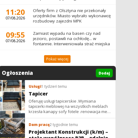
11:20
Oferty firm z Olsztyna nie przekonały
urzędników. Miasto wybrało wykonawcę
07/08.2026
rozbudowy zajezdni MPK
09:55
Zamiast wypadu na basen czy nad
jezioro, postawili na ochłodę... w
07/08.2026
fontannie. Interweniowała straż miejska
Pokaż więcej
Ogłoszenia
Dodaj
Usługi
1 tydzień temu
Tapicer
Oferuję usługi tapicerskie .Wymiana
tapicerki meblowej na wszystkich meblach
krzesła kanapy sofy fotele .renowacja mebli
vintage,PRL. glamur
Dam pracę
2 tygodnie temu
Projektant Konstrukcji (k/m) –