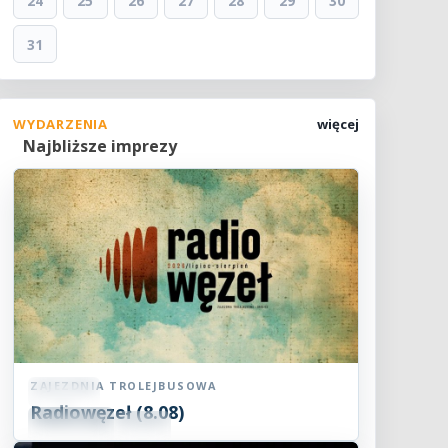
24
25
26
27
28
29
30
31
WYDARZENIA
więcej
Najbliższe imprezy
ZAJEZDNIA TROLEJBUSOWA
Koncert
Radiowęzeł (8.08)
08
SIE
15:00
2026