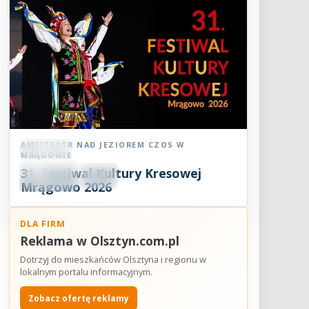
AMFITEATR NAD JEZIOREM CZOS W
Festiwal
MRĄGOWIE
08
31. Festiwal Kultury Kresowej
SIE
18:30
2026
Mrągowo 2026
DLA FIRM
Reklama w Olsztyn.com.pl
Dotrzyj do mieszkańców Olsztyna i regionu w
lokalnym portalu informacyjnym.
Zobacz ofertę reklamy