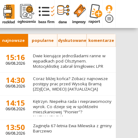
najnowsze
popularne
dyskutowane
komentarze
15:16
Dwie kierujące jednośladami ranne w
wypadkach pod Olsztynem.
06/08.2026
Motocyklistkę zabrał śmigłowiec LPR
14:30
Coraz bliżej końca? Zobacz najnowsze
postępy prac przed Wysoką Bramą
06/08.2026
[ZDJĘCIA, WIDEO] [AKTUALIZACJA]
14:15
Kętrzyn. Niepełna rada i nieprawomocny
wyrok. Co dzieje się w spółdzielni
06/08.2026
mieszkaniowej "Pionier"?
[AKTUALIZACJA]
13:50
Zaginęła 67-letnia Ewa Milewska z gminy
Barczewo
06/08.2026