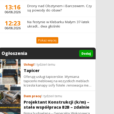
13:16
Drony nad Olsztynem i Barczewem. Czy
są powody do obaw?
06/08.2026
12:23
Na festynie w Klebarku Małym 37-latek
ukradł... dwa głośniki
06/08.2026
Pokaż więcej
Ogłoszenia
Dodaj
Usługi
1 tydzień temu
Tapicer
Oferuję usługi tapicerskie .Wymiana
tapicerki meblowej na wszystkich meblach
krzesła kanapy sofy fotele .renowacja mebli
vintage,PRL. glamur
Dam pracę
1 tydzień temu
Projektant Konstrukcji (k/m) –
stała współpraca B2B – zdalnie
Firma budowlana – Generalny Wykonawca