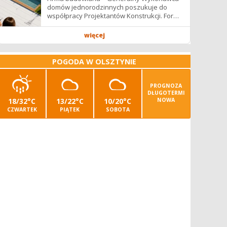
domów jednorodzinnych poszukuje do
współpracy Projektantów Konstrukcji. Forma
współpracy: B2B / podwykonawstwo –
zdalnie. Wynagrodzenie: ✔ Stawki...
więcej
POGODA W OLSZTYNIE
PROGNOZA
DŁUGOTERMI
18/32°C
13/22°C
10/20°C
NOWA
CZWARTEK
PIĄTEK
SOBOTA