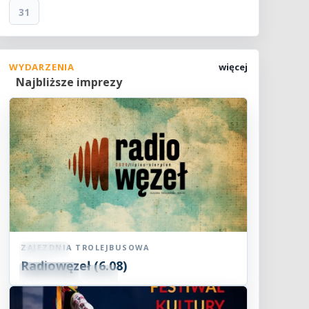
31
WYDARZENIA
więcej
Najbliższe imprezy
ZAJEZDNIA TROLEJBUSOWA
Koncert
Radiowęzeł (6.08)
06
SIE
18:00
2026