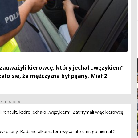
 zauważyli kierowcę, który jechał „wężykiem”
ło się, że mężczyzna był pijany. Miał 2
EKLAMA
 renault, które jechało „wężykiem”. Zatrzymali więc kierowcę
o był pijany. Badanie alkomatem wykazało u niego niemal 2