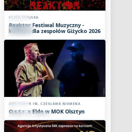
PLAŻA MIEJSKA
Koncert
Reaktor Festiwal Muzyczny -
07
SIE
konkurs dla zespołów Giżycko 2026
2026
AMFITEATR IM. CZESŁAWA NIEMENA
Koncert
O.s.t.r. x Eldo w MOK Olsztyn
07
SIE
19:00
2026