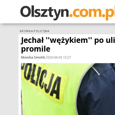
KRONIKA POLICYJNA
Jechał ''wężykiem'' po ul
promile
Monika Smolik
·
2020-04-03 13:27