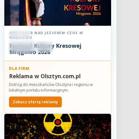
AMFITEATR NAD JEZIOREM CZOS W
Koncert
MRĄGOWIE
06
Festiwal Kultury Kresowej
SIE
18:30
2026
Mrągowo 2026
DLA FIRM
Reklama w Olsztyn.com.pl
Dotrzyj do mieszkańców Olsztyna i regionu w
lokalnym portalu informacyjnym.
Zobacz ofertę reklamy