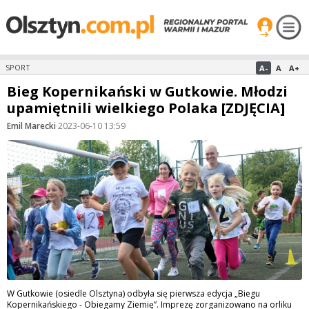
A-
A
A+
SPORT
Bieg Kopernikański w Gutkowie. Młodzi
upamiętnili wielkiego Polaka [ZDJĘCIA]
Emil Marecki
·
2023-06-10 13:59
W Gutkowie (osiedle Olsztyna) odbyła się pierwsza edycja „Biegu
Kopernikańskiego - Obiegamy Ziemię”. Imprezę zorganizowano na orliku