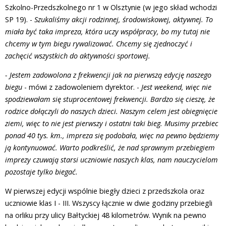
Szkolno-Przedszkolnego nr 1 w Olsztynie (w jego skład wchodzi
SP 19). -
Szukaliśmy akcji rodzinnej, środowiskowej, aktywnej. To
miała być taka impreza, która uczy współpracy, bo my tutaj nie
chcemy w tym biegu rywalizować. Chcemy się zjednoczyć i
zachęcić wszystkich do aktywności sportowej.
- Jestem zadowolona z frekwencji jak na pierwszą edycję naszego
biegu
- mówi z zadowoleniem dyrektor. -
Jest weekend, więc nie
spodziewałam się stuprocentowej frekwencji. Bardzo się cieszę, że
rodzice dołączyli do naszych dzieci. Naszym celem jest obiegnięcie
ziemi, więc to nie jest pierwszy i ostatni taki bieg. Musimy przebiec
ponad 40 tys. km., impreza się podobała, więc na pewno będziemy
ją kontynuować. Warto podkreślić, że nad sprawnym przebiegiem
imprezy czuwają starsi uczniowie naszych klas, nam nauczycielom
pozostaje tylko biegać.
W pierwszej edycji wspólnie biegły dzieci z przedszkola oraz
uczniowie klas I - III. Wszyscy łącznie w dwie godziny przebiegli
na orliku przy ulicy Bałtyckiej 48 kilometrów. Wynik na pewno