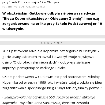
przy Szkole Podstawowej nr 19 w Olsztynie
Fot. Emil Marecki / Olsztyn.com.pl
W olsztyńskim Gutkowie odbyła się pierwsza edycja
“Biegu Kopernikańskiego - Obiegamy Ziemię”. Imprezę
zorganizowano na orliku przy Szkole Podstawowej nr 19
w Olsztynie.
REKLAMA
2023 jest rokiem Mikołaja Kopernika. Szczególnie w Olsztynie -
gdzie znany astronom mieszkał i stworzył swoje największe
dzieło “O obrotach sfer niebieskich” - odbywają się liczne
imprezy upamiętniające wielkiego Polaka.
Szkoła podstawowa w Gutkowie jest pod patronatem Mikołaja
Kopernika od września 1966 roku i właśnie tutaj zrodziła się idea
zorganizowania specjalnego biegu. Skąd taki oryginalny pomysł?
-
Zainspirowała nas oczywiście 550. rocznica urodzin Mikołaja
Kopernika
- wyjaśnia Anna Sankowska, dyrektor Zespołu