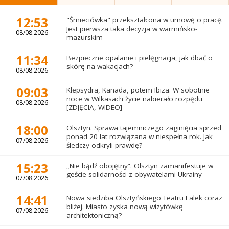
12:53
"Śmieciówka" przekształcona w umowę o pracę.
Jest pierwsza taka decyzja w warmińsko-
08/08.2026
mazurskim
11:34
Bezpieczne opalanie i pielęgnacja, jak dbać o
skórę na wakacjach?
08/08.2026
09:03
Klepsydra, Kanada, potem Ibiza. W sobotnie
noce w Wilkasach życie nabierało rozpędu
08/08.2026
[ZDJĘCIA, WIDEO]
18:00
Olsztyn. Sprawa tajemniczego zaginięcia sprzed
ponad 20 lat rozwiązana w niespełna rok. Jak
07/08.2026
śledczy odkryli prawdę?
15:23
„Nie bądź obojętny”. Olsztyn zamanifestuje w
geście solidarności z obywatelami Ukrainy
07/08.2026
14:41
Nowa siedziba Olsztyńskiego Teatru Lalek coraz
bliżej. Miasto zyska nową wizytówkę
07/08.2026
architektoniczną?