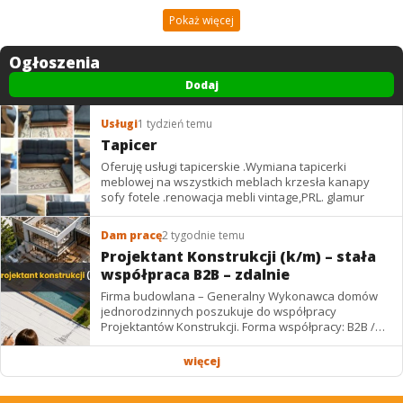
Pokaż więcej
Ogłoszenia
Dodaj
Usługi
1 tydzień temu
Tapicer
Oferuję usługi tapicerskie .Wymiana tapicerki
meblowej na wszystkich meblach krzesła kanapy
sofy fotele .renowacja mebli vintage,PRL. glamur
Dam pracę
2 tygodnie temu
Projektant Konstrukcji (k/m) – stała
współpraca B2B – zdalnie
Firma budowlana – Generalny Wykonawca domów
jednorodzinnych poszukuje do współpracy
Projektantów Konstrukcji. Forma współpracy: B2B /
podwykonawstwo – zdalnie. Wynagrodzenie: ✔
Stawki...
więcej