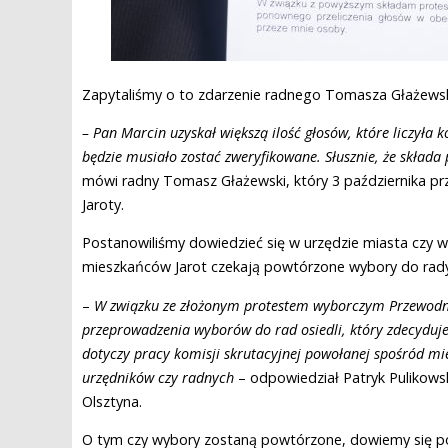
Zapytaliśmy o to zdarzenie radnego Tomasza Głażewski
– Pan Marcin uzyskał większą ilość głosów, które liczyła k
będzie musiało zostać zweryfikowane. Słusznie, że składa 
mówi radny Tomasz Głażewski, który 3 października 
Jaroty.
Postanowiliśmy dowiedzieć się w urzędzie miasta czy 
mieszkańców Jarot czekają powtórzone wybory do rady
–
W związku ze złożonym protestem wyborczym Przewodnic
przeprowadzenia wyborów do rad osiedli, który zdecyduje 
dotyczy pracy komisji skrutacyjnej powołanej spośród mi
urzędników czy radnych
– odpowiedział Patryk Pulikowsk
Olsztyna.
O tym czy wybory zostaną powtórzone, dowiemy się po