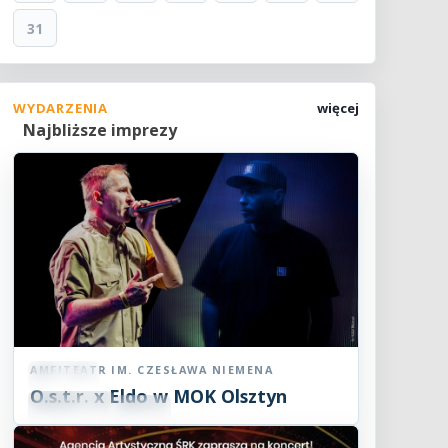
31
WYDARZENIA
więcej
Najbliższe imprezy
AMFITEATR IM. CZESŁAWA NIEMENA
Koncert
O.s.t.r. x Eldo w MOK Olsztyn
07
SIE
19:00
2026