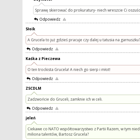
Sprawę skierować do prokuratury- niech wreszcie Ci oszuśc
Odpowiedz
Słoik
A Grucela to już gdzieś pracuje czy dalej u tatusia na garnuszku
Odpowiedz
Kaśka z Pieczewa
O ten trockista Grucela! A niech go sierp i młot!
Odpowiedz
ZSCDLM
Zadzwońcie do Gruceli, zamknie ich w celi.
Odpowiedz
jeleń
Ciekawe co NATO współtowarzystwo z Partii Razem, w tym niedos
miliona talentów, Bartosz Grucela?