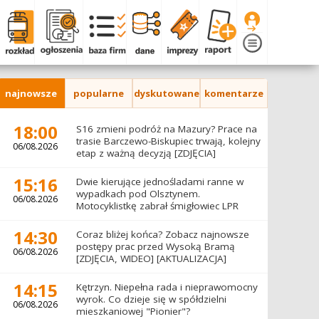
najnowsze
popularne
dyskutowane
komentarze
18:00
S16 zmieni podróż na Mazury? Prace na
trasie Barczewo-Biskupiec trwają, kolejny
06/08.2026
etap z ważną decyzją [ZDJĘCIA]
15:16
Dwie kierujące jednośladami ranne w
wypadkach pod Olsztynem.
06/08.2026
Motocyklistkę zabrał śmigłowiec LPR
14:30
Coraz bliżej końca? Zobacz najnowsze
postępy prac przed Wysoką Bramą
06/08.2026
[ZDJĘCIA, WIDEO] [AKTUALIZACJA]
14:15
Kętrzyn. Niepełna rada i nieprawomocny
wyrok. Co dzieje się w spółdzielni
06/08.2026
mieszkaniowej "Pionier"?