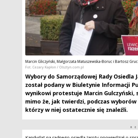
Marcin Gliczyński, Małgorzata Matuszewska-Boruc i Bartosz Gruc
Fot. Cezary Kapłon / Olsztyn.com.pl
Wybory do Samorządowej Rady Osiedla Jar
został podany w Biuletynie Informacji Pu
wynikowi protestuje Marcin Gulczyński, s
mimo że, jak twierdzi, podczas wyborów 
którzy w niej ostatecznie się znaleźli.
R
Kandydat na radnego osiedla Jaroty opowiedział o spra