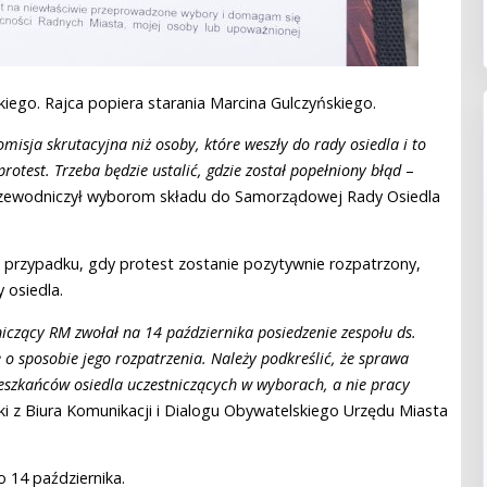
ego. Rajca popiera starania Marcina Gulczyńskiego.
omisja skrutacyjna niż osoby, które weszły do rady osiedla i to
protest. Trzeba będzie ustalić, gdzie został popełniony błąd
–
przewodniczył wyborom składu do Samorządowej Rady Osiedla
w przypadku, gdy protest zostanie pozytywnie rozpatrzony,
 osiedla.
zący RM zwołał na 14 października posiedzenie zespołu ds.
o sposobie jego rozpatrzenia. Należy podkreślić, że sprawa
eszkańców osiedla uczestniczących w wyborach, a nie pracy
i z Biura Komunikacji i Dialogu Obywatelskiego Urzędu Miasta
 14 października.