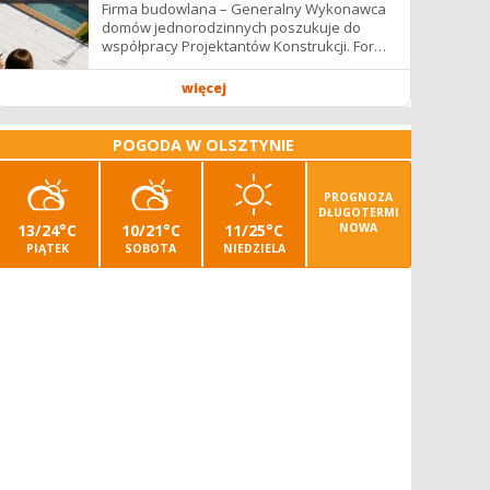
Firma budowlana – Generalny Wykonawca
domów jednorodzinnych poszukuje do
współpracy Projektantów Konstrukcji. Forma
współpracy: B2B / podwykonawstwo –
zdalnie. Wynagrodzenie: ✔ Stawki...
więcej
POGODA W OLSZTYNIE
PROGNOZA
DŁUGOTERMI
13/24°C
10/21°C
11/25°C
NOWA
PIĄTEK
SOBOTA
NIEDZIELA