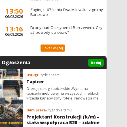
[AKTUALIZACJA]
13:50
Zaginęła 67-letnia Ewa Milewska z gminy
Barczewo
06/08.2026
13:16
Drony nad Olsztynem i Barczewem. Czy
są powody do obaw?
06/08.2026
Pokaż więcej
Ogłoszenia
Dodaj
Usługi
1 tydzień temu
Tapicer
Oferuję usługi tapicerskie .Wymiana
tapicerki meblowej na wszystkich meblach
krzesła kanapy sofy fotele .renowacja mebli
vintage,PRL. glamur
Dam pracę
2 tygodnie temu
Projektant Konstrukcji (k/m) –
stała współpraca B2B – zdalnie