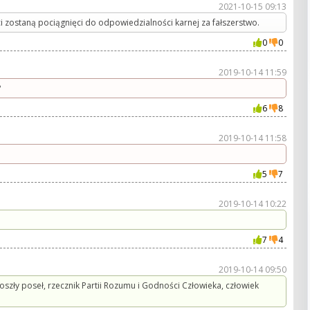
2021-10-15 09:13
i zostaną pociągnięci do odpowiedzialności karnej za fałszerstwo.
0
0
2019-10-14 11:59
?
6
8
2019-10-14 11:58
5
7
2019-10-14 10:22
7
4
2019-10-14 09:50
zły poseł, rzecznik Partii Rozumu i Godności Człowieka, człowiek