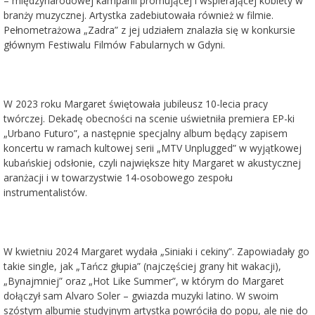
– międzynarodowej kampanii promującej i wspierającej kobiety w
branży muzycznej. Artystka zadebiutowała również w filmie.
Pełnometrażowa „Zadra” z jej udziałem znalazła się w konkursie
głównym Festiwalu Filmów Fabularnych w Gdyni.
W 2023 roku Margaret świętowała jubileusz 10-lecia pracy
twórczej. Dekadę obecności na scenie uświetniła premiera EP-ki
„Urbano Futuro”, a następnie specjalny album będący zapisem
koncertu w ramach kultowej serii „MTV Unplugged” w wyjątkowej
kubańskiej odsłonie, czyli największe hity Margaret w akustycznej
aranżacji i w towarzystwie 14-osobowego zespołu
instrumentalistów.
W kwietniu 2024 Margaret wydała „Siniaki i cekiny”. Zapowiadały go
takie single, jak „Tańcz głupia” (najczęściej grany hit wakacji),
„Bynajmniej” oraz „Hot Like Summer”, w którym do Margaret
dołączył sam Alvaro Soler – gwiazda muzyki latino. W swoim
szóstym albumie studyjnym artystka powróciła do popu, ale nie do