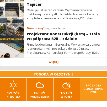
Tapicer
Oferuję usługi tapicerskie .Wymiana tapicerki
meblowej na wszystkich meblach krzesła kanapy
sofy fotele .renowacja mebli vintage,PRL. glamur
Dam pracę
2 tygodnie temu
Projektant Konstrukcji (k/m) – stała
współpraca B2B – zdalnie
Firma budowlana – Generalny Wykonawca domów
jednorodzinnych poszukuje do współpracy
Projektantów Konstrukcji. Forma współpracy: B2B /
podwykonawstwo – zdalnie. Wynagrodzenie: ✔
Stawki...
więcej
POGODA W OLSZTYNIE
PROGNOZA
DŁUGOTERMIN
12/25°C
15/30°C
12/19°C
OWA
NIEDZIELA
PONIEDZIAŁEK
WTOREK