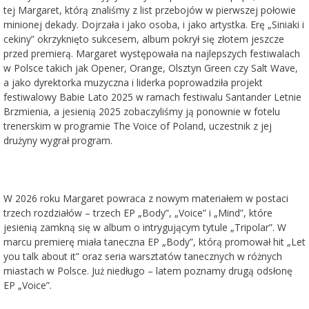
tej Margaret, którą znaliśmy z list przebojów w pierwszej połowie
minionej dekady. Dojrzała i jako osoba, i jako artystka. Erę „Siniaki i
cekiny” okrzyknięto sukcesem, album pokrył się złotem jeszcze
przed premierą. Margaret występowała na najlepszych festiwalach
w Polsce takich jak Opener, Orange, Olsztyn Green czy Salt Wave,
a jako dyrektorka muzyczna i liderka poprowadziła projekt
festiwalowy Babie Lato 2025 w ramach festiwalu Santander Letnie
Brzmienia, a jesienią 2025 zobaczyliśmy ją ponownie w fotelu
trenerskim w programie The Voice of Poland, uczestnik z jej
drużyny wygrał program.
W 2026 roku Margaret powraca z nowym materiałem w postaci
trzech rozdziałów – trzech EP „Body”, „Voice” i „Mind”, które
jesienią zamkną się w album o intrygującym tytule „Tripolar”. W
marcu premierę miała taneczna EP „Body”, którą promował hit „Let
you talk about it” oraz seria warsztatów tanecznych w różnych
miastach w Polsce. Już niedługo – latem poznamy drugą odsłonę
EP „Voice”.