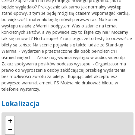
Cześć! Zapraszam na testy mojego nowego programu. Jak to
będzie wyglądało? Praktycznie tak samo jak normalny występ
stand-upowy, z tym że będę mógł się czasem wspomagać kartką,
bo większość materiału będę mówił pierwszy raz. Na koniec
występu usiądę z Wami i podpytam Was o zdanie na temat
konkretnych żartów, a wy powiecie czy to fajne czy nie? Możemy
tak się umówić? No to super! Z racji tego, że to testy to oczywiście
bilety są tańsze.Na scenie pojawią się także ludzie ze Stand-up
Warmia. - Wydarzenie przeznaczone dla osób pełnoletnich i
uśmiechniętych. - Zakaz nagrywania występu w audio, video itp. -
Zakaz spożywania posiłków podczas występu. - Organizator ma
prawo do wyproszenia osoby zakłócającej przebieg wydarzenia,
bez możliwości zwrotu za bilety. - Kupując bilet akceptujesz
powyższe warunki, ament. PS Można nie drukować biletu, w
telefonie wystarczy.
Lokalizacja
+
−