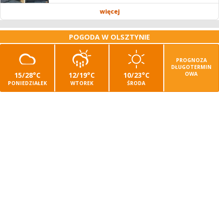
więcej
POGODA W OLSZTYNIE
PROGNOZA
DŁUGOTERMIN
15/28°C
12/19°C
10/23°C
OWA
PONIEDZIAŁEK
WTOREK
ŚRODA