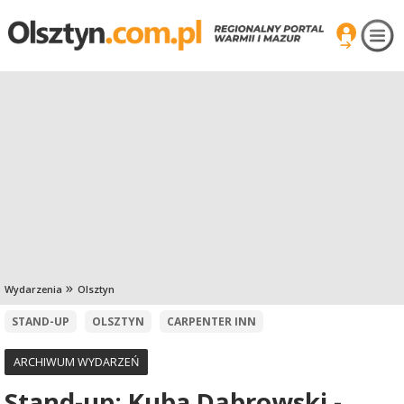
Wydarzenia
Olsztyn
STAND-UP
OLSZTYN
CARPENTER INN
ARCHIWUM WYDARZEŃ
Stand-up: Kuba Dąbrowski -