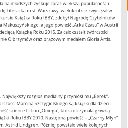
 dla najmłodszych zyskuje coraz większą popularność i
odę Literacką m.st. Warszawy, wielokrotnie zwyciężał w
nkursie Książka Roku IBBY, zdobył Nagrodę Czytelników
a Makuszyńskiego, a jego powieść „Arka Czasu” w Austrii
iecięcą Książkę Roku 2015. Za całokształt twórczości
inie Olbrzymów oraz brązowym medalem Gloria Artis.
k. Największy rozgłos medialny przyniósł mu „Berek”,
rczości Marcina Szczygielskiego są książki dla dzieci i
eść science fiction „Omega”, która otrzymała główną
siążki Roku IBBY 2010. Następną powieść – „Czarny Młyn”
m. Astrid Lindgren. Później powstało wiele kolejnych