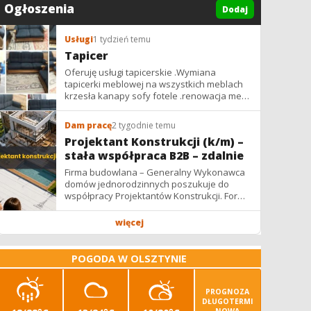
Ogłoszenia
Dodaj
Usługi
1 tydzień temu
Tapicer
Oferuję usługi tapicerskie .Wymiana
tapicerki meblowej na wszystkich meblach
krzesła kanapy sofy fotele .renowacja mebli
vintage,PRL. glamur
Dam pracę
2 tygodnie temu
Projektant Konstrukcji (k/m) –
stała współpraca B2B – zdalnie
Firma budowlana – Generalny Wykonawca
domów jednorodzinnych poszukuje do
współpracy Projektantów Konstrukcji. Forma
współpracy: B2B / podwykonawstwo –
zdalnie. Wynagrodzenie: ✔ Stawki...
więcej
POGODA W OLSZTYNIE
PROGNOZA
DŁUGOTERMI