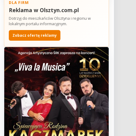
DLA FIRM
Reklama w Olsztyn.com.pl
Dotrzyj do mieszkańców Olsztyna i regionu w
lokalnym portalu informacyjnym.
Zobacz ofertę reklamy