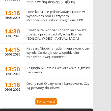
etap z ważną decyzją [ZDJĘCIA]
15:16
Dwie kierujące jednośladami ranne w
wypadkach pod Olsztynem.
06/08.2026
Motocyklistkę zabrał śmigłowiec LPR
14:30
Coraz bliżej końca? Zobacz najnowsze
postępy prac przed Wysoką Bramą
06/08.2026
[ZDJĘCIA, WIDEO] [AKTUALIZACJA]
14:15
Kętrzyn. Niepełna rada i nieprawomocny
wyrok. Co dzieje się w spółdzielni
06/08.2026
mieszkaniowej "Pionier"?
[AKTUALIZACJA]
13:50
Zaginęła 67-letnia Ewa Milewska z gminy
Barczewo
06/08.2026
13:16
Drony nad Olsztynem i Barczewem. Czy
są powody do obaw?
06/08.2026
Pokaż więcej