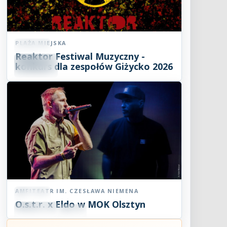
PLAŻA MIEJSKA
Koncert
Reaktor Festiwal Muzyczny -
07
SIE
konkurs dla zespołów Giżycko 2026
2026
AMFITEATR IM. CZESŁAWA NIEMENA
Koncert
O.s.t.r. x Eldo w MOK Olsztyn
07
SIE
19:00
2026