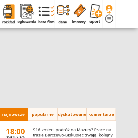
najnowsze
popularne
dyskutowane
komentarze
18:00
S16 zmieni podróż na Mazury? Prace na
trasie Barczewo-Biskupiec trwają, kolejny
06/08.2026