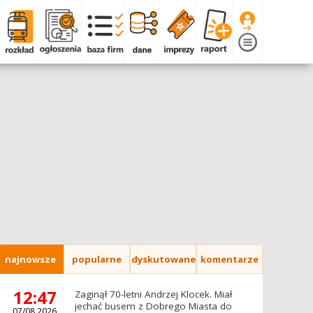
najnowsze
popularne
dyskutowane
komentarze
12:47
Zaginął 70-letni Andrzej Klocek. Miał
jechać busem z Dobrego Miasta do
07/08.2026