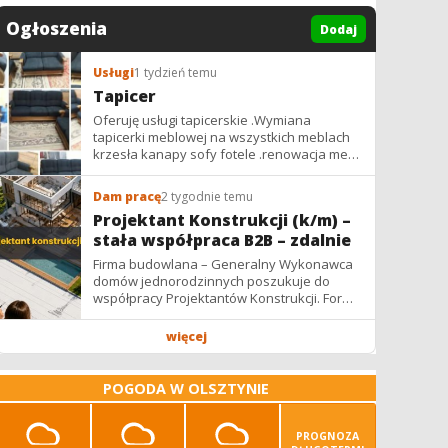
Ogłoszenia
Dodaj
Usługi
1 tydzień temu
Tapicer
Oferuję usługi tapicerskie .Wymiana
tapicerki meblowej na wszystkich meblach
krzesła kanapy sofy fotele .renowacja mebli
vintage,PRL. glamur
Dam pracę
2 tygodnie temu
Projektant Konstrukcji (k/m) –
stała współpraca B2B – zdalnie
Firma budowlana – Generalny Wykonawca
domów jednorodzinnych poszukuje do
współpracy Projektantów Konstrukcji. Forma
współpracy: B2B / podwykonawstwo –
zdalnie. Wynagrodzenie: ✔ Stawki...
więcej
POGODA W OLSZTYNIE
PROGNOZA