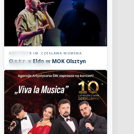
AMFITEATR IM. CZESŁAWA NIEMENA
Koncert
O.s.t.r. x Eldo w MOK Olsztyn
07
SIE
19:00
2026