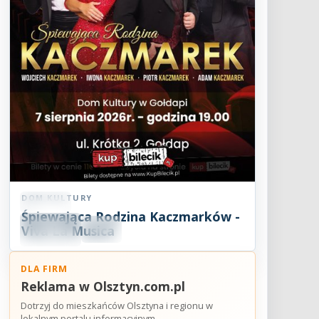
DOM KULTURY
Koncert
Śpiewająca Rodzina Kaczmarków -
07
SIE
Viva La Musica
19:00
2026
DLA FIRM
Reklama w Olsztyn.com.pl
Dotrzyj do mieszkańców Olsztyna i regionu w
lokalnym portalu informacyjnym.