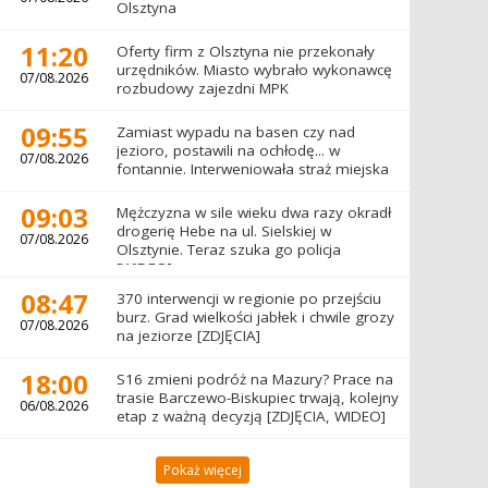
Olsztyna
11:20
Oferty firm z Olsztyna nie przekonały
urzędników. Miasto wybrało wykonawcę
07/08.2026
rozbudowy zajezdni MPK
09:55
Zamiast wypadu na basen czy nad
jezioro, postawili na ochłodę... w
07/08.2026
fontannie. Interweniowała straż miejska
09:03
Mężczyzna w sile wieku dwa razy okradł
drogerię Hebe na ul. Sielskiej w
07/08.2026
Olsztynie. Teraz szuka go policja
[WIDEO]
08:47
370 interwencji w regionie po przejściu
burz. Grad wielkości jabłek i chwile grozy
07/08.2026
na jeziorze [ZDJĘCIA]
18:00
S16 zmieni podróż na Mazury? Prace na
trasie Barczewo-Biskupiec trwają, kolejny
06/08.2026
etap z ważną decyzją [ZDJĘCIA, WIDEO]
Pokaż więcej