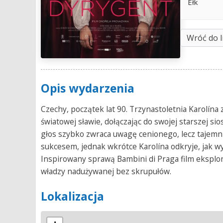
Ełk
Wróć do l
Opis wydarzenia
Czechy, początek lat 90. Trzynastoletnia Karolína
światowej sławie, dołączając do swojej starszej si
głos szybko zwraca uwagę cenionego, lecz tajemn
sukcesem, jednak wkrótce Karolína odkryje, jak wys
Inspirowany sprawą Bambini di Praga film eksplor
władzy nadużywanej bez skrupułów.
Lokalizacja