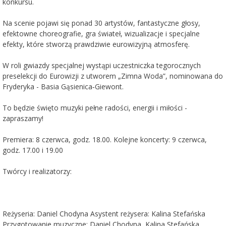
konkursu.
Na scenie pojawi się ponad 30 artystów, fantastyczne głosy,
efektowne choreografie, gra świateł, wizualizacje i specjalne
efekty, które stworzą prawdziwie eurowizyjną atmosferę.
W roli gwiazdy specjalnej wystąpi uczestniczka tegorocznych
preselekcji do Eurowizji z utworem „Zimna Woda”, nominowana do
Fryderyka - Basia Gąsienica‑Giewont.
To będzie święto muzyki pełne radości, energii i miłości -
zapraszamy!
Premiera: 8 czerwca, godz. 18.00. Kolejne koncerty: 9 czerwca,
godz. 17.00 i 19.00
Twórcy i realizatorzy:
Reżyseria: Daniel Chodyna Asystent reżysera: Kalina Stefańska
Przygotowanie muzyczne: Daniel Chodyna, Kalina Stefańska