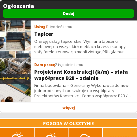
Ogłoszenia
Dodaj
Usługi
1 tydzień temu
Tapicer
Oferuję usługi tapicerskie .Wymiana tapicerki
meblowej na wszystkich meblach krzesła kanapy
sofy fotele .renowacja mebli vintage,PRL. glamur
Dam pracę
2 tygodnie temu
Projektant Konstrukcji (k/m) – stała
współpraca B2B – zdalnie
Firma budowlana – Generalny Wykonawca domów
jednorodzinnych poszukuje do współpracy
Projektantów Konstrukcji. Forma współpracy: B2B /
podwykonawstwo – zdalnie. Wynagrodzenie: ✔
Stawki...
więcej
POGODA W OLSZTYNIE