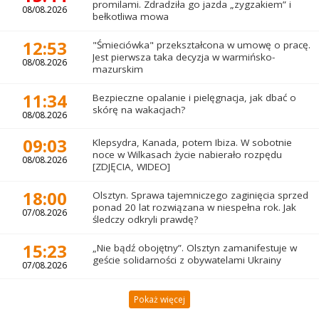
promilami. Zdradziła go jazda „zygzakiem” i
08/08.2026
bełkotliwa mowa
12:53
"Śmieciówka" przekształcona w umowę o pracę.
Jest pierwsza taka decyzja w warmińsko-
08/08.2026
mazurskim
11:34
Bezpieczne opalanie i pielęgnacja, jak dbać o
skórę na wakacjach?
08/08.2026
09:03
Klepsydra, Kanada, potem Ibiza. W sobotnie
noce w Wilkasach życie nabierało rozpędu
08/08.2026
[ZDJĘCIA, WIDEO]
18:00
Olsztyn. Sprawa tajemniczego zaginięcia sprzed
ponad 20 lat rozwiązana w niespełna rok. Jak
07/08.2026
śledczy odkryli prawdę?
15:23
„Nie bądź obojętny”. Olsztyn zamanifestuje w
geście solidarności z obywatelami Ukrainy
07/08.2026
Pokaż więcej