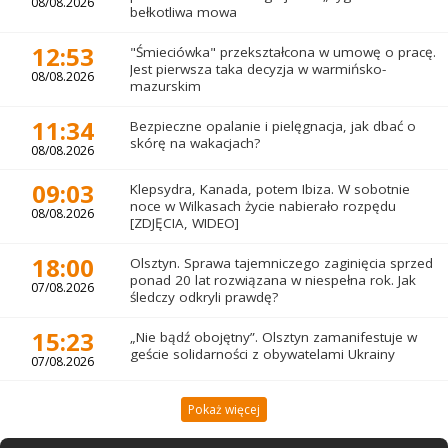
08/08.2026
bełkotliwa mowa
12:53
"Śmieciówka" przekształcona w umowę o pracę.
Jest pierwsza taka decyzja w warmińsko-
08/08.2026
mazurskim
11:34
Bezpieczne opalanie i pielęgnacja, jak dbać o
skórę na wakacjach?
08/08.2026
09:03
Klepsydra, Kanada, potem Ibiza. W sobotnie
noce w Wilkasach życie nabierało rozpędu
08/08.2026
[ZDJĘCIA, WIDEO]
18:00
Olsztyn. Sprawa tajemniczego zaginięcia sprzed
ponad 20 lat rozwiązana w niespełna rok. Jak
07/08.2026
śledczy odkryli prawdę?
15:23
„Nie bądź obojętny”. Olsztyn zamanifestuje w
geście solidarności z obywatelami Ukrainy
07/08.2026
Pokaż więcej