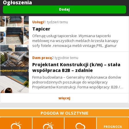
Ogłoszenia
Dodaj
Usługi
1 tydzień temu
Tapicer
Oferuję usługi tapicerskie .Wymiana tapicerki
meblowej na wszystkich meblach krzesła kanapy
sofy fotele .renowacja mebli vintage,PRL. glamur
Dam pracę
2 tygodnie temu
Projektant Konstrukcji (k/m) – stała
współpraca B2B – zdalnie
Firma budowlana – Generalny Wykonawca domów
jednorodzinnych poszukuje do współpracy
Projektantów Konstrukcji. Forma współpracy: B2B /
podwykonawstwo – zdalnie. Wynagrodzenie: ✔
Stawki...
więcej
POGODA W OLSZTYNIE
PROGNOZA