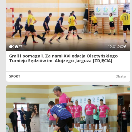
2
27
12.01.2026
Grali i pomagali. Za nami XVI edycja Olsztyńskiego
Turnieju Sędziów im. Alojzego Jarguza [ZDJĘCIA]
SPORT
Olsztyn