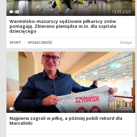
2
55
13.01.2025
Warmińsko-mazurscy sędziowie piłkarscy znów
pomagają. Zbierano pieniądze m.in. dla szpitala
dziecięcego
SPORT
•
SPOŁECZNOŚĆ
Olsztyn
1
15.01.2024
Najpierw zagrali w piłkę, a później pobili rekord dla
Marcelinki