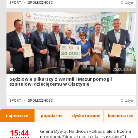
SPORT
•
SPOŁECZNOŚĆ
Olsztyn
5
25.09.2023
Sędziowie piłkarscy z Warmii i Mazur pomogli
szpitalowi dziecięcemu w Olsztynie
SPORT
•
SPOŁECZNOŚĆ
Olsztyn
najnowsze
popularne
dyskutowane
komentarze
15:44
Gmina Dywity. Na dwóch kółkach, ale z trzema
promilami. Zdradziła go jazda „zygzakiem” i