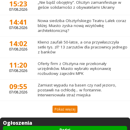
15:23
„Nie bądź obojętny”. Olsztyn zamanifestuje w
geście solidarności z obywatelami Ukrainy
07/08.2026
14:41
Nowa siedziba Olsztyńskiego Teatru Lalek coraz
bliżej. Miasto zyska nową wizytówkę
07/08.2026
architektoniczną?
14:02
Klienci zaufali 50-latce, a ona przywłaszczyła
setki tys. zł? 13 zarzutów dla pracownicy jednego
07/08.2026
z banków
11:20
Oferty firm z Olsztyna nie przekonały
urzędników. Miasto wybrało wykonawcę
07/08.2026
rozbudowy zajezdni MPK
09:55
Zamiast wypadu na basen czy nad jezioro,
postawili na ochłodę... w fontannie.
07/08.2026
Interweniowała straż miejska
Pokaż więcej
Ogłoszenia
Dodaj