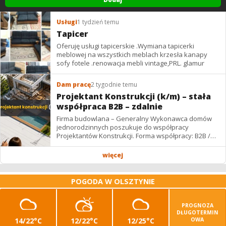
Usługi
1 tydzień temu
Tapicer
Oferuję usługi tapicerskie .Wymiana tapicerki
meblowej na wszystkich meblach krzesła kanapy
sofy fotele .renowacja mebli vintage,PRL. glamur
Dam pracę
2 tygodnie temu
Projektant Konstrukcji (k/m) – stała
współpraca B2B – zdalnie
Firma budowlana – Generalny Wykonawca domów
jednorodzinnych poszukuje do współpracy
Projektantów Konstrukcji. Forma współpracy: B2B /
podwykonawstwo – zdalnie. Wynagrodzenie: ✔
Stawki...
więcej
POGODA W OLSZTYNIE
PROGNOZA
DŁUGOTERMIN
14/22°C
12/22°C
12/25°C
OWA