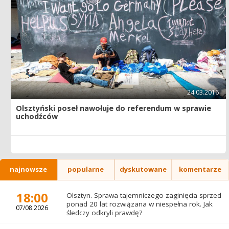
24.03.2016
Olsztyński poseł nawołuje do referendum w sprawie
uchodźców
najnowsze
popularne
dyskutowane
komentarze
18:00
Olsztyn. Sprawa tajemniczego zaginięcia sprzed
ponad 20 lat rozwiązana w niespełna rok. Jak
07/08.2026
śledczy odkryli prawdę?