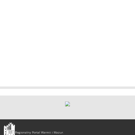
Olsztyn
-
Regionalny Portal Warmii i Mazur.