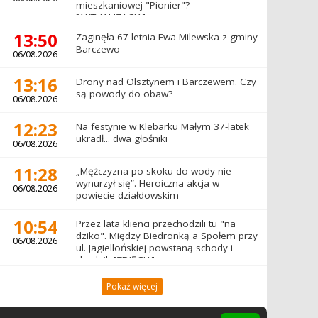
mieszkaniowej "Pionier"?
[AKTUALIZACJA]
13:50
Zaginęła 67-letnia Ewa Milewska z gminy
Barczewo
06/08.2026
13:16
Drony nad Olsztynem i Barczewem. Czy
są powody do obaw?
06/08.2026
12:23
Na festynie w Klebarku Małym 37-latek
ukradł... dwa głośniki
06/08.2026
11:28
„Mężczyzna po skoku do wody nie
wynurzył się”. Heroiczna akcja w
06/08.2026
powiecie działdowskim
10:54
Przez lata klienci przechodzili tu "na
dziko". Między Biedronką a Społem przy
06/08.2026
ul. Jagiellońskiej powstaną schody i
chodnik [ZDJĘCIA]
Pokaż więcej