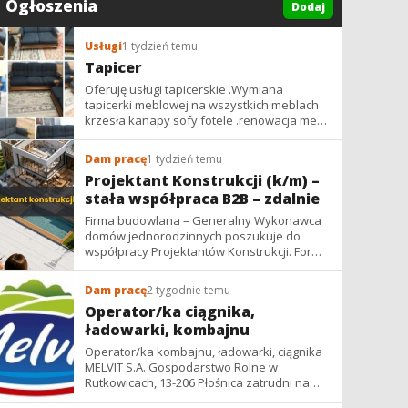
Ogłoszenia
Dodaj
Usługi
1 tydzień temu
Tapicer
Oferuję usługi tapicerskie .Wymiana
tapicerki meblowej na wszystkich meblach
krzesła kanapy sofy fotele .renowacja mebli
vintage,PRL. glamur
Dam pracę
1 tydzień temu
Projektant Konstrukcji (k/m) –
stała współpraca B2B – zdalnie
Firma budowlana – Generalny Wykonawca
domów jednorodzinnych poszukuje do
współpracy Projektantów Konstrukcji. Forma
współpracy: B2B / podwykonawstwo –
zdalnie. Wynagrodzenie: ✔ Stawki...
Dam pracę
2 tygodnie temu
Operator/ka ciągnika,
ładowarki, kombajnu
Operator/ka kombajnu, ładowarki, ciągnika
MELVIT S.A. Gospodarstwo Rolne w
Rutkowicach, 13-206 Płośnica zatrudni na
umowę zlecenie na okres żniw: -