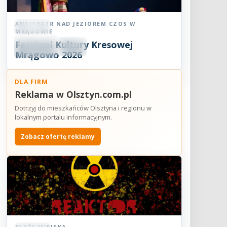
AMFITEATR NAD JEZIOREM CZOS W
Koncert
MRĄGOWIE
06
Festiwal Kultury Kresowej
SIE
18:30
2026
Mrągowo 2026
DLA FIRM
Reklama w Olsztyn.com.pl
Dotrzyj do mieszkańców Olsztyna i regionu w
lokalnym portalu informacyjnym.
Zobacz ofertę reklamy
PLAŻA MIEJSKA