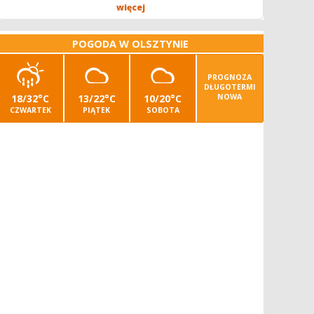
operatora/kę kombajnu z uprawnieniami -...
więcej
POGODA W OLSZTYNIE
PROGNOZA
DŁUGOTERMI
18/32°C
13/22°C
10/20°C
NOWA
CZWARTEK
PIĄTEK
SOBOTA