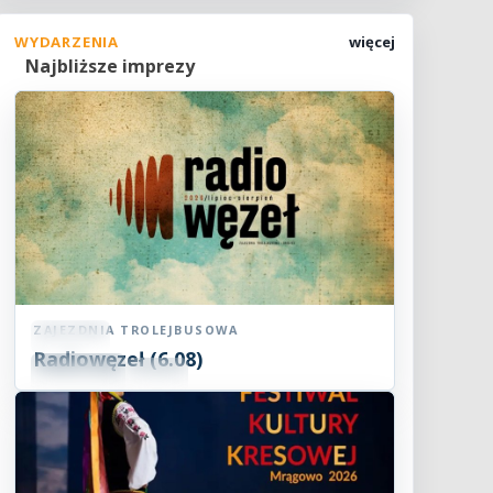
WYDARZENIA
więcej
Najbliższe imprezy
ZAJEZDNIA TROLEJBUSOWA
Koncert
Radiowęzeł (6.08)
06
SIE
18:00
2026