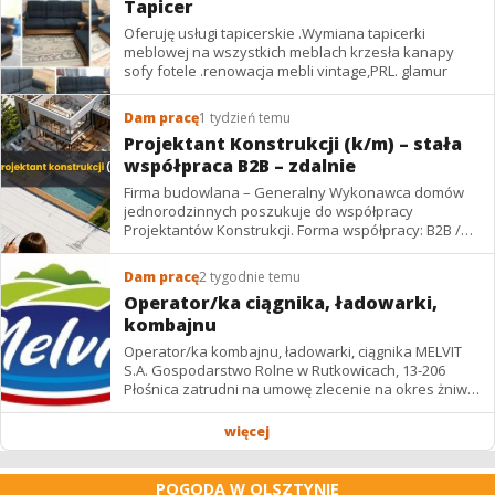
Tapicer
Oferuję usługi tapicerskie .Wymiana tapicerki
meblowej na wszystkich meblach krzesła kanapy
sofy fotele .renowacja mebli vintage,PRL. glamur
Dam pracę
1 tydzień temu
Projektant Konstrukcji (k/m) – stała
współpraca B2B – zdalnie
Firma budowlana – Generalny Wykonawca domów
jednorodzinnych poszukuje do współpracy
Projektantów Konstrukcji. Forma współpracy: B2B /
podwykonawstwo – zdalnie. Wynagrodzenie: ✔
Stawki...
Dam pracę
2 tygodnie temu
Operator/ka ciągnika, ładowarki,
kombajnu
Operator/ka kombajnu, ładowarki, ciągnika MELVIT
S.A. Gospodarstwo Rolne w Rutkowicach, 13-206
Płośnica zatrudni na umowę zlecenie na okres żniw: -
operatora/kę kombajnu z uprawnieniami -...
więcej
POGODA W OLSZTYNIE