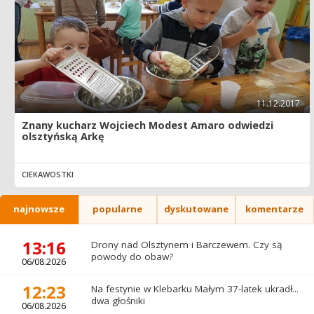
11.12.2017
Znany kucharz Wojciech Modest Amaro odwiedzi
olsztyńską Arkę
CIEKAWOSTKI
najnowsze
popularne
dyskutowane
komentarze
13:16
Drony nad Olsztynem i Barczewem. Czy są
powody do obaw?
06/08.2026
12:23
Na festynie w Klebarku Małym 37-latek ukradł...
dwa głośniki
06/08.2026