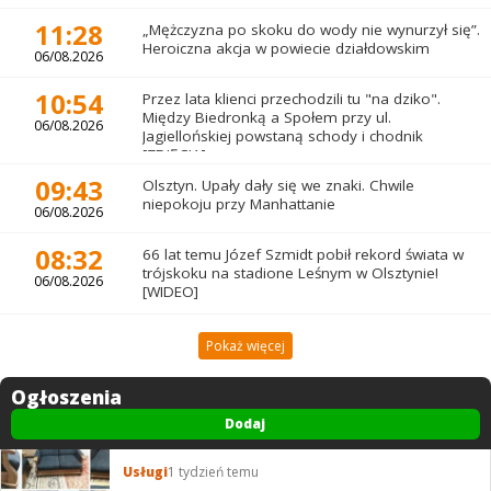
11:28
„Mężczyzna po skoku do wody nie wynurzył się”.
Heroiczna akcja w powiecie działdowskim
06/08.2026
10:54
Przez lata klienci przechodzili tu "na dziko".
Między Biedronką a Społem przy ul.
06/08.2026
Jagiellońskiej powstaną schody i chodnik
[ZDJĘCIA]
09:43
Olsztyn. Upały dały się we znaki. Chwile
niepokoju przy Manhattanie
06/08.2026
08:32
66 lat temu Józef Szmidt pobił rekord świata w
trójskoku na stadione Leśnym w Olsztynie!
06/08.2026
[WIDEO]
Pokaż więcej
Ogłoszenia
Dodaj
Usługi
1 tydzień temu