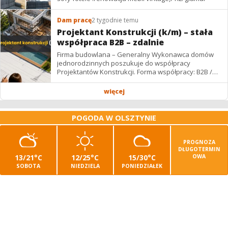
Dam pracę
2 tygodnie temu
Projektant Konstrukcji (k/m) – stała
współpraca B2B – zdalnie
Firma budowlana – Generalny Wykonawca domów
jednorodzinnych poszukuje do współpracy
Projektantów Konstrukcji. Forma współpracy: B2B /
podwykonawstwo – zdalnie. Wynagrodzenie: ✔
Stawki...
więcej
POGODA W OLSZTYNIE
PROGNOZA
DŁUGOTERMIN
13/21°C
12/25°C
15/30°C
OWA
SOBOTA
NIEDZIELA
PONIEDZIAŁEK