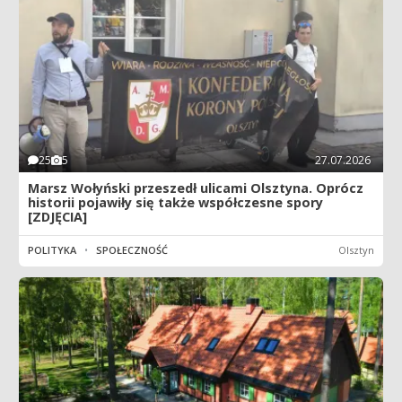
25
5
27.07.2026
Marsz Wołyński przeszedł ulicami Olsztyna. Oprócz
historii pojawiły się także współczesne spory
[ZDJĘCIA]
POLITYKA
•
SPOŁECZNOŚĆ
Olsztyn