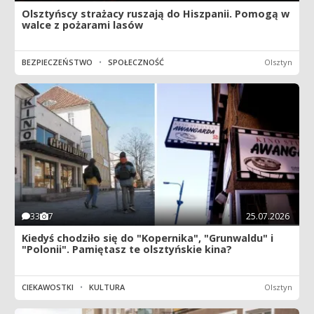
Olsztyńscy strażacy ruszają do Hiszpanii. Pomogą w
walce z pożarami lasów
BEZPIECZEŃSTWO
•
SPOŁECZNOŚĆ
Olsztyn
33
7
25.07.2026
Kiedyś chodziło się do "Kopernika", "Grunwaldu" i
"Polonii". Pamiętasz te olsztyńskie kina?
CIEKAWOSTKI
•
KULTURA
Olsztyn