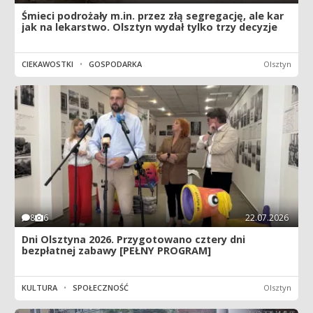
Śmieci podrożały m.in. przez złą segregację, ale kar
jak na lekarstwo. Olsztyn wydał tylko trzy decyzje
CIEKAWOSTKI
•
GOSPODARKA
Olsztyn
8
6
22.07.2026
Dni Olsztyna 2026. Przygotowano cztery dni
bezpłatnej zabawy [PEŁNY PROGRAM]
KULTURA
•
SPOŁECZNOŚĆ
Olsztyn