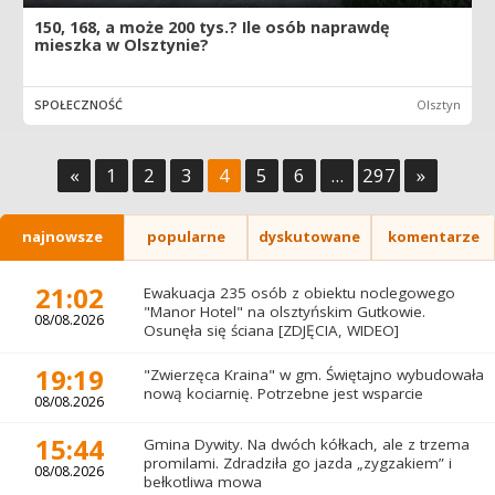
150, 168, a może 200 tys.? Ile osób naprawdę
mieszka w Olsztynie?
SPOŁECZNOŚĆ
Olsztyn
«
1
2
3
4
5
6
...
297
»
najnowsze
popularne
dyskutowane
komentarze
21:02
Ewakuacja 235 osób z obiektu noclegowego
"Manor Hotel" na olsztyńskim Gutkowie.
08/08.2026
Osunęła się ściana [ZDJĘCIA, WIDEO]
19:19
"Zwierzęca Kraina" w gm. Świętajno wybudowała
nową kociarnię. Potrzebne jest wsparcie
08/08.2026
15:44
Gmina Dywity. Na dwóch kółkach, ale z trzema
promilami. Zdradziła go jazda „zygzakiem” i
08/08.2026
bełkotliwa mowa