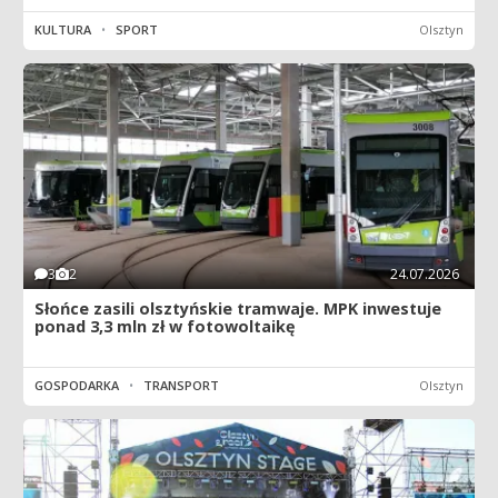
KULTURA
•
SPORT
Olsztyn
3
2
24.07.2026
Słońce zasili olsztyńskie tramwaje. MPK inwestuje
ponad 3,3 mln zł w fotowoltaikę
GOSPODARKA
•
TRANSPORT
Olsztyn