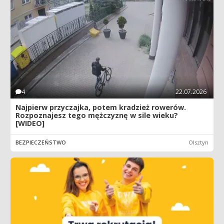
4
22.07.2026
Najpierw przyczajka, potem kradzież rowerów.
Rozpoznajesz tego mężczyznę w sile wieku?
[WIDEO]
BEZPIECZEŃSTWO
Olsztyn