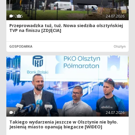
12
5
24.07.2026
Przeprowadzka tuż, tuż. Nowa siedziba olsztyńskiej
TVP na finiszu [ZDJĘCIA]
GOSPODARKA
Olsztyn
4
24.07.2026
Takiego wydarzenia jeszcze w Olsztynie nie było.
Jesienią miasto opanują biegacze [WIDEO]