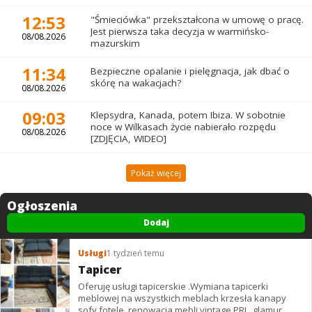
12:53
"Śmieciówka" przekształcona w umowę o pracę.
Jest pierwsza taka decyzja w warmińsko-
08/08.2026
mazurskim
11:34
Bezpieczne opalanie i pielęgnacja, jak dbać o
skórę na wakacjach?
08/08.2026
09:03
Klepsydra, Kanada, potem Ibiza. W sobotnie
noce w Wilkasach życie nabierało rozpędu
08/08.2026
[ZDJĘCIA, WIDEO]
Pokaż więcej
Ogłoszenia
Dodaj
Usługi
1 tydzień temu
Tapicer
Oferuję usługi tapicerskie .Wymiana tapicerki
meblowej na wszystkich meblach krzesła kanapy
sofy fotele .renowacja mebli vintage,PRL. glamur