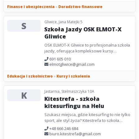
Finanse i ubezpieczenia
»
Doradztwo finansowe
Gliwice, Jana Matejki 5
S
Szkoła Jazdy OSK ELMOT-X
Gliwice
OSK ELMOT-X Gliwice to profesjonalna szkoła
jazdy, oferująca kompleksowe kursy
przygotowujące do egzaminu na prawo jazdy.
691 605 010
Zapewniamy zarówno...
elmotgliwice@gmail.com
Edukacja i szkolnictwo
»
Kursy i szkolenia
Jastarnia, Stelmaszczyka 10A
K
Kitestrefa - szkoła
kitesurfingu na Helu
Szukasz miejsca, gdzie kitesurfing to nie tylko
sport, ale styl życia? Kitestrefa to szkoła
kitesurfingu, która rozwinie Twoje skrzydła!...
+48 666 246 684
biuro.kitestrefa@gmail.com