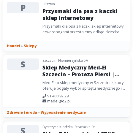
Olsztyn
P
Przysmaki dla psa z kaczki
sklep internetowy
Przysmaki dla psa z kaczki sklep internetowy
czworonogami przestajemy odkąd dziecka.
Obiekt handlowy, jaki drogi Czytelniku masz
przesłankę...
Handel
»
Sklepy
Szczecin, Niemierzyńska 5A
S
Sklep Medyczny Med-El
Szczecin – Proteza Piersi |
Worki Stomijne | Biustonosze
Med-El to sklep medyczny w Szczecinie, który
Dla Amazonek | Sprzęt
oferuje bogaty wybór sprzętu medycznego i
Medyczny
ortopedycznego. W naszej ofercie znajdują
91 488 92 29
się między...
medel@o2.pl
Zdrowie i uroda
»
Wyposażenie medyczne
Bystrzyca Kłodzka, Strażacka 9c
S