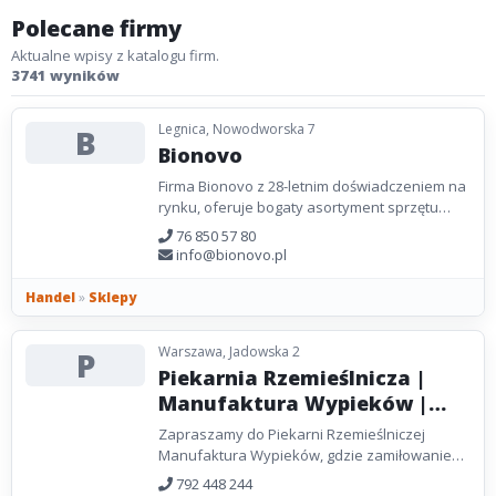
Polecane firmy
Aktualne wpisy z katalogu firm.
3741 wyników
Legnica, Nowodworska 7
B
Bionovo
Firma Bionovo z 28-letnim doświadczeniem na
rynku, oferuje bogaty asortyment sprzętu
laboratoryjnego oraz odczynników. Dzięki
76 850 57 80
nowoczesnym...
info@bionovo.pl
Handel
»
Sklepy
Warszawa, Jadowska 2
P
Piekarnia Rzemieślnicza |
Manufaktura Wypieków |
Piekarnia Warszawa
Zapraszamy do Piekarni Rzemieślniczej
Manufaktura Wypieków, gdzie zamiłowanie
do pieczenia łączy się z tradycyjnymi
792 448 244