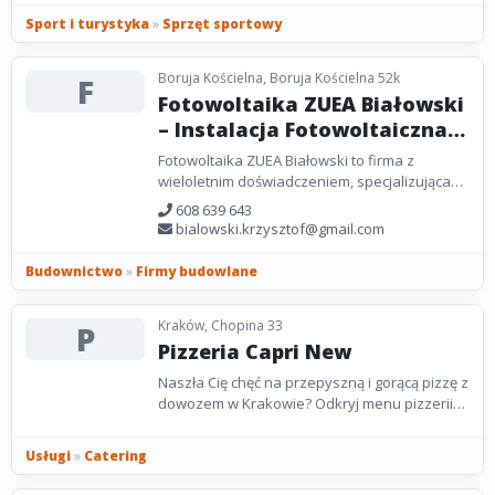
Sport i turystyka
»
Sprzęt sportowy
Boruja Kościelna, Boruja Kościelna 52k
F
Fotowoltaika ZUEA Białowski
– Instalacja Fotowoltaiczna |
Panele Słoneczne |
Fotowoltaika ZUEA Białowski to firma z
Technologia Solar Edge
wieloletnim doświadczeniem, specjalizująca
się w projektowaniu i montażu systemów
608 639 643
fotowoltaicznych...
bialowski.krzysztof@gmail.com
Budownictwo
»
Firmy budowlane
Kraków, Chopina 33
P
Pizzeria Capri New
Naszła Cię chęć na przepyszną i gorącą pizzę z
dowozem w Krakowie? Odkryj menu pizzerii
Capri New, w którym znajdziesz zarówno
włoskie...
Usługi
»
Catering