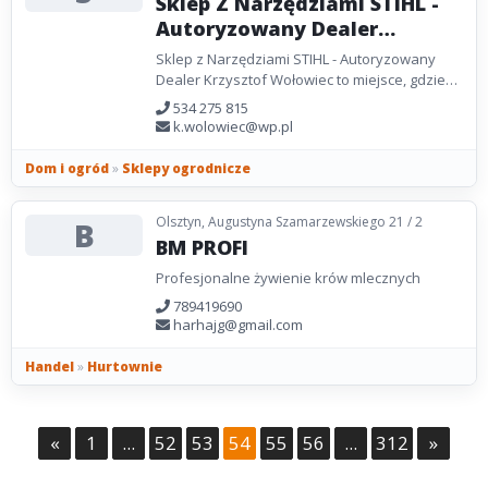
Sklep Z Narzędziami STIHL -
Autoryzowany Dealer
Krzysztof Wołowiec | Serwis
Sklep z Narzędziami STIHL - Autoryzowany
Gaśnic
Dealer Krzysztof Wołowiec to miejsce, gdzie
znajdziesz niezawodne kosiarki, pilarki
534 275 815
łańcuchowe oraz...
k.wolowiec@wp.pl
Dom i ogród
»
Sklepy ogrodnicze
Olsztyn, Augustyna Szamarzewskiego 21 / 2
B
BM PROFI
Profesjonalne żywienie krów mlecznych
789419690
harhajg@gmail.com
Handel
»
Hurtownie
«
1
...
52
53
54
55
56
...
312
»