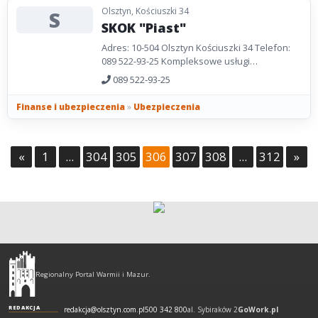
Olsztyn, Kościuszki 34
S
SKOK "Piast"
Adres: 10-504 Olsztyn Kościuszki 34 Telefon:
089 522-93-25 Kompleksowe usługi
ubezpieczeniowe i finansowe. Udzielanie
089 522-93-25
pożyczek Obsługa rachunków...
Finanse i ubezpieczenia
»
Ubezpieczenia
«
1
...
304
305
306
307
308
...
312
»
Olsztyn
-
Regionalny Portal Warmii i Mazur.
regionalny
portal
REDAKCJA
redakcja@olsztyn.com.pl
500 342 800
al. Sybiraków 2
GoWork.pl