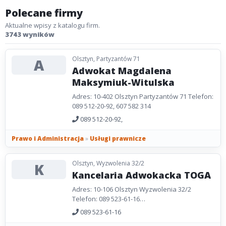
Polecane firmy
Aktualne wpisy z katalogu firm.
3743 wyników
Olsztyn, Partyzantów 71
A
Adwokat Magdalena
Maksymiuk-Witulska
Adres: 10-402 Olsztyn Partyzantów 71 Telefon:
089 512-20-92, 607 582 314
089 512-20-92,
Prawo i Administracja
»
Usługi prawnicze
Olsztyn, Wyzwolenia 32/2
K
Kancelaria Adwokacka TOGA
Adres: 10-106 Olsztyn Wyzwolenia 32/2
Telefon: 089 523-61-16
kancelaria@adwokaci.olsztyn.pl
Prawo karne,
089 523-61-16
rodzinne, sprawy cywilne, gospodarcze...