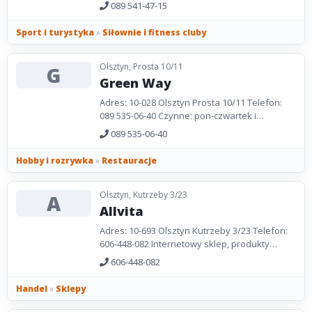
aerobiku dla początkujących i
089 541-47-15
zaawansowanych. Strona WWW:...
Sport i turystyka
»
Siłownie i fitness cluby
Olsztyn, Prosta 10/11
G
Green Way
Adres: 10-028 Olsztyn Prosta 10/11 Telefon:
089 535-06-40 Czynne: pon-czwartek i
niedziela 10.00-21.00, piątek-sobota 10.00-
089 535-06-40
22.00. Strona WWW:...
Hobby i rozrywka
»
Restauracje
Olsztyn, Kutrzeby 3/23
A
Allvita
Adres: 10-693 Olsztyn Kutrzeby 3/23 Telefon:
606-448-082 Internetowy sklep, produkty
naturalne. Strona WWW: www.tiens-polska.pl
606-448-082
Handel
»
Sklepy