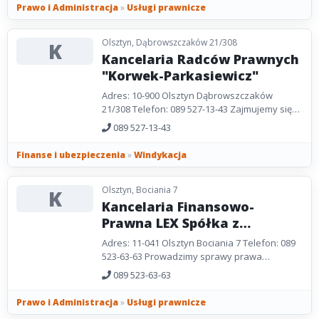
Prawo i Administracja
»
Usługi prawnicze
Olsztyn, Dąbrowszczaków 21/308
K
Kancelaria Radców Prawnych
"Korwek-Parkasiewicz"
Adres: 10-900 Olsztyn Dąbrowszczaków
21/308 Telefon: 089 527-13-43 Zajmujemy się
windykacją wierzytelności Klienta, rejestracją
089 527-13-43
podmiotu...
Finanse i ubezpieczenia
»
Windykacja
Olsztyn, Bociania 7
K
Kancelaria Finansowo-
Prawna LEX Spółka z
Ograniczoną
Adres: 11-041 Olsztyn Bociania 7 Telefon: 089
Odpowiedzialnością
523-63-63 Prowadzimy sprawy prawa
cywilnego, gospodarczego, pracy,
089 523-63-63
podatkowego i administracyjnego...
Prawo i Administracja
»
Usługi prawnicze