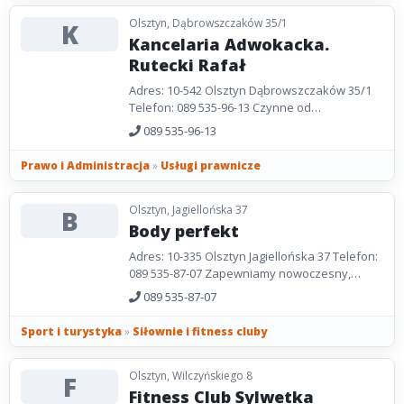
Olsztyn, Dąbrowszczaków 35/1
K
Kancelaria Adwokacka.
Rutecki Rafał
Adres: 10-542 Olsztyn Dąbrowszczaków 35/1
Telefon: 089 535-96-13 Czynne od
poniedziałku do piątku: 8.00-15.00.
089 535-96-13
Prawo i Administracja
»
Usługi prawnicze
Olsztyn, Jagiellońska 37
B
Body perfekt
Adres: 10-335 Olsztyn Jagiellońska 37 Telefon:
089 535-87-07 Zapewniamy nowoczesny,
profesjonalny sprzęt siłowy, dowolny czas
089 535-87-07
każdego treningu,...
Sport i turystyka
»
Siłownie i fitness cluby
Olsztyn, Wilczyńskiego 8
F
Fitness Club Sylwetka