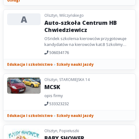
Usługi
Olsztyn, Wilczyńskiego
A
Auto-szkoła Centrum HB
Chwiedziewicz
OSridek szkolenia kierowców przygotowuje
kandydatów na kierowców kat.B Szkolimy
solidnie i skutecznie przygotowując chętnych...
506034176
Edukacja i szkolnictwo
»
Szkoły nauki jazdy
Olsztyn, STAROMIEJSKA 14
MCSK
opis firmy
533323232
Edukacja i szkolnictwo
»
Szkoły nauki jazdy
Olsztyn, Popiełuszki
BABY SHOWER