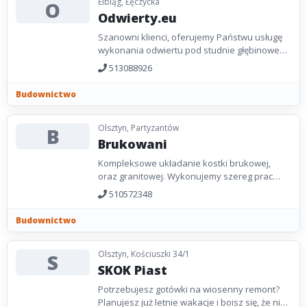
Elbląg, Łęczycka
O
Odwierty.eu
Szanowni klienci, oferujemy Państwu usługę
wykonania odwiertu pod studnie głębinowe
oraz pod pompy ciepła. Dysponujemy
513088926
nowoczesną wiertnicą,...
Budownictwo
Olsztyn, Partyzantów
B
Brukowani
Kompleksowe układanie kostki brukowej,
oraz granitowej. Wykonujemy szereg prac
brukarskich min. parkingi, tarasy, podjazdy,
510572348
chodniki. Ciekawe...
Budownictwo
Olsztyn, Kościuszki 34/1
S
SKOK Piast
Potrzebujesz gotówki na wiosenny remont?
Planujesz już letnie wakacje i boisz się, że nie