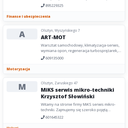
masz wystarczających środków
895229325
finansowych?...
Finanse i ubezpieczenia
Olsztyn, Wyszyńskiego 7
A
ART-MOT
Warsztat samochodowy, klimatyzacja-serwis,
wymiana opon, regeneracja turbosprężarek,
rozrządy, sprzęgła, układy hamulcowe,
609135000
zawieszenia,...
Motoryzacja
Olsztyn, Zaruskiego 47
M
MiKS serwis mikro-techniki
Krzysztof Słowiński
Witamy na stronie firmy MiKS serwis mikro-
techniki. Zajmujemy się szeroko pojętą
automatyką biurową. W swoich działaniach
601645322
kieruje się...