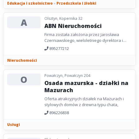
Edukacja i szkolnictwo
»
Przedszkola i żłobki
Olsztyn, Kopernika 32
A
ABN Nieruchomości
Firma została założona przez Jarosława
Czerniawskiego, wieloletniego dyrektora i
prezesa Zakładu Budynków Komunalnych II w
895277212
Olsztynie,...
Nieruchomości
Powałczyn, Powałczyn 204
O
Osada mazurska - działki na
Mazurach
Oferta atrakcyjnych działek na Mazurach i
stylowych domów z drewna typu chata,
896226838
Usługi