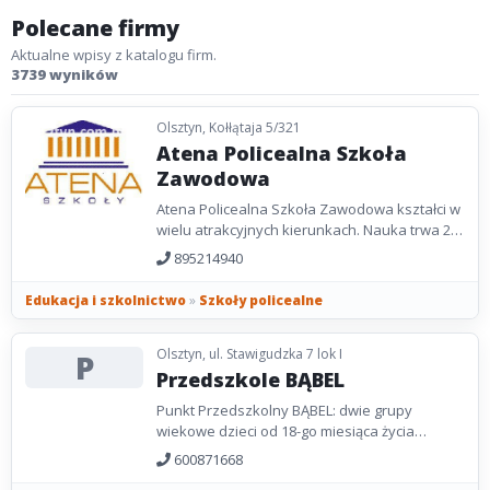
Polecane firmy
Aktualne wpisy z katalogu firm.
3739 wyników
Olsztyn, Kołłątaja 5/321
Atena Policealna Szkoła
Zawodowa
Atena Policealna Szkoła Zawodowa kształci w
wielu atrakcyjnych kierunkach. Nauka trwa 2
lata. Podstawa przyjęcia jest świadectwo
895214940
ukończenia...
Edukacja i szkolnictwo
»
Szkoły policealne
Olsztyn, ul. Stawigudzka 7 lok I
P
Przedszkole BĄBEL
Punkt Przedszkolny BĄBEL: dwie grupy
wiekowe dzieci od 18-go miesiąca życia
czynne 6:30-18:00 od poniedziałku do piątku
600871668
nauka poprzez...