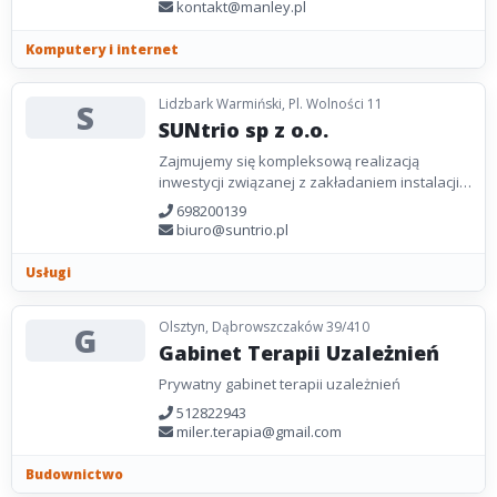
obsługuje w zakresie...
kontakt@manley.pl
Komputery i internet
Lidzbark Warmiński, Pl. Wolności 11
S
SUNtrio sp z o.o.
Zajmujemy się kompleksową realizacją
inwestycji związanej z zakładaniem instalacji
fotowoltaicznych: począwszy od fazy
698200139
projektowej, przez...
biuro@suntrio.pl
Usługi
Olsztyn, Dąbrowszczaków 39/410
G
Gabinet Terapii Uzależnień
Prywatny gabinet terapii uzależnień
512822943
miler.terapia@gmail.com
Budownictwo