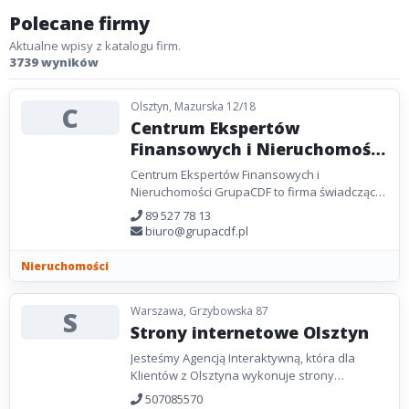
Polecane firmy
Aktualne wpisy z katalogu firm.
3739 wyników
Olsztyn, Mazurska 12/18
C
Centrum Ekspertów
Finansowych i Nieruchomości
GrupaCDF
Centrum Ekspertów Finansowych i
Nieruchomości GrupaCDF to firma świadcząca
kompleksowe usługi, łączące w sobie biuro
89 527 78 13
doradztwa finansowego...
biuro@grupacdf.pl
Nieruchomości
Warszawa, Grzybowska 87
S
Strony internetowe Olsztyn
Jesteśmy Agencją Interaktywną, która dla
Klientów z Olsztyna wykonuje strony
internetowe, sklepy internetowe oraz
507085570