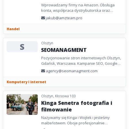
Wprowadzamy firmy na Amazon. Obsługa
konta, współpraca dystrybutorska oraz
producenta
jakub@amzteam.pro
Handel
Olsztyn
S
SEOMANAGMENT
Pozycjonowanie stron internetowych Olsztyn,
Gdańsk, Warszawa. Kampanie SEO, Google
Ads, Social Marketing.
agency@seomanagment.com
Komputery i internet
Olsztyn, Kłosowa 103
Kinga Senetra fotografia i
filmowanie
Nazywamy się Kinga i Wojtek i jesteśmy
małżeństwem. Oboje profesjonalnie
zajmujemy się fotografią i kamerowaniem.