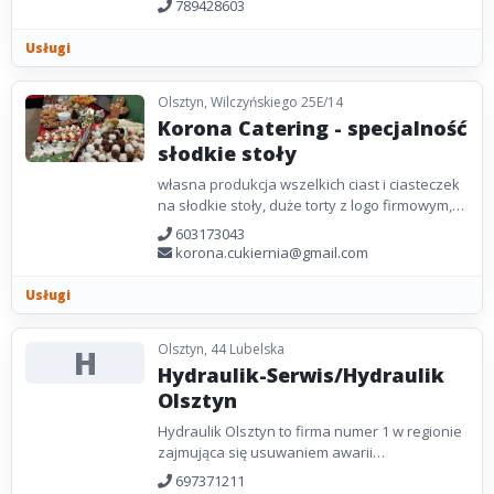
789428603
Zazwyczaj Kinga pojawia...
Usługi
Olsztyn, Wilczyńskiego 25E/14
Korona Catering - specjalność
słodkie stoły
własna produkcja wszelkich ciast i ciasteczek
na słodkie stoły, duże torty z logo firmowym,
serwis kawowy, fontanna czekoladowa,
603173043
naczynia...
korona.cukiernia@gmail.com
Usługi
Olsztyn, 44 Lubelska
H
Hydraulik-Serwis/Hydraulik
Olsztyn
Hydraulik Olsztyn to firma numer 1 w regionie
zajmująca się usuwaniem awarii
hydraulicznych i naprawą urządzeń
697371211