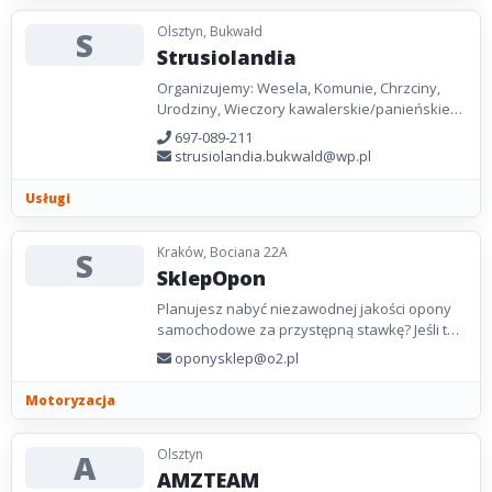
Olsztyn, Bukwałd
S
Strusiolandia
Organizujemy: Wesela, Komunie, Chrzciny,
Urodziny, Wieczory kawalerskie/panieńskie
Imprezy integracyjne, Imprezy firmowe,
697-089-211
Paintball
strusiolandia.bukwald@wp.pl
Usługi
Kraków, Bociana 22A
S
SklepOpon
Planujesz nabyć niezawodnej jakości opony
samochodowe za przystępną stawkę? Jeśli tak
jest, bez wahania zapoznaj się z propozycją,
oponysklep@o2.pl
jaką...
Motoryzacja
Olsztyn
A
AMZTEAM