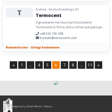
Kraków , Smoluchowskiego 6/1
T
Termocent
Ogrzewanie nie musi być kosztowne!
Termocent to firma, która od lat specjalizuje
się w badaniach termowizyjnych na terenie
+48 530 105 398
całej Polski....
kontakt@termocent.com
Budownictwo
»
Usługi budowlane
«
1
...
4
5
6
7
8
...
11
»
Olsztyn
-
Regionalny Portal Warmii i Mazur.