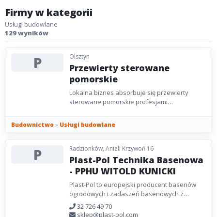
Firmy w kategorii
Usługi budowlane
129 wyników
Olsztyn
P
Przewierty sterowane
pomorskie
Lokalna biznes absorbuje się przewierty
sterowane pomorskie profesjami
scementowanymi spośród przewiertami
nastawnymi, przewiertami horyzontalnymi,...
Budownictwo
»
Usługi budowlane
Radzionków, Anieli Krzywoń 16
P
Plast-Pol Technika Basenowa
- PPHU WITOLD KUNICKI
Plast-Pol to europejski producent basenów
ogrodowych i zadaszeń basenowych z
siedzibą w Polsce. Działając od 1993 roku,
32 726 49 70
firma zdobyła zaufanie...
sklep@plast-pol.com