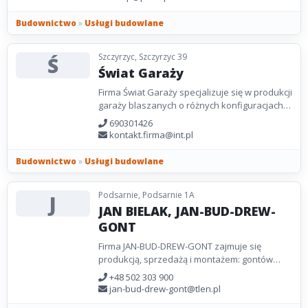
Budownictwo
»
Usługi budowlane
Szczyrzyc, Szczyrzyc 39
Ś
Świat Garaży
Firma Świat Garaży specjalizuje się w produkcji
garaży blaszanych o różnych konfiguracjach,
które można personalizować pod kątem
690301426
wielkości,...
kontakt.firma@int.pl
Budownictwo
»
Usługi budowlane
Podsarnie, Podsarnie 1A
J
JAN BIELAK, JAN-BUD-DREW-
GONT
Firma JAN-BUD-DREW-GONT zajmuje się
produkcją, sprzedażą i montażem: gontów
drewnianych, deski tarasowej i elewacji
+48 502 303 900
drewnianych na terenie...
jan-bud-drew-gont@tlen.pl