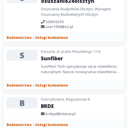
osuszanie24olsztyn
Osuszanie Budynków Olsztyn, Wynajem
Osuszaczy Budowlanych Olsztyn
503816339
user1994@o2.pl
Budownictwo
»
Usługi budowlane
Rzeszów, al. Józefa Piłsudskiego 17/4
S
Sunfiber
SunFiber.Tech specjalizuje się w oświetleniu
naturalnym. Nasze rozwiązania oświetlenia
światłowodowego słonecznego pozwalają na
efektywne...
Budownictwo
»
Usługi budowlane
Dobrzykowice, Magazynowa 8
B
BRDE
brdepl@interia.pl
Budownictwo
»
Usługi budowlane