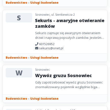
Budownictwo
»
Usługi budowlane
Sosnowiec, ul. Sienkiewicza 2
S
Sekuris - awaryjne otwieranie
zamków
Sekuris zajmuje się awaryjnym otwieraniem
drzwi i naprawą popsutych zamków. Jesteśmy
dostępni codziennie od 9.00 do 21.00. Jeżeli nie
601526952
możesz...
sekuris@onet.pl
Budownictwo
»
Usługi budowlane
Sosnowiec
W
Wywóz gruzu Sosnowiec
Gdy zapotrzebować wywóz gruzu Sosnowiec
znormalizowany pojemnik względnie biga
baga. Jesteśmy fabryką, która w energiczny
metoda rozkłada...
Budownictwo
»
Usługi budowlane