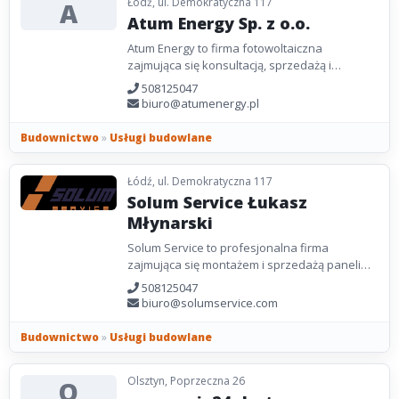
Łódź, ul. Demokratyczna 117
A
Atum Energy Sp. z o.o.
Atum Energy to firma fotowoltaiczna
zajmująca się konsultacją, sprzedażą i
wsparciem dotyczącym każdego etapu
508125047
instalacji fotowoltaicznych....
biuro@atumenergy.pl
Budownictwo
»
Usługi budowlane
Łódź, ul. Demokratyczna 117
Solum Service Łukasz
Młynarski
Solum Service to profesjonalna firma
zajmująca się montażem i sprzedażą paneli
fotowoltaicznych dla klientów firmowych,
508125047
przedsiębiorstw...
biuro@solumservice.com
Budownictwo
»
Usługi budowlane
Olsztyn, Poprzeczna 26
O